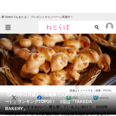
🎁 Switch 2もあたる！ プレゼントキャンペーン実施中！
ねとらぼメニュー
TOP
ニュース
エンタメ
クイズ
グルメ
地域
住まい
教育・育児
動物
リサーチ
パン（ベーカリー）
2023/11/10 12:45（公開）
画像はイメージです（画像：PIXTA）
会員記事
【2023年11月版】「宮城県で人気のパン（ベーカリ
X
Share
LINE
hatena
ー）」ランキングTOP10！ 1位は「TAKEDA
メディア
宮城県でおすすめのパン屋を探している人に向けて、2023年
BAKERY」
11月にユーザーからの評価が高かったお店を紹介していきます。
注目記事を集めた総合ページ