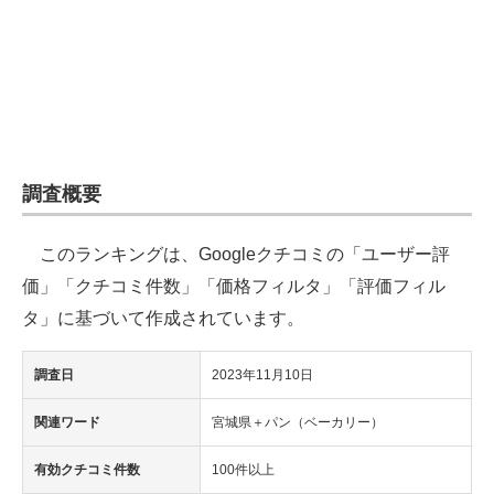
企業向けIT製品の総合サイト
IT製品の技術・比較・事例
製造業のIT導入・活用を支援
モノづくり技術者専門サイト
調査概要
エレクトロニクス専門サイト
このランキングは、Googleクチコミの「ユーザー評
電子設計の基本と応用
価」「クチコミ件数」「価格フィルタ」「評価フィル
エネルギーの専門メディア
タ」に基づいて作成されています。
建設×テクノロジーの最前線
調査日
2023年11月10日
ちょっと気になるネットの話題
関連ワード
宮城県＋パン（ベーカリー）
有効クチコミ件数
100件以上