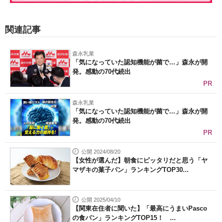
関連記事
森永乳業
「気になっていた認知機能が菌で…」森永が開
発。感動の70代続出
PR
森永乳業
「気になっていた認知機能が菌で…」森永が開
発。感動の70代続出
PR
公開 2024/08/20
【女性が選んだ】朝食にピッタリだと思う「ヤ
マザキの菓子パン」ランキングTOP30...
公開 2025/04/10
【関東在住者に聞いた】「最高にうまいPasco
の食パン」ランキングTOP15！ ...