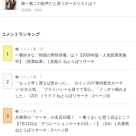
唯一無二の歌声だと思うボーカリストは？
回答数：8069
コメントランキング
コメント数：
20
1
一番好きな「韓国の男性俳優」は？【2026年版・人気投票実施
中】（投票結果） | 芸能人 ねとらぼリサーチ
コメント数：
7
2
「もっと早く買えば良かった」 カインズの“車内遮光カーテ
ン”が大人気 「プライバシーも保てて安心」「ぐっすり眠れま
した」（2/2） | ライフ ねとらぼリサーチ：2ページ目
コメント数：
7
3
兵庫県の「ケーキ」の名店10選！ 一番うまいと思う店はどこ？
【7月12日は「デコレーションケーキの日」！】（2/4） | 兵庫県
ねとらぼリサーチ：2ページ目