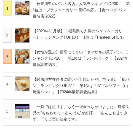
「神奈川県のパンの名店」人気ランキングTOP30！ 第
1
1位は「ブラフベーカリー 元町本店」【食べログ パン
百名店 2022】
【2023年11月版】「福島県で人気のパン（ベーカリ
2
ー）」ランキングTOP10！ 1位は「Panfeel SHUN」
【女性が選ぶ】最高にうまい「ヤマザキの菓子パン」ラ
3
ンキングTOP26！ 第1位は「ランチパック」【2024年
最新調査結果】
【関西地方在住者に聞いた】焼いただけでうまい「食パ
4
ン」ランキングTOP27！ 第1位は「ダブルソフト（山
崎製パン）」【2024年最新調査結果】
「一袋では足りず、もう一袋食べちゃいました」無印良
5
品の“もちもちミニあんぱん”が好評 「あんこも甘すぎ
ず」「リピ買い決定です」