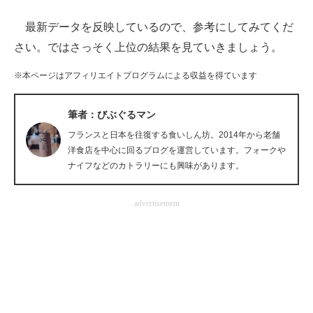
最新データを反映しているので、参考にしてみてくだ
ITの今と未来を見通す
さい。ではさっそく上位の結果を見ていきましょう。
スマホと通信の最新トレンド
※本ページはアフィリエイトプログラムによる収益を得ています
進化するPCとデバイスの未来
筆者：びぶぐるマン
好きが集まる 比べて選べる
フランスと日本を往復する食いしん坊。2014年から老舗
ビジネスと働き方のヒント
洋食店を中心に回るブログを運営しています。フォークや
ナイフなどのカトラリーにも興味があります。
AI活用のいまが分かる
advertisement
企業ITのトレンドを詳説
経営リーダーのコミュニティ
マーケ×ITの今がよく分かる
ITエンジニア向け専門サイト