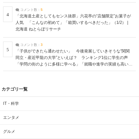
コメント数：
5
4
「北海道土産としてもセンス抜群」六花亭の“店舗限定”お菓子が
人気 「こんなの初めて」「箱買いするべきだった」（1/2） |
北海道 ねとらぼリサーチ
コメント数：
3
5
「子供ができたら通わせたい」 今後発展していきそうな“関関
同立・産近甲龍の大学”といえば？ ランキング1位に学生の声
「学問の街のように多様に学べる」「就職や進学の実績も高い」
| 大学 ねとらぼリサーチ
カテゴリ一覧
IT・科学
エンタメ
グルメ