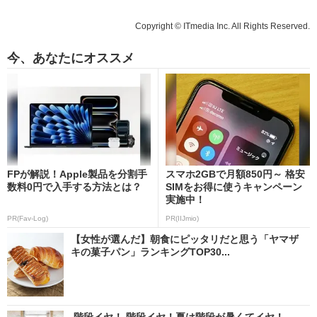
Copyright © ITmedia Inc. All Rights Reserved.
今、あなたにオススメ
FPが解説！Apple製品を分割手
スマホ2GBで月額850円～ 格安
数料0円で入手する方法とは？
SIMをお得に使うキャンペーン
実施中！
PR(Fav-Log)
PR(IIJmio)
【女性が選んだ】朝食にピッタリだと思う「ヤマザ
キの菓子パン」ランキングTOP30...
階段イヤ！ 階段イヤ！夏は階段が暑くてイヤ！ →