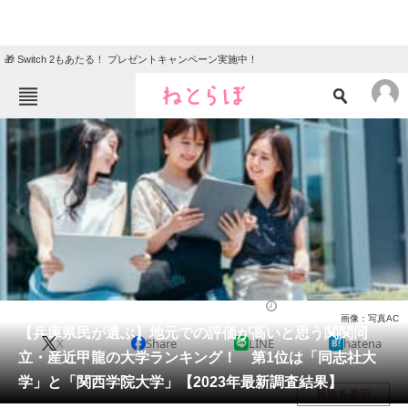
🎁 Switch 2もあたる！ プレゼントキャンペーン実施中！
ねとらぼメニュー
TOP
ニュース
エンタメ
クイズ
グルメ
地域
住まい
教育・育児
動物
リサーチ
大学
2023/11/20 09:30（公開）
画像：写真AC
会員記事
【兵庫県民が選ぶ】地元での評価が高いと思う関関同
X
Share
LINE
hatena
立・産近甲龍の大学ランキング！ 第1位は「同志社大
メディア
学」と「関西学院大学」【2023年最新調査結果】
目次を表示
注目記事を集めた総合ページ