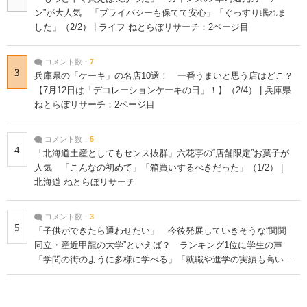
ン”が大人気 「プライバシーも保てて安心」「ぐっすり眠れま
した」（2/2） | ライフ ねとらぼリサーチ：2ページ目
コメント数：
7
3
兵庫県の「ケーキ」の名店10選！ 一番うまいと思う店はどこ？
【7月12日は「デコレーションケーキの日」！】（2/4） | 兵庫県
ねとらぼリサーチ：2ページ目
コメント数：
5
4
「北海道土産としてもセンス抜群」六花亭の“店舗限定”お菓子が
人気 「こんなの初めて」「箱買いするべきだった」（1/2） |
北海道 ねとらぼリサーチ
コメント数：
3
5
「子供ができたら通わせたい」 今後発展していきそうな“関関
同立・産近甲龍の大学”といえば？ ランキング1位に学生の声
「学問の街のように多様に学べる」「就職や進学の実績も高い」
| 大学 ねとらぼリサーチ