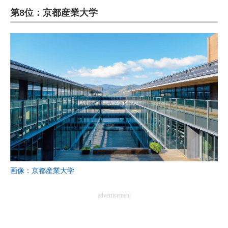
第8位：京都産業大学
ITの今と未来を見通す
スマホと通信の最新トレンド
進化するPCとデバイスの未来
好きが集まる 比べて選べる
ビジネスと働き方のヒント
AI活用のいまが分かる
企業ITのトレンドを詳説
画像：京都産業大学
経営リーダーのコミュニティ
advertisement
マーケ×ITの今がよく分かる
ITエンジニア向け専門サイト