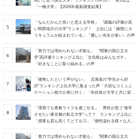
高いと思う国立大学」ランキングTOP25！ 第1位は
「一橋大学」【2026年最新調査結果】
「なんだかんだ良いと思える学校」 “講義の評価が高
5
い関西地方の大学”ランキング！ 上位には「緻密にカ
リキュラムが組まれている」「優しい先生が多い」の声
「努力では埋められない才能も」 “関東の国公立大
6
学”高評価ランキング上位に「文化祭はみんなガチ」
「好きなことに取り組める」の声
「後悔したという声がない」 北海道の“学生から好
7
評”ランキング上位大学に集まった声「大切なコミュニ
ケーション能力が身に付く」「街自体が大学と共に栄え
ている」
「理系でも青春ライフを過ごせる」 男性が思う“進学
8
させたい東京都の私立大学”って？ ランキング上位に
「授業も質も高くてとても◎」「個性溢れる様々な人間
と仲間になれる」の声
「努力では埋められない才能も」 “関東の国公立大