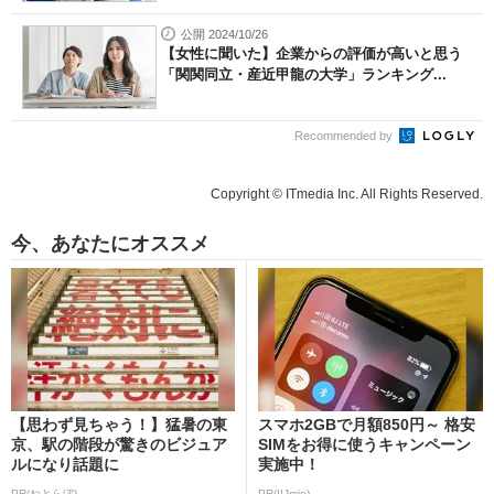
公開 2024/10/26
【女性に聞いた】企業からの評価が高いと思う
「関関同立・産近甲龍の大学」ランキング...
Recommended by
Copyright © ITmedia Inc. All Rights Reserved.
今、あなたにオススメ
【思わず見ちゃう！】猛暑の東
スマホ2GBで月額850円～ 格安
京、駅の階段が驚きのビジュア
SIMをお得に使うキャンペーン
ルになり話題に
実施中！
PR(ねとらぼ)
PR(IIJmio)