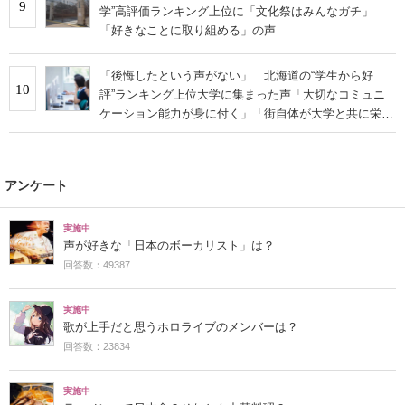
9
学”高評価ランキング上位に「文化祭はみんなガチ」
「好きなことに取り組める」の声
「後悔したという声がない」 北海道の“学生から好
10
評”ランキング上位大学に集まった声「大切なコミュニ
ケーション能力が身に付く」「街自体が大学と共に栄え
ている」
アンケート
実施中
声が好きな「日本のボーカリスト」は？
回答数：49387
実施中
歌が上手だと思うホロライブのメンバーは？
回答数：23834
実施中