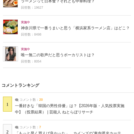
ラーメンって日本食？それとも中華料理？
回答数：19627
実施中
神奈川県で一番うまいと思う「横浜家系ラーメン店」はどこ？
回答数：8498
実施中
唯一無二の歌声だと思うボーカリストは？
回答数：8054
コメントランキング
コメント数：
20
1
一番好きな「韓国の男性俳優」は？【2026年版・人気投票実施
中】（投票結果） | 芸能人 ねとらぼリサーチ
コメント数：
7
2
「もっと早く買えば良かった」 カインズの“車内遮光カーテ