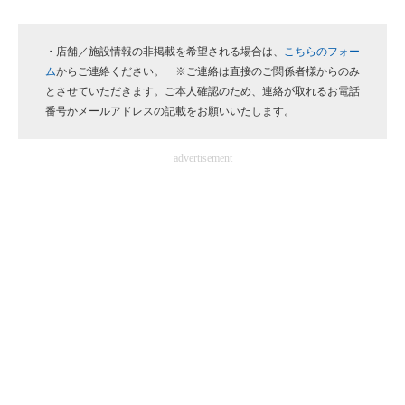
企業向けIT製品の総合サイト
・店舗／施設情報の非掲載を希望される場合は、
こちらのフォー
IT製品の技術・比較・事例
ム
からご連絡ください。 ※ご連絡は直接のご関係者様からのみ
とさせていただきます。ご本人確認のため、連絡が取れるお電話
製造業のIT導入・活用を支援
番号かメールアドレスの記載をお願いいたします。
モノづくり技術者専門サイト
advertisement
エレクトロニクス専門サイト
電子設計の基本と応用
エネルギーの専門メディア
建設×テクノロジーの最前線
ちょっと気になるネットの話題