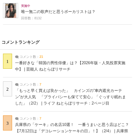
実施中
唯一無二の歌声だと思うボーカリストは？
回答数：8132
コメントランキング
コメント数：
21
1
一番好きな「韓国の男性俳優」は？【2026年版・人気投票実施
中】 | 芸能人 ねとらぼリサーチ
コメント数：
7
2
「もっと早く買えば良かった」 カインズの“車内遮光カーテ
ン”が大人気 「プライバシーも保てて安心」「ぐっすり眠れま
した」（2/2） | ライフ ねとらぼリサーチ：2ページ目
コメント数：
7
3
兵庫県の「ケーキ」の名店10選！ 一番うまいと思う店はどこ？
【7月12日は「デコレーションケーキの日」！】（2/4） | 兵庫県