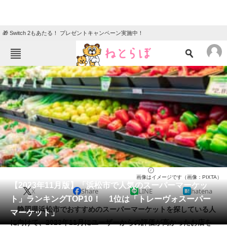
🎁 Switch 2もあたる！ プレゼントキャンペーン実施中！
ねとらぼメニュー
TOP
ニュース
エンタメ
クイズ
グルメ
地域
住まい
教育・育児
動物
リサーチ
スーパーマーケット
2023/11/19 10:40（公開）
画像はイメージです（画像：PIXTA）
会員記事
【2023年11月版】「浜松市で人気のスーパーマーケッ
X
Share
LINE
hatena
ト」ランキングTOP10！ 1位は「トレーヴォスーパー
メディア
静岡県浜松市でおすすめのスーパーマーケットを探している人
マーケット」
に向けて、2023年11月にユーザーからの評価が高かったお店を
注目記事を集めた総合ページ