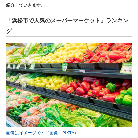
紹介していきます。
ITの今と未来を見通す
「浜松市で人気のスーパーマーケット」ランキン
スマホと通信の最新トレンド
グ
進化するPCとデバイスの未来
好きが集まる 比べて選べる
ビジネスと働き方のヒント
AI活用のいまが分かる
企業ITのトレンドを詳説
経営リーダーのコミュニティ
マーケ×ITの今がよく分かる
ITエンジニア向け専門サイト
画像はイメージです（画像：PIXTA）