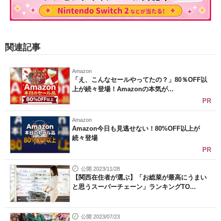
関連記事
Amazon
「え、こんなセールやってたの？」80％OFF以
上が続々登場！Amazonの本気が...
PR
Amazon
Amazon今日も見逃せない！80%OFF以上が
続々登場
PR
公開 2023/11/28
【関西在住者が選ぶ】「お総菜が最高にうまい
と思うスーパーチェーン」ランキングTO...
公開 2023/07/23