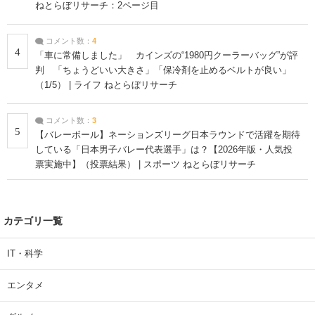
ねとらぼリサーチ：2ページ目
コメント数：
4
4
「車に常備しました」 カインズの“1980円クーラーバッグ”が評
判 「ちょうどいい大きさ」「保冷剤を止めるベルトが良い」
（1/5） | ライフ ねとらぼリサーチ
コメント数：
3
5
【バレーボール】ネーションズリーグ日本ラウンドで活躍を期待
している「日本男子バレー代表選手」は？【2026年版・人気投
票実施中】（投票結果） | スポーツ ねとらぼリサーチ
カテゴリ一覧
IT・科学
エンタメ