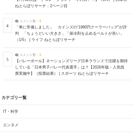
ねとらぼリサーチ：2ページ目
コメント数：
4
4
「車に常備しました」 カインズの“1980円クーラーバッグ”が評
判 「ちょうどいい大きさ」「保冷剤を止めるベルトが良い」
（1/5） | ライフ ねとらぼリサーチ
コメント数：
3
5
【バレーボール】ネーションズリーグ日本ラウンドで活躍を期待
している「日本男子バレー代表選手」は？【2026年版・人気投
票実施中】（投票結果） | スポーツ ねとらぼリサーチ
カテゴリ一覧
IT・科学
エンタメ