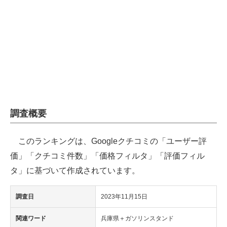
企業向けIT製品の総合サイト
IT製品の技術・比較・事例
製造業のIT導入・活用を支援
モノづくり技術者専門サイト
エレクトロニクス専門サイト
調査概要
電子設計の基本と応用
このランキングは、Googleクチコミの「ユーザー評
エネルギーの専門メディア
価」「クチコミ件数」「価格フィルタ」「評価フィル
建設×テクノロジーの最前線
タ」に基づいて作成されています。
ちょっと気になるネットの話題
調査日
2023年11月15日
関連ワード
兵庫県＋ガソリンスタンド