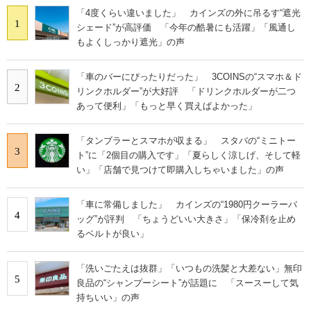
「4度くらい違いました」 カインズの外に吊るす“遮光
1
シェード”が高評価 「今年の酷暑にも活躍」「風通し
もよくしっかり遮光」の声
「車のバーにぴったりだった」 3COINSの“スマホ＆ド
2
リンクホルダー”が大好評 「ドリンクホルダーが二つ
あって便利」「もっと早く買えばよかった」
「タンブラーとスマホが収まる」 スタバの“ミニトー
3
ト”に「2個目の購入です」「夏らしく涼しげ、そして軽
い」「店舗で見つけて即購入しちゃいました」の声
「車に常備しました」 カインズの“1980円クーラーバ
4
ッグ”が評判 「ちょうどいい大きさ」「保冷剤を止め
るベルトが良い」
「洗いごたえは抜群」「いつもの洗髪と大差ない」無印
5
良品の“シャンプーシート”が話題に 「スースーして気
持ちいい」の声