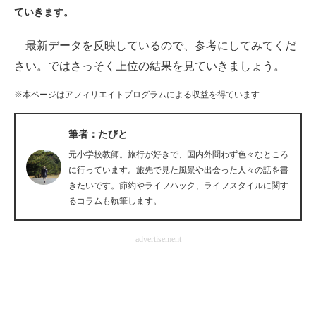
ていきます。
ITの今と未来を見通す
最新データを反映しているので、参考にしてみてくだ
スマホと通信の最新トレンド
さい。ではさっそく上位の結果を見ていきましょう。
進化するPCとデバイスの未来
※本ページはアフィリエイトプログラムによる収益を得ています
好きが集まる 比べて選べる
筆者：たびと
ビジネスと働き方のヒント
元小学校教師。旅行が好きで、国内外問わず色々なところ
に行っています。旅先で見た風景や出会った人々の話を書
AI活用のいまが分かる
きたいです。節約やライフハック、ライフスタイルに関す
るコラムも執筆します。
企業ITのトレンドを詳説
advertisement
経営リーダーのコミュニティ
マーケ×ITの今がよく分かる
ITエンジニア向け専門サイト