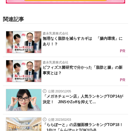
関連記事
森永乳業株式会社
無理なく脂肪を減らすカギは 「腸内環境」に
あり！？
PR
森永乳業株式会社
ビフィズス菌研究で分かった「脂肪と腸」の新
事実とは？
PR
公開 2020/12/05
「メガネチェーン店」人気ランキングTOP14が
決定！ JINSやZoffを抑えて...
公開 2023/02/03
「ららぽーと」の店舗面積ランキングTOP18！
1位は「ららぽーとTOKYO-B...