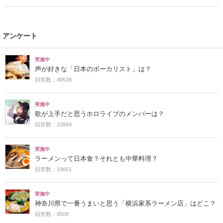
アンケート
実施中
声が好きな「日本のボーカリスト」は？
回答数：49538
実施中
歌が上手だと思うホロライブのメンバーは？
回答数：23884
実施中
ラーメンって日本食？それとも中華料理？
回答数：19661
実施中
神奈川県で一番うまいと思う「横浜家系ラーメン店」はどこ？
回答数：8509