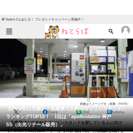
🎁 Switch 2もあたる！ プレゼントキャンペーン実施中！
ねとらぼメニュー
TOP
ニュース
エンタメ
クイズ
グルメ
地域
住まい
教育・育児
動物
リサーチ
ライフ
2023/11/19 12:40（公開）
画像はイメージです（画像：PIXTA）
会員記事
【2023年11月版】「兵庫県で人気のガソリンスタンド」
X
Share
LINE
hatena
ランキングTOP10！ 1位は「apollostation 神戸
メディア
兵庫県でおすすめのガソリンスタンドを探している人に向け
SS（出光リテール販売）」
て、2023年11月にユーザーからの評価が高かった施設を紹介し
注目記事を集めた総合ページ