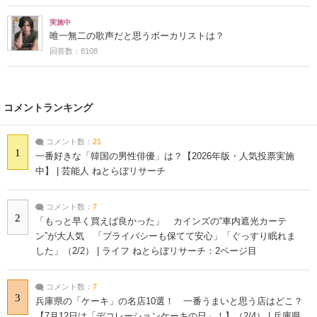
実施中
唯一無二の歌声だと思うボーカリストは？
回答数：8108
コメントランキング
コメント数：
21
1
一番好きな「韓国の男性俳優」は？【2026年版・人気投票実施
中】 | 芸能人 ねとらぼリサーチ
コメント数：
7
2
「もっと早く買えば良かった」 カインズの“車内遮光カーテ
ン”が大人気 「プライバシーも保てて安心」「ぐっすり眠れま
した」（2/2） | ライフ ねとらぼリサーチ：2ページ目
コメント数：
7
3
兵庫県の「ケーキ」の名店10選！ 一番うまいと思う店はどこ？
【7月12日は「デコレーションケーキの日」！】（2/4） | 兵庫県