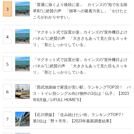
「普通に抜くより格段に楽」 カインズの“泡で出る除
3
草剤”に絶賛の声 「雑草への吸着力良し」「かけたと
ころがわかりやすい」
「マグネット式で設置が楽」カインズの“室外機日よけ
4
パネル”に絶賛の声 「大きさもあって見た目もスッキ
リ」「割としっかりしている」
「マグネット式で設置が楽」カインズの“室外機日よけ
5
パネル”に絶賛の声 「大きさもあって見た目もスッキ
リ」「割としっかりしている」
「西武池袋線で家賃が安い駅」ランキングTOP20！ バ
6
ス・トイレ別シングル向け物件の1位は「仏子」【2023
年8月版／LIFULL HOME'S】
【石川県版】「住み続けたい街」ランキングTOP7！
7
第1位は「野々市市」【2023年最新調査結果】