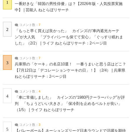
1
一番好きな「韓国の男性俳優」は？【2026年版・人気投票実施
中】 | 芸能人 ねとらぼリサーチ
コメント数：
7
2
「もっと早く買えば良かった」 カインズの“車内遮光カーテ
ン”が大人気 「プライバシーも保てて安心」「ぐっすり眠れま
した」（2/2） | ライフ ねとらぼリサーチ：2ページ目
コメント数：
7
3
兵庫県の「ケーキ」の名店10選！ 一番うまいと思う店はどこ？
【7月12日は「デコレーションケーキの日」！】（2/4） | 兵庫県
ねとらぼリサーチ：2ページ目
コメント数：
4
4
「車に常備しました」 カインズの“1980円クーラーバッグ”が評
判 「ちょうどいい大きさ」「保冷剤を止めるベルトが良い」
（1/5） | ライフ ねとらぼリサーチ
コメント数：
3
5
【バレーボール】ネーションズリーグ日本ラウンドで活躍を期待