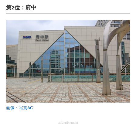
第2位：府中
ITの今と未来を見通す
スマホと通信の最新トレンド
進化するPCとデバイスの未来
好きが集まる 比べて選べる
ビジネスと働き方のヒント
AI活用のいまが分かる
企業ITのトレンドを詳説
経営リーダーのコミュニティ
画像：写真AC
マーケ×ITの今がよく分かる
advertisement
ITエンジニア向け専門サイト