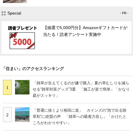
Special
- PR -
【抽選で5,000円分】Amazonギフトカードが
当たる！読者アンケート実施中
「住まい」のアクセスランキング
「雑草が生えてくるのが嫌で購入」夏の草むしりを減ら
1
せる“雑草対策グッズ”3選 「施工が楽で簡単」「かなり
庭がスッキリ」
「普通に抜くより格段に楽」 カインズの“泡で出る除
2
草剤”に絶賛の声 「雑草への吸着力良し」「かけたと
ころがわかりやすい」