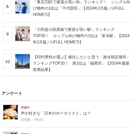
「東京23区で家賃が高い街」ランキング！ シングル向
8
け物件の1位は「千代田区」【2024年2月版／LIFULL
HOME'S】
「小田急小田原線で家賃が安い駅」ランキング
9
TOP30！ カップル向け物件の1位は「富水駅」【2024
年2月版／LIFULL HOME'S】
【50代男性が選ぶ】移住したいと思う「政令指定都市」
10
ランキングTOP20！ 第1位は「福岡市」【2024年最新
投票結果】
アンケート
実施中
声が好きな「日本のボーカリスト」は？
回答数：49540