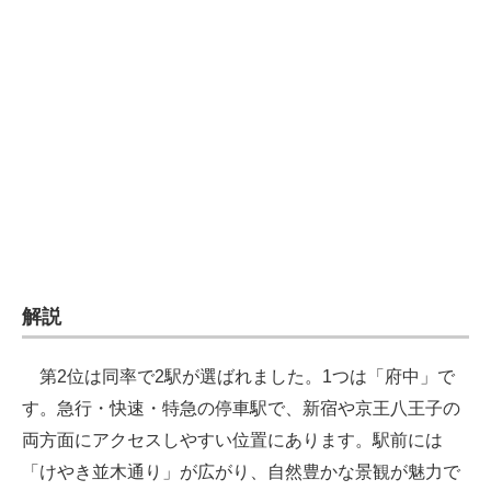
企業向けIT製品の総合サイト
IT製品の技術・比較・事例
製造業のIT導入・活用を支援
モノづくり技術者専門サイト
エレクトロニクス専門サイト
電子設計の基本と応用
エネルギーの専門メディア
解説
建設×テクノロジーの最前線
第2位は同率で2駅が選ばれました。1つは「府中」で
ちょっと気になるネットの話題
す。急行・快速・特急の停車駅で、新宿や京王八王子の
両方面にアクセスしやすい位置にあります。駅前には
「けやき並木通り」が広がり、自然豊かな景観が魅力で