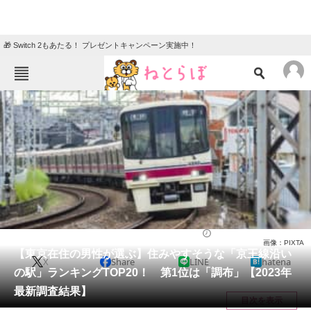
🎁 Switch 2もあたる！ プレゼントキャンペーン実施中！
ねとらぼメニュー
TOP
ニュース
エンタメ
クイズ
グルメ
地域
住まい
教育・育児
動物
リサーチ
住まい
2023/11/19 18:30（公開）
画像：PIXTA
会員記事
【東京在住の男性が選ぶ】住みやすそうな「京王線沿い
X
Share
LINE
hatena
の駅」ランキングTOP20！ 第1位は「調布」【2023年
メディア
最新調査結果】
目次を表示
注目記事を集めた総合ページ