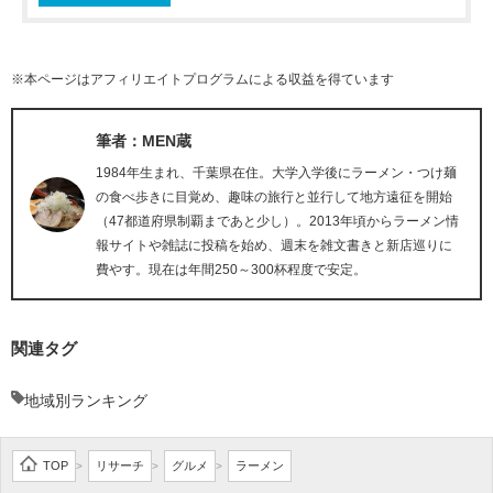
※本ページはアフィリエイトプログラムによる収益を得ています
筆者：MEN蔵
1984年生まれ、千葉県在住。大学入学後にラーメン・つけ麺
の食べ歩きに目覚め、趣味の旅行と並行して地方遠征を開始
（47都道府県制覇まであと少し）。2013年頃からラーメン情
報サイトや雑誌に投稿を始め、週末を雑文書きと新店巡りに
費やす。現在は年間250～300杯程度で安定。
関連タグ
地域別ランキング
TOP
リサーチ
グルメ
ラーメン
>
>
>