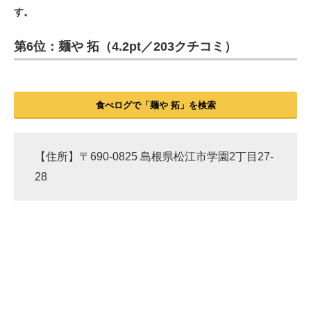
す。
ITの今と未来を見通す
第6位：麺や 拓（4.2pt／203クチコミ）
スマホと通信の最新トレンド
進化するPCとデバイスの未来
食べログで「麺や 拓」を検索
好きが集まる 比べて選べる
ビジネスと働き方のヒント
【住所】〒690-0825 島根県松江市学園2丁目27-
28
AI活用のいまが分かる
企業ITのトレンドを詳説
経営リーダーのコミュニティ
マーケ×ITの今がよく分かる
ITエンジニア向け専門サイト