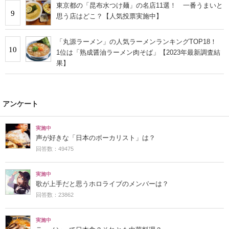
東京都の「昆布水つけ麺」の名店11選！ 一番うまいと
9
思う店はどこ？【人気投票実施中】
「丸源ラーメン」の人気ラーメンランキングTOP18！
10
1位は「熟成醤油ラーメン肉そば」【2023年最新調査結
果】
アンケート
実施中
声が好きな「日本のボーカリスト」は？
回答数：49475
実施中
歌が上手だと思うホロライブのメンバーは？
回答数：23862
実施中