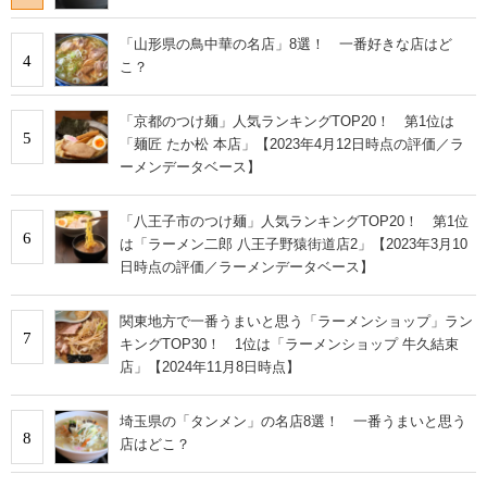
「山形県の鳥中華の名店」8選！ 一番好きな店はど
4
こ？
「京都のつけ麺」人気ランキングTOP20！ 第1位は
5
「麺匠 たか松 本店」【2023年4月12日時点の評価／ラ
ーメンデータベース】
「八王子市のつけ麺」人気ランキングTOP20！ 第1位
6
は「ラーメン二郎 八王子野猿街道店2」【2023年3月10
日時点の評価／ラーメンデータベース】
関東地方で一番うまいと思う「ラーメンショップ」ラン
7
キングTOP30！ 1位は「ラーメンショップ 牛久結束
店」【2024年11月8日時点】
埼玉県の「タンメン」の名店8選！ 一番うまいと思う
8
店はどこ？