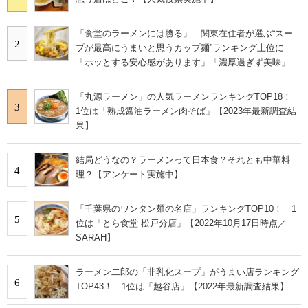
「食堂のラーメンには勝る」 関東在住者が選ぶ“スー
2
プが最高にうまいと思うカップ麺”ランキング上位に
「ホッとする安心感があります」「濃厚過ぎず美味」の
声
「丸源ラーメン」の人気ラーメンランキングTOP18！
3
1位は「熟成醤油ラーメン肉そば」【2023年最新調査結
果】
結局どうなの？ラーメンって日本食？それとも中華料
4
理？【アンケート実施中】
「千葉県のワンタン麺の名店」ランキングTOP10！ 1
5
位は「とら食堂 松戸分店」【2022年10月17日時点／
SARAH】
ラーメン二郎の「非乳化スープ」がうまい店ランキング
6
TOP43！ 1位は「越谷店」【2022年最新調査結果】