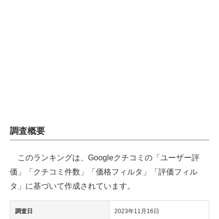
企業向けIT製品の総合サイト
IT製品の技術・比較・事例
製造業のIT導入・活用を支援
モノづくり技術者専門サイト
エレクトロニクス専門サイト
電子設計の基本と応用
調査概要
エネルギーの専門メディア
このランキングは、Googleクチコミの「ユーザー評
建設×テクノロジーの最前線
価」「クチコミ件数」「価格フィルタ」「評価フィル
ちょっと気になるネットの話題
タ」に基づいて作成されています。
調査日
2023年11月16日