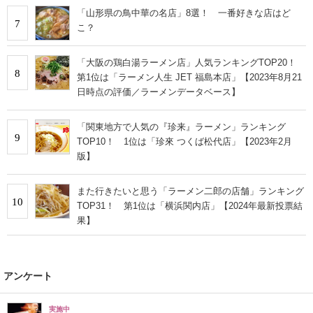
「山形県の鳥中華の名店」8選！ 一番好きな店はど
7
こ？
「大阪の鶏白湯ラーメン店」人気ランキングTOP20！
8
第1位は「ラーメン人生 JET 福島本店」【2023年8月21
日時点の評価／ラーメンデータベース】
「関東地方で人気の『珍来』ラーメン」ランキング
9
TOP10！ 1位は「珍來 つくば松代店」【2023年2月
版】
また行きたいと思う「ラーメン二郎の店舗」ランキング
10
TOP31！ 第1位は「横浜関内店」【2024年最新投票結
果】
アンケート
実施中