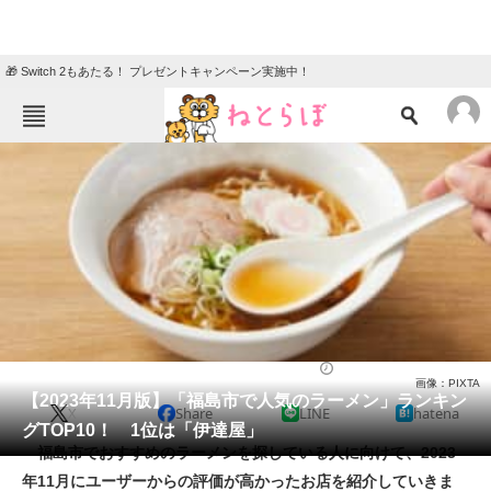
🎁 Switch 2もあたる！ プレゼントキャンペーン実施中！
ねとらぼメニュー
TOP
ニュース
エンタメ
クイズ
グルメ
地域
住まい
教育・育児
動物
リサーチ
ラーメン
2023/11/19 13:30（公開）
画像：PIXTA
会員記事
【2023年11月版】「福島市で人気のラーメン」ランキン
X
Share
LINE
hatena
グTOP10！ 1位は「伊達屋」
メディア
福島市でおすすめのラーメンを探している人に向けて、2023
年11月にユーザーからの評価が高かったお店を紹介していきま
注目記事を集めた総合ページ