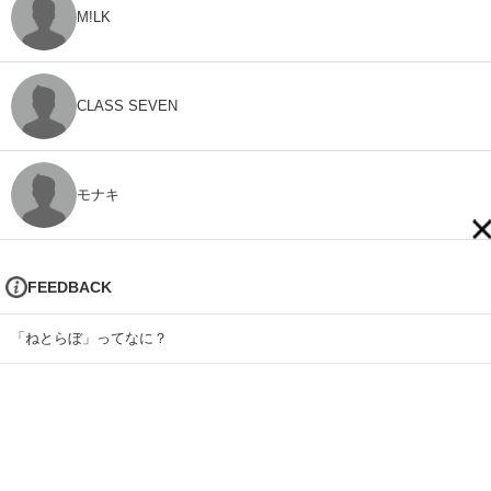
M!LK
CLASS SEVEN
モナキ
FEEDBACK
「ねとらぼ」ってなに？
ねとらぼへのご意見・ご感想
ねとらぼプレゼントキャンペーン応募規約
[契約社員] ねとらぼ編集者募集