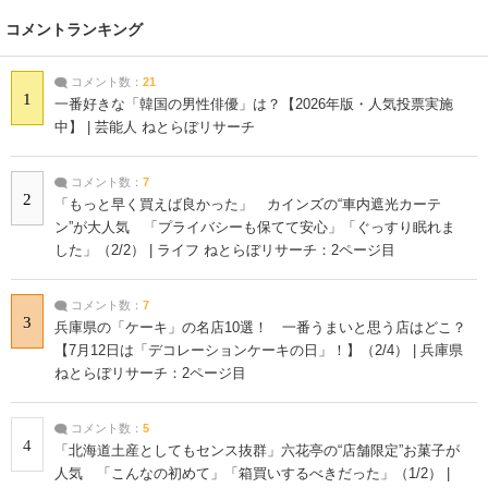
コメントランキング
コメント数：
21
1
一番好きな「韓国の男性俳優」は？【2026年版・人気投票実施
中】 | 芸能人 ねとらぼリサーチ
コメント数：
7
2
「もっと早く買えば良かった」 カインズの“車内遮光カーテ
ン”が大人気 「プライバシーも保てて安心」「ぐっすり眠れま
した」（2/2） | ライフ ねとらぼリサーチ：2ページ目
コメント数：
7
3
兵庫県の「ケーキ」の名店10選！ 一番うまいと思う店はどこ？
【7月12日は「デコレーションケーキの日」！】（2/4） | 兵庫県
ねとらぼリサーチ：2ページ目
コメント数：
5
4
「北海道土産としてもセンス抜群」六花亭の“店舗限定”お菓子が
人気 「こんなの初めて」「箱買いするべきだった」（1/2） |