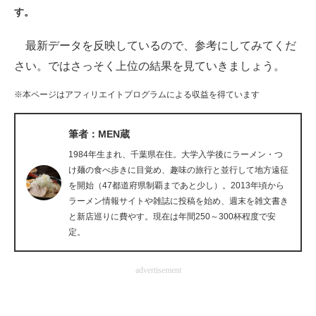
す。
ITの今と未来を見通す
最新データを反映しているので、参考にしてみてくだ
スマホと通信の最新トレンド
さい。ではさっそく上位の結果を見ていきましょう。
進化するPCとデバイスの未来
※本ページはアフィリエイトプログラムによる収益を得ています
好きが集まる 比べて選べる
筆者：MEN蔵
ビジネスと働き方のヒント
1984年生まれ、千葉県在住。大学入学後にラーメン・つ
け麺の食べ歩きに目覚め、趣味の旅行と並行して地方遠征
AI活用のいまが分かる
を開始（47都道府県制覇まであと少し）。2013年頃から
ラーメン情報サイトや雑誌に投稿を始め、週末を雑文書き
企業ITのトレンドを詳説
と新店巡りに費やす。現在は年間250～300杯程度で安
定。
経営リーダーのコミュニティ
advertisement
マーケ×ITの今がよく分かる
ITエンジニア向け専門サイト