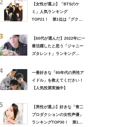
2
結果】
【女性が選ぶ】「BTSのケ
ミ」人気ランキング
TOP21！ 第1位は「グクテ
テ（グテ）」【2024年最新投
3
票結果】
【60代が選んだ】2022年に一
番活躍したと思う「ジャニー
ズタレント」ランキング
TOP31！ 1位は「平野紫
4
耀」【2023年最新調査結果】
一番好きな「80年代の男性ア
イドル」を教えてください！
【人気投票実施中】
5
【男性が選ぶ】好きな「青二
プロダクションの女性声優」
ランキングTOP30！ 第1位