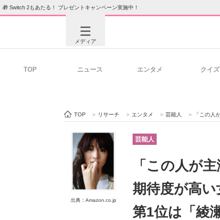
🎁 Switch 2もあたる！ プレゼントキャンペーン実施中！
メディア
TOP
ニュース
エンタメ
クイズ
注目記事を集めた総合ページ
ITの今
TOP
>
リサーチ
>
エンタメ
>
芸能人
>
「この人が主演
ビジネスと働き方のヒント
AI活用
芸能人
「この人が主
ITエンジニア向け専門サイト
企業向けI
期待度が高い
出典：Amazon.co.jp
第1位は「綾