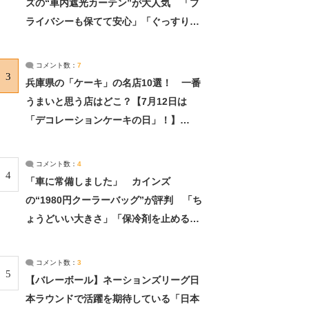
ズの“車内遮光カーテン”が大人気 「プ
ライバシーも保てて安心」「ぐっすり眠
れました」（2/2） | ライフ ねとらぼリ
サーチ：2ページ目
コメント数：
7
3
兵庫県の「ケーキ」の名店10選！ 一番
うまいと思う店はどこ？【7月12日は
「デコレーションケーキの日」！】
（2/4） | 兵庫県 ねとらぼリサーチ：2ペ
ージ目
コメント数：
4
4
「車に常備しました」 カインズ
の“1980円クーラーバッグ”が評判 「ち
ょうどいい大きさ」「保冷剤を止めるベ
ルトが良い」（1/5） | ライフ ねとらぼ
リサーチ
コメント数：
3
5
【バレーボール】ネーションズリーグ日
本ラウンドで活躍を期待している「日本