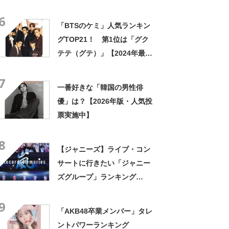
は「悠木碧」【2024年最新投
6
票結果】
「BTSのケミ」人気ランキン
グTOP21！ 第1位は「グク
テテ（グテ）」【2024年最新
投票結果】
7
一番好きな「韓国の男性俳
優」は？【2026年版・人気投
票実施中】
8
【ジャニーズ】ライブ・コン
サートに行きたい「ジャニー
ズグループ」ランキング
TOP19！ 第1位は「嵐」
9
【2022年最新投票結果】
「AKB48卒業メンバー」タレ
ントパワーランキング