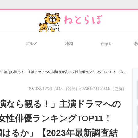
グルメ
地域
住まい
と未来を見通す
スマホと通信の最新トレンド
進化するPCとデ
なら観る！」主演ドラマへの期待度が高い女性俳優ランキングTOP11！ 第1位は「綾瀬はるか」【2023年最新調査結果】
のいまが分かる
企業ITのトレンドを詳説
経営リーダーの
2023/12/31 20:00（公開）
2023/12/31 20:00（更新）
演なら観る！」主演ドラマへの
T製品の総合サイト
IT製品の技術・比較・事例
製造業のIT導入
女性俳優ランキングTOP11！
瀬はるか」【2023年最新調査結