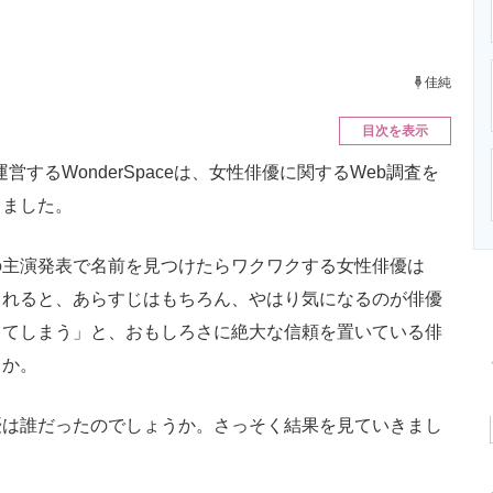
ニクス専門サイト
電子設計の基本と応用
エネルギーの専
佳純
目次を表示
営するWonderSpaceは、女性俳優に関するWeb調査を
しました。
主演発表で名前を見つけたらワクワクする女性俳優は
されると、あらすじはもちろん、やはり気になるのが俳優
ってしまう」と、おもしろさに絶大な信頼を置いている俳
うか。
は誰だったのでしょうか。さっそく結果を見ていきまし