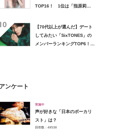
TOP16！ 1位は「指原莉
乃」【2022年最新調査結果】
10
【70代以上が選んだ】デート
してみたい「SixTONES」の
メンバーランキングTOP6！
第1位は「京本大我」【2023
年最新調査結果】
アンケート
実施中
声が好きな「日本のボーカリ
スト」は？
回答数：49538