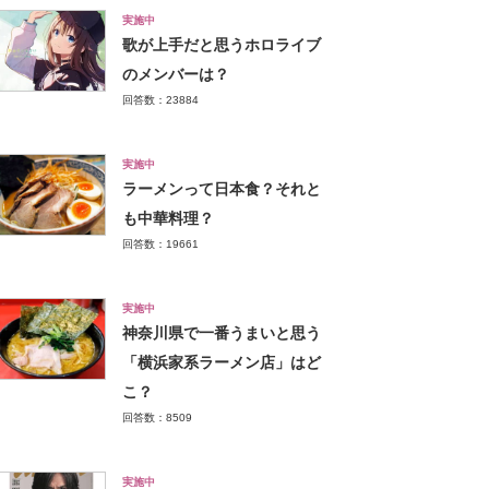
実施中
歌が上手だと思うホロライブ
のメンバーは？
回答数：23884
実施中
ラーメンって日本食？それと
も中華料理？
回答数：19661
実施中
神奈川県で一番うまいと思う
「横浜家系ラーメン店」はど
こ？
回答数：8509
実施中