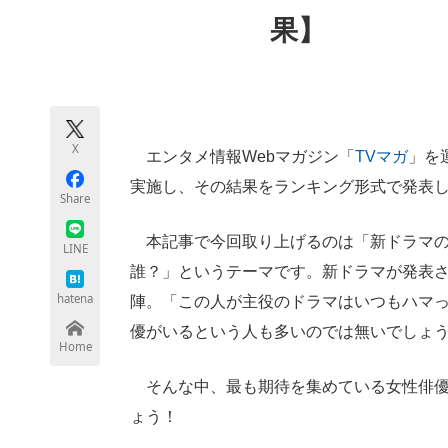
モノづくり技術者専門サイト
エレクトロ
果】
ちょっと気になるネットの話題
X
エンタメ情報Webマガジン「
TVマガ
」を運
実施し、その結果をランキング形式で発表
Share
本記事で今回取り上げるのは「新ドラマの
LINE
誰？」というテーマです。新ドラマが発表
hatena
陣。「この人が主役のドラマはいつもハマ
優がいるという人も多いのでは無いでしょ
Home
そんな中、最も期待を集めている女性俳優
ょう！