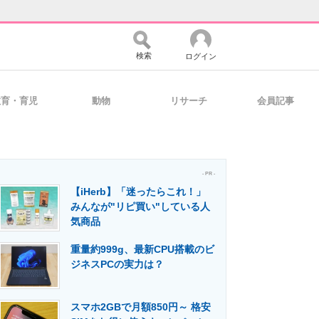
検索
ログイン
教育・育児
動物
リサーチ
会員記事
バイスの未来
好きが集まる 比べて選べる
- PR -
【iHerb】「迷ったらこれ！」
コミュニティ
マーケ×ITの今がよく分かる
みんなが"リピ買い"している人
気商品
重量約999g、最新CPU搭載のビ
・活用を支援
ジネスPCの実力は？
スマホ2GBで月額850円～ 格安