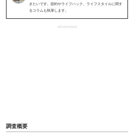
きたいです。節約やライフハック、ライフスタイルに関す
企業向けIT製品の総合サイト
るコラムも執筆します。
IT製品の技術・比較・事例
advertisement
製造業のIT導入・活用を支援
モノづくり技術者専門サイト
エレクトロニクス専門サイト
電子設計の基本と応用
エネルギーの専門メディア
建設×テクノロジーの最前線
ちょっと気になるネットの話題
調査概要