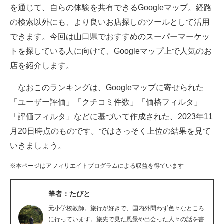
を通じて、自らの体験を共有できるGoogleマップ。経路
ITの今と未来を見通す
の検索以外にも、より良いお店探しのツールとして活用
できます。今回は山口県でおすすめのスーパーマーケッ
スマホと通信の最新トレンド
トを探している人に向けて、Googleマップ上で人気のお
進化するPCとデバイスの未来
店を紹介します。
好きが集まる 比べて選べる
なおこのランキングは、Googleマップに寄せられた
「ユーザー評価」「クチコミ件数」「価格フィルタ」
ビジネスと働き方のヒント
「評価フィルタ」などに基づいて作成された、2023年11
AI活用のいまが分かる
月20日時点のものです。ではさっそく上位の結果を見て
いきましょう。
企業ITのトレンドを詳説
※本ページはアフィリエイトプログラムによる収益を得ています
経営リーダーのコミュニティ
マーケ×ITの今がよく分かる
筆者：たびと
元小学校教師。旅行が好きで、国内外問わず色々なところ
ITエンジニア向け専門サイト
に行っています。旅先で見た風景や出会った人々の話を書