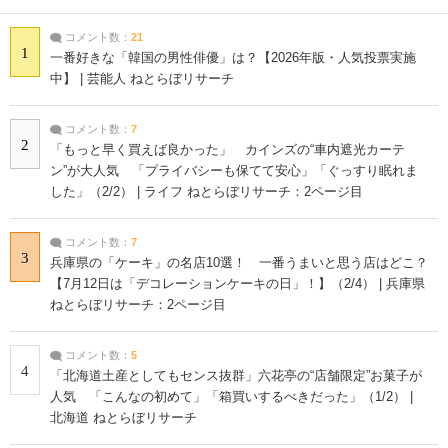
コメント数：
21
1
一番好きな「韓国の男性俳優」は？【2026年版・人気投票実施
中】 | 芸能人 ねとらぼリサーチ
コメント数：
7
2
「もっと早く買えば良かった」 カインズの“車内遮光カーテ
ン”が大人気 「プライバシーも保てて安心」「ぐっすり眠れま
した」（2/2） | ライフ ねとらぼリサーチ：2ページ目
コメント数：
7
3
兵庫県の「ケーキ」の名店10選！ 一番うまいと思う店はどこ？
【7月12日は「デコレーションケーキの日」！】（2/4） | 兵庫県
ねとらぼリサーチ：2ページ目
コメント数：
5
4
「北海道土産としてもセンス抜群」六花亭の“店舗限定”お菓子が
人気 「こんなの初めて」「箱買いするべきだった」（1/2） |
北海道 ねとらぼリサーチ