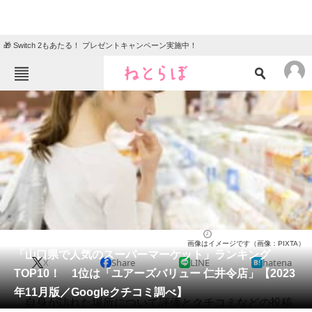
🎁 Switch 2もあたる！ プレゼントキャンペーン実施中！
ねとらぼメニュー
TOP
ニュース
エンタメ
クイズ
グルメ
地域
住まい
教育・育児
動物
リサーチ
スーパーマーケット
2023/11/21 07:00（公開）
画像はイメージです（画像：PIXTA）
会員記事
「山口県で人気のスーパーマーケット」ランキング
X
Share
LINE
hatena
TOP10！ 1位は「ユアーズバリュー 仁井令店」【2023
メディア
年11月版／Googleクチコミ調べ】
自身が訪れた場所について評価とクチコミなどの投稿
注目記事を集めた総合ページ