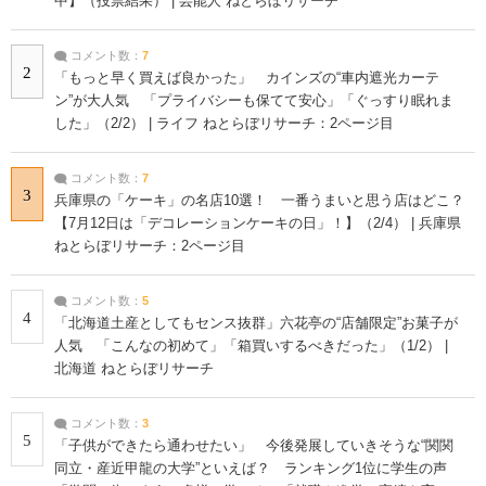
中】（投票結果） | 芸能人 ねとらぼリサーチ
コメント数：
7
2
「もっと早く買えば良かった」 カインズの“車内遮光カーテ
ン”が大人気 「プライバシーも保てて安心」「ぐっすり眠れま
した」（2/2） | ライフ ねとらぼリサーチ：2ページ目
コメント数：
7
3
兵庫県の「ケーキ」の名店10選！ 一番うまいと思う店はどこ？
【7月12日は「デコレーションケーキの日」！】（2/4） | 兵庫県
ねとらぼリサーチ：2ページ目
コメント数：
5
4
「北海道土産としてもセンス抜群」六花亭の“店舗限定”お菓子が
人気 「こんなの初めて」「箱買いするべきだった」（1/2） |
北海道 ねとらぼリサーチ
コメント数：
3
5
「子供ができたら通わせたい」 今後発展していきそうな“関関
同立・産近甲龍の大学”といえば？ ランキング1位に学生の声