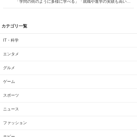
「学問の街のように多様に学べる」「就職や進学の実績も高い」
| 大学 ねとらぼリサーチ
カテゴリ一覧
IT・科学
エンタメ
グルメ
ゲーム
スポーツ
ニュース
ファッション
ホビー