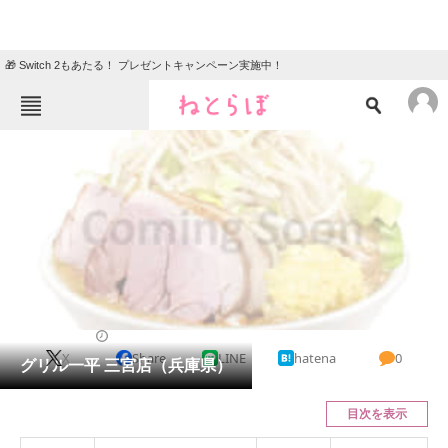
🎁 Switch 2もあたる！ プレゼントキャンペーン実施中！
ねとらぼメニュー
TOP
ニュース
エンタメ
クイズ
グルメ
地域
住まい
教育・育児
動物
リサーチ
洋食
2024/01/29 18:56（公開）
X
Share
LINE
hatena
0
会員記事
グリル一平 三宮店（兵庫県）
メディア
目次を表示
注目記事を集めた総合ページ