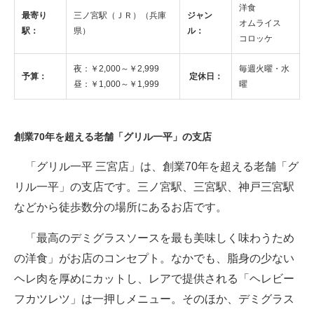
洋食
最寄り
三ノ宮駅（ＪＲ）（兵庫
ジャン
オムライス
ITの今と未来を見通す
駅：
県）
ル：
コロッケ
スマホと通信の最新トレンド
夜：￥2,000～￥2,999
毎週火曜・水
予算：
定休日：
昼：￥1,000～￥1,999
曜
進化するPCとデバイスの未来
好きが集まる 比べて選べる
創業70年を超える老舗「グリル一平」の支店
ビジネスと働き方のヒント
「グリル一平 三宮店」は、創業70年を超える老舗「グ
AI活用のいまが分かる
リル一平」の支店です。三ノ宮駅、三宮駅、神戸三宮駅
などから徒歩数分の場所にあるお店です。
企業ITのトレンドを詳説
「最高のデミグラスソースを最も美味しく味わうため
経営リーダーのコミュニティ
の洋食」がお店のコンセプト。なかでも、脂身の少ない
マーケ×ITの今がよく分かる
ヘレ肉を厚めにカットし、レアで提供される「ヘレビー
フカツレツ」は一押しメニュー。そのほか、デミグラス
ITエンジニア向け専門サイト