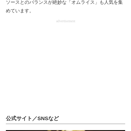
ソースとのバランスが絶妙な「オムライス」も人気を集
企業向けIT製品の総合サイト
めています。
IT製品の技術・比較・事例
advertisement
製造業のIT導入・活用を支援
モノづくり技術者専門サイト
エレクトロニクス専門サイト
電子設計の基本と応用
エネルギーの専門メディア
建設×テクノロジーの最前線
ちょっと気になるネットの話題
公式サイト／SNSなど