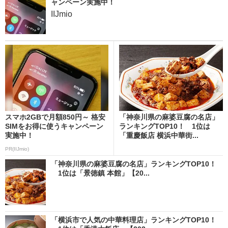
ャンペーン実施中！
IIJmio
スマホ2GBで月額850円～ 格安
「神奈川県の麻婆豆腐の名店」
SIMをお得に使うキャンペーン
ランキングTOP10！ 1位は
実施中！
「重慶飯店 横浜中華街...
PR(IIJmio)
「神奈川県の麻婆豆腐の名店」ランキングTOP10！
1位は「景徳鎮 本館」【20...
「横浜市で人気の中華料理店」ランキングTOP10！