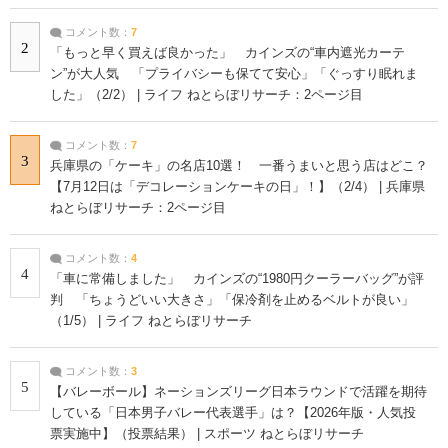
コメント数：
7
2
「もっと早く買えば良かった」 カインズの“車内遮光カーテ
ン”が大人気 「プライバシーも保てて安心」「ぐっすり眠れま
した」（2/2） | ライフ ねとらぼリサーチ：2ページ目
コメント数：
7
3
兵庫県の「ケーキ」の名店10選！ 一番うまいと思う店はどこ？
【7月12日は「デコレーションケーキの日」！】（2/4） | 兵庫県
ねとらぼリサーチ：2ページ目
コメント数：
4
4
「車に常備しました」 カインズの“1980円クーラーバッグ”が評
判 「ちょうどいい大きさ」「保冷剤を止めるベルトが良い」
（1/5） | ライフ ねとらぼリサーチ
コメント数：
3
5
【バレーボール】ネーションズリーグ日本ラウンドで活躍を期待
している「日本男子バレー代表選手」は？【2026年版・人気投
票実施中】（投票結果） | スポーツ ねとらぼリサーチ