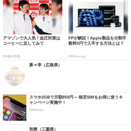
アマゾンで大人気！血圧対策は
FPが解説！Apple製品を分割手
コーヒーに足してみて
数料0円で入手する方法とは？
PR(森永乳業)
PR(Fav-Log)
豚々亭（広島県）
スマホ2GBで月額850円～ 格安SIMをお得に使うキ
ャンペーン実施中！
PR(IIJmio)
和華（三重県）