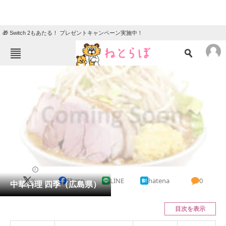
🎁 Switch 2もあたる！ プレゼントキャンペーン実施中！
ねとらぼメニュー
TOP
ニュース
エンタメ
クイズ
グルメ
地域
住まい
教育・育児
動物
リサーチ
中華料理
2024/01/30 13:27（公開）
X
Share
LINE
hatena
0
会員記事
中華料理 四季（広島県）
メディア
目次を表示
注目記事を集めた総合ページ