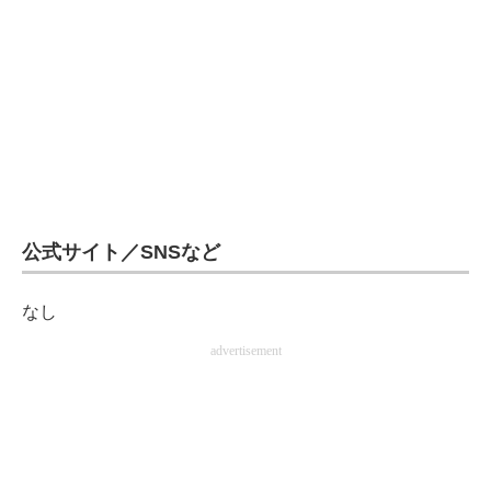
企業向けIT製品の総合サイト
IT製品の技術・比較・事例
製造業のIT導入・活用を支援
モノづくり技術者専門サイト
エレクトロニクス専門サイト
公式サイト／SNSなど
電子設計の基本と応用
エネルギーの専門メディア
なし
advertisement
建設×テクノロジーの最前線
ちょっと気になるネットの話題