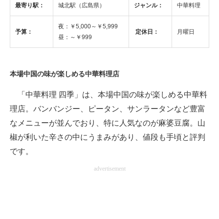
最寄り駅：
城北駅（広島県）
ジャンル：
中華料理
ITの今と未来を見通す
夜：￥5,000～￥5,999
予算：
定休日：
月曜日
昼：～￥999
スマホと通信の最新トレンド
進化するPCとデバイスの未来
本場中国の味が楽しめる中華料理店
好きが集まる 比べて選べる
「中華料理 四季」は、本場中国の味が楽しめる中華料
ビジネスと働き方のヒント
理店。バンバンジー、ピータン、サンラータンなど豊富
なメニューが並んでおり、特に人気なのが麻婆豆腐。山
AI活用のいまが分かる
椒が利いた辛さの中にうまみがあり、値段も手頃と評判
企業ITのトレンドを詳説
です。
経営リーダーのコミュニティ
advertisement
マーケ×ITの今がよく分かる
ITエンジニア向け専門サイト