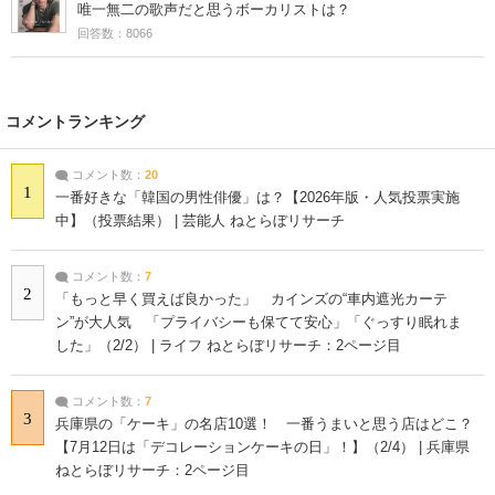
唯一無二の歌声だと思うボーカリストは？
回答数：8066
コメントランキング
コメント数：
20
1
一番好きな「韓国の男性俳優」は？【2026年版・人気投票実施
中】（投票結果） | 芸能人 ねとらぼリサーチ
コメント数：
7
2
「もっと早く買えば良かった」 カインズの“車内遮光カーテ
ン”が大人気 「プライバシーも保てて安心」「ぐっすり眠れま
した」（2/2） | ライフ ねとらぼリサーチ：2ページ目
コメント数：
7
3
兵庫県の「ケーキ」の名店10選！ 一番うまいと思う店はどこ？
【7月12日は「デコレーションケーキの日」！】（2/4） | 兵庫県
ねとらぼリサーチ：2ページ目