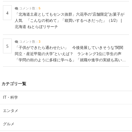
コメント数：
5
4
「北海道土産としてもセンス抜群」六花亭の“店舗限定”お菓子が
人気 「こんなの初めて」「箱買いするべきだった」（1/2） |
北海道 ねとらぼリサーチ
コメント数：
3
5
「子供ができたら通わせたい」 今後発展していきそうな“関関
同立・産近甲龍の大学”といえば？ ランキング1位に学生の声
「学問の街のように多様に学べる」「就職や進学の実績も高い」
| 大学 ねとらぼリサーチ
カテゴリ一覧
IT・科学
エンタメ
グルメ