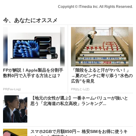
Copyright © ITmedia Inc. All Rights Reserved.
今、あなたにオススメ
FPが解説！Apple製品を分割手
「階段を上ると汗がヤバい！」
数料0円で入手する方法とは？
→夏のピンチに寄り添う“水色の
広告”を発見
PR(Fav-Log)
PR(ねとらぼ)
【地元の女性が選ぶ】一番ネームバリューが強いと
思う「北海道の私立高校」ランキング...
スマホ2GBで月額850円～ 格安SIMをお得に使うキ