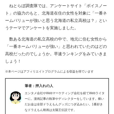
ねとらぼ調査隊では、アンケートサイト「ボイスノー
ITの今と未来を見通す
ト」の協力のもと、北海道在住の女性を対象に「一番ネ
ームバリューが強いと思う北海道の私立高校は？」とい
スマホと通信の最新トレンド
うテーマでアンケートを実施しました。
進化するPCとデバイスの未来
数ある北海道の私立高校の中で、地元に住む女性から
好きが集まる 比べて選べる
「一番ネームバリューが強い」と思われていたのはどの
高校だったのでしょうか。早速ランキングをみていきま
ビジネスと働き方のヒント
しょう！
AI活用のいまが分かる
※本ページはアフィリエイトプログラムによる収益を得ています
企業ITのトレンドを詳説
筆者：押入れの人
経営リーダーのコミュニティ
エンタメ会社やWebマーケティング会社を経てWebライタ
マーケ×ITの今がよく分かる
ーに。漫画記事の執筆やディレクターをしています。稼い
だお金は全部ドラえもんグッズにつぎ込みたい。1番好き
ITエンジニア向け専門サイト
なドラえもん映画は太陽王伝説です。