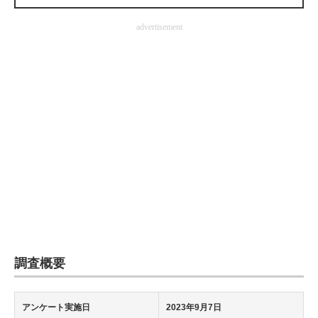
企業向けIT製品の総合サイト
advertisement
IT製品の技術・比較・事例
製造業のIT導入・活用を支援
モノづくり技術者専門サイト
エレクトロニクス専門サイト
電子設計の基本と応用
エネルギーの専門メディア
建設×テクノロジーの最前線
ちょっと気になるネットの話題
調査概要
アンケート実施日
2023年9月7日