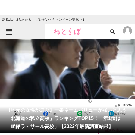
🎁 Switch 2もあたる！ プレゼントキャンペーン実施中！
ねとらぼメニュー
TOP
ニュース
エンタメ
クイズ
グルメ
地域
住まい
教育・育児
動物
リサーチ
高校
2024/01/03 09:00（公開）
画像：PIXTA
会員記事
【地元の女性が選ぶ】一番ネームバリューが強いと思う
X
Share
LINE
hatena
「北海道の私立高校」ランキングTOP15！ 第1位は
メディア
「函館ラ・サール高校」【2023年最新調査結果】
目次を表示
注目記事を集めた総合ページ