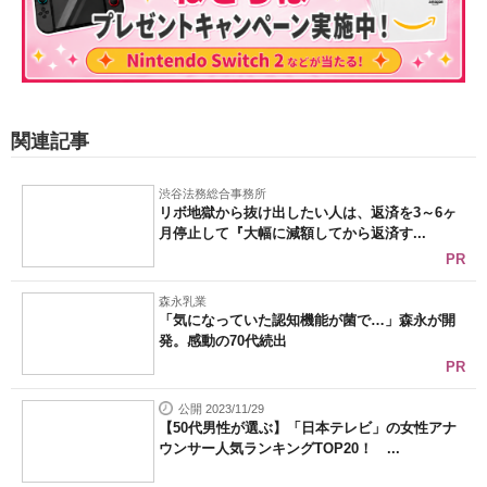
関連記事
渋谷法務総合事務所
リボ地獄から抜け出したい人は、返済を3～6ヶ
月停止して『大幅に減額してから返済す...
PR
森永乳業
「気になっていた認知機能が菌で…」森永が開
発。感動の70代続出
PR
公開 2023/11/29
【50代男性が選ぶ】「日本テレビ」の女性アナ
ウンサー人気ランキングTOP20！ ...