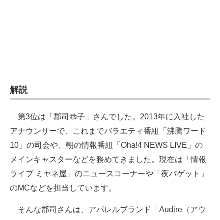
企業向けIT製品の総合サイト
IT製品の技術・比較・事例
製造業のIT導入・活用を支援
モノづくり技術者専門サイト
解説
エレクトロニクス専門サイト
第3位は「郡司恭子」さんでした。2013年に入社した
電子設計の基本と応用
アナウンサーで、これまでバラエティ番組「沸騰ワード
エネルギーの専門メディア
10」の司会や、朝の情報番組「Oha!4 NEWS LIVE」の
メインキャスターなどを務めてきました。現在は「情報
建設×テクノロジーの最前線
ライブ ミヤネ屋」のニュースコーナーや「夜バゲット」
ちょっと気になるネットの話題
のMCなどを担当しています。
そんな郡司さんは、アパレルブランド「Audire（アウ