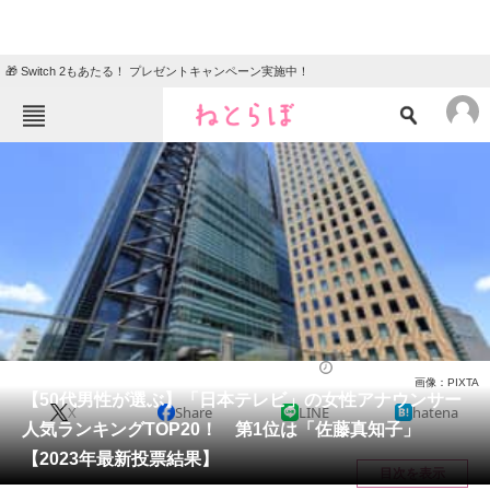
🎁 Switch 2もあたる！ プレゼントキャンペーン実施中！
ねとらぼメニュー
TOP
ニュース
エンタメ
クイズ
グルメ
地域
住まい
教育・育児
動物
リサーチ
アナウンサー
2023/11/29 18:10（公開）
画像：PIXTA
会員記事
【50代男性が選ぶ】「日本テレビ」の女性アナウンサー
X
Share
LINE
hatena
人気ランキングTOP20！ 第1位は「佐藤真知子」
メディア
【2023年最新投票結果】
目次を表示
注目記事を集めた総合ページ