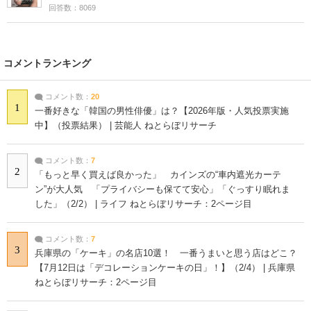
回答数：8069
コメントランキング
コメント数：
20
1
一番好きな「韓国の男性俳優」は？【2026年版・人気投票実施
中】（投票結果） | 芸能人 ねとらぼリサーチ
コメント数：
7
2
「もっと早く買えば良かった」 カインズの“車内遮光カーテ
ン”が大人気 「プライバシーも保てて安心」「ぐっすり眠れま
した」（2/2） | ライフ ねとらぼリサーチ：2ページ目
コメント数：
7
3
兵庫県の「ケーキ」の名店10選！ 一番うまいと思う店はどこ？
【7月12日は「デコレーションケーキの日」！】（2/4） | 兵庫県
ねとらぼリサーチ：2ページ目