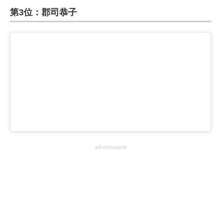
第3位：郡司恭子
ITの今と未来を見通す
スマホと通信の最新トレンド
進化するPCとデバイスの未来
好きが集まる 比べて選べる
ビジネスと働き方のヒント
AI活用のいまが分かる
advertisement
企業ITのトレンドを詳説
経営リーダーのコミュニティ
マーケ×ITの今がよく分かる
ITエンジニア向け専門サイト