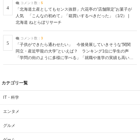
コメント数：
5
4
「北海道土産としてもセンス抜群」六花亭の“店舗限定”お菓子が
人気 「こんなの初めて」「箱買いするべきだった」（1/2） |
北海道 ねとらぼリサーチ
コメント数：
3
5
「子供ができたら通わせたい」 今後発展していきそうな“関関
同立・産近甲龍の大学”といえば？ ランキング1位に学生の声
「学問の街のように多様に学べる」「就職や進学の実績も高い」
| 大学 ねとらぼリサーチ
カテゴリ一覧
IT・科学
エンタメ
グルメ
ゲーム