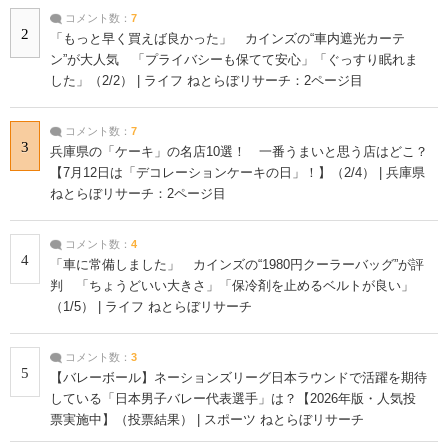
コメント数：
7
2
「もっと早く買えば良かった」 カインズの“車内遮光カーテ
ン”が大人気 「プライバシーも保てて安心」「ぐっすり眠れま
した」（2/2） | ライフ ねとらぼリサーチ：2ページ目
コメント数：
7
3
兵庫県の「ケーキ」の名店10選！ 一番うまいと思う店はどこ？
【7月12日は「デコレーションケーキの日」！】（2/4） | 兵庫県
ねとらぼリサーチ：2ページ目
コメント数：
4
4
「車に常備しました」 カインズの“1980円クーラーバッグ”が評
判 「ちょうどいい大きさ」「保冷剤を止めるベルトが良い」
（1/5） | ライフ ねとらぼリサーチ
コメント数：
3
5
【バレーボール】ネーションズリーグ日本ラウンドで活躍を期待
している「日本男子バレー代表選手」は？【2026年版・人気投
票実施中】（投票結果） | スポーツ ねとらぼリサーチ