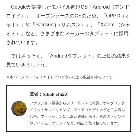
Googleが開発したモバイル向けOS「Android（アンド
ITの今と未来を見通す
ロイド）」。オープンソースのOSのため、「OPPO（オ
ッポ）」や「Samsung（サムスン）」、「Xiaomi（シャ
スマホと通信の最新トレンド
オミ）」など、さまざまなメーカーのタブレットに採用
進化するPCとデバイスの未来
されています。
好きが集まる 比べて選べる
ではさっそく、「Androidタブレット」の上位の結果を
見ていきましょう。
ビジネスと働き方のヒント
※本ページはアフィリエイトプログラムによる収益を得ています
AI活用のいまが分かる
企業ITのトレンドを詳説
筆者：fukukichi23
ファッション業界からフリーランスに転身。ボルダリング
経営リーダーのコミュニティ
／フットサル／キャンプ。フトアゴヒゲトカゲと二人暮ら
し中。ファッションには深い興味があり、最新のトレンド
マーケ×ITの今がよく分かる
やアイテム、ブランドなど、幅広く取り扱っています。
ITエンジニア向け専門サイト