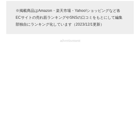
企業向けIT製品の総合サイト
※掲載商品はAmazon・楽天市場・Yahoo!ショッピングなど各
ECサイトの売れ筋ランキングやSNSの口コミをもとにして編集
IT製品の技術・比較・事例
部独自にランキング化しています（2023/12/1更新）
製造業のIT導入・活用を支援
advertisement
モノづくり技術者専門サイト
エレクトロニクス専門サイト
電子設計の基本と応用
エネルギーの専門メディア
建設×テクノロジーの最前線
ちょっと気になるネットの話題