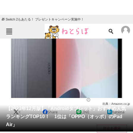
🎁 Switch 2もあたる！ プレゼントキャンペーン実施中！
ねとらぼメニュー
TOP
ニュース
エンタメ
クイズ
グルメ
地域
住まい
教育・育児
動物
リサーチ
タブレット
2023/12/11 20:01（公開）
出典：Amazon.co.jp
会員記事
【2023年12月版】「Androidタブレット」おすすめ人気
X
Share
LINE
hatena
ランキングTOP10！ 1位は「OPPO（オッポ）のPad
メディア
Air」
目次を表示
注目記事を集めた総合ページ