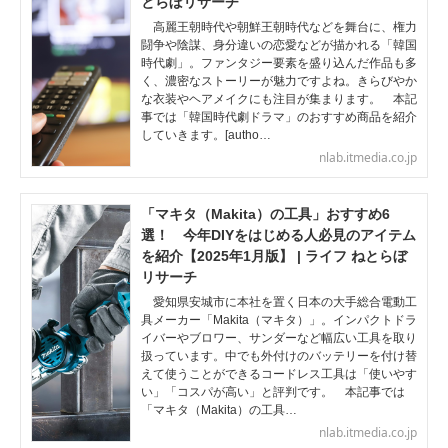
とらぼリサーチ
高麗王朝時代や朝鮮王朝時代などを舞台に、権力
闘争や陰謀、身分違いの恋愛などが描かれる「韓国
時代劇」。ファンタジー要素を盛り込んだ作品も多
く、濃密なストーリーが魅力ですよね。きらびやか
な衣装やヘアメイクにも注目が集まります。 本記
事では「韓国時代劇ドラマ」のおすすめ商品を紹介
していきます。[autho…
nlab.itmedia.co.jp
「マキタ（Makita）の工具」おすすめ6
選！ 今年DIYをはじめる人必見のアイテム
を紹介【2025年1月版】 | ライフ ねとらぼ
リサーチ
愛知県安城市に本社を置く日本の大手総合電動工
具メーカー「Makita（マキタ）」。インパクトドラ
イバーやブロワー、サンダーなど幅広い工具を取り
扱っています。中でも外付けのバッテリーを付け替
えて使うことができるコードレス工具は「使いやす
い」「コスパが高い」と評判です。 本記事では
「マキタ（Makita）の工具…
nlab.itmedia.co.jp