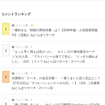
コメントランキング
コメント数：
21
1
一番好きな「韓国の男性俳優」は？【2026年版・人気投票実施
中】 | 芸能人 ねとらぼリサーチ
コメント数：
7
2
「もっと早く買えば良かった」 カインズの“車内遮光カーテ
ン”が大人気 「プライバシーも保てて安心」「ぐっすり眠れま
した」（2/2） | ライフ ねとらぼリサーチ：2ページ目
コメント数：
7
3
兵庫県の「ケーキ」の名店10選！ 一番うまいと思う店はどこ？
【7月12日は「デコレーションケーキの日」！】（2/4） | 兵庫県
ねとらぼリサーチ：2ページ目
コメント数：
4
4
「車に常備しました」 カインズの“1980円クーラーバッグ”が評