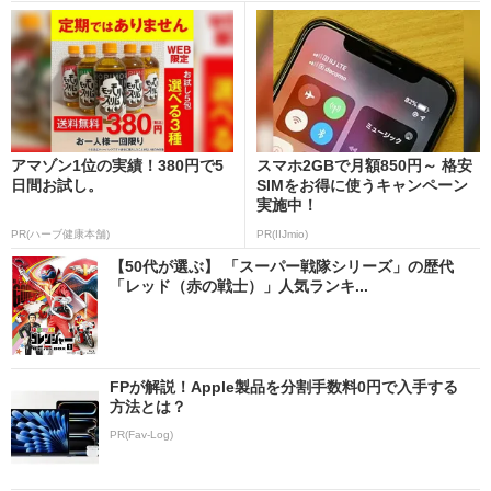
アマゾン1位の実績！380円で5
スマホ2GBで月額850円～ 格安
日間お試し。
SIMをお得に使うキャンペーン
実施中！
PR(ハーブ健康本舗)
PR(IIJmio)
【50代が選ぶ】 「スーパー戦隊シリーズ」の歴代
「レッド（赤の戦士）」人気ランキ...
FPが解説！Apple製品を分割手数料0円で入手する
方法とは？
PR(Fav-Log)