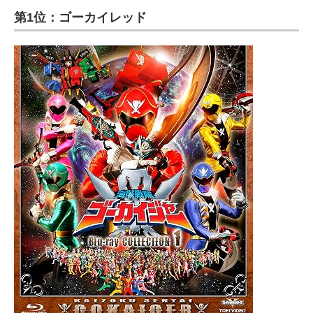
第1位：ゴーカイレッド
ITの今と未来を見通す
スマホと通信の最新トレンド
進化するPCとデバイスの未来
好きが集まる 比べて選べる
ビジネスと働き方のヒント
AI活用のいまが分かる
企業ITのトレンドを詳説
経営リーダーのコミュニティ
マーケ×ITの今がよく分かる
ITエンジニア向け専門サイト