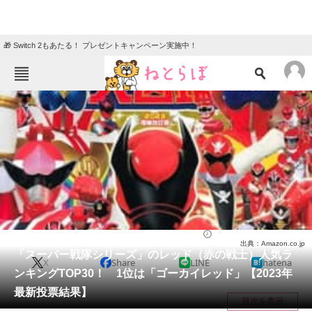
🎁 Switch 2もあたる！ プレゼントキャンペーン実施中！
ねとらぼメニュー
TOP
ニュース
エンタメ
クイズ
グルメ
地域
住まい
教育・育児
動物
リサーチ
特撮
2023/12/03 09:35（公開）
出典：Amazon.co.jp
会員記事
「スーパー戦隊シリーズ」のレッド（赤の戦士）人気ラ
X
Share
LINE
hatena
ンキングTOP30！ 1位は「ゴーカイレッド」【2023年
メディア
最新投票結果】
目次を表示
注目記事を集めた総合ページ