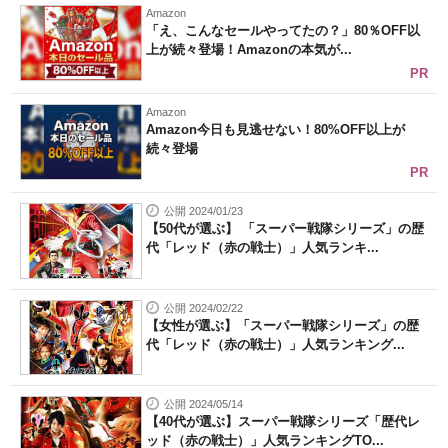
Amazon
「え、こんなセールやってたの？」80％OFF以
上が続々登場！Amazonの本気が...
PR
Amazon
Amazon今日も見逃せない！80%OFF以上が
続々登場
PR
公開 2024/01/23
【50代が選ぶ】 「スーパー戦隊シリーズ」の歴
代「レッド（赤の戦士）」人気ランキ...
公開 2024/02/22
【女性が選ぶ】「スーパー戦隊シリーズ」の歴
代「レッド（赤の戦士）」人気ランキング...
公開 2024/05/14
【40代が選ぶ】スーパー戦隊シリーズ「歴代レ
ッド（赤の戦士）」人気ランキングTO...