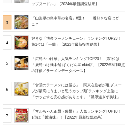
ップヌードル」【2024年最新調査結果】
「山形県の鳥中華の名店」8選！ 一番好きな店はど
3
こ？
好きな「博多ラーメンチェーン」ランキングTOP23！
4
第1位は「一蘭」【2023年最新投票結果】
「広島のつけ麺」人気ランキングTOP20！ 第1位は
5
「廣島つけ麺本舗 ばくだん屋 ekie店」【2022年5月時点
の評価／ラーメンデータベース】
「食堂のラーメンには勝る」 関東在住者が選ぶ“スー
6
プが最高にうまいと思うカップ麺”ランキング上位に
「ホッとする安心感があります」「濃厚過ぎず美味」の
声
「マルちゃん正麺（袋麺）」人気ランキングTOP10！
7
1位は「醤油味」！【2022年最新投票結果】