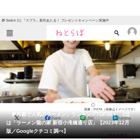
🎁 Switch 2と『スプラ』新作あたる！ プレゼントキャンペーン実施中
ねとらぼメニュー
TOP
ニュース
エンタメ
クイズ
グルメ
地域
住まい
教育・育児
動物
リサーチ
ラーメン
2023/12/05 12:00（公開）
画像：PIXTA（画像はイメージです）
会員記事
「東京都で人気のラーメン」ランキングTOP20！ 1位
X
Share
LINE
hatena
は「ラーメン龍の家 新宿小滝橋通り店」【2023年12月
メディア
版／Googleクチコミ調べ】
目次を表示
注目記事を集めた総合ページ