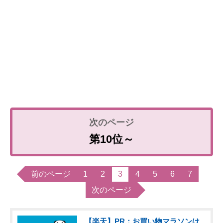
第10位～
前のページ
1
2
3
4
5
6
7
次のページ
【楽天】PR：お買い物マラソンは