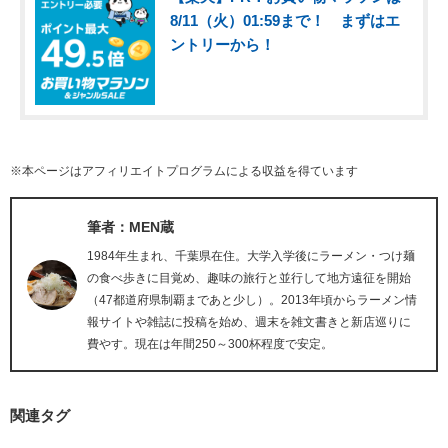
8/11（火）01:59まで！ まずはエ
ントリーから！
※本ページはアフィリエイトプログラムによる収益を得ています
筆者：MEN蔵
1984年生まれ、千葉県在住。大学入学後にラーメン・つけ麺
の食べ歩きに目覚め、趣味の旅行と並行して地方遠征を開始
（47都道府県制覇まであと少し）。2013年頃からラーメン情
報サイトや雑誌に投稿を始め、週末を雑文書きと新店巡りに
費やす。現在は年間250～300杯程度で安定。
関連タグ