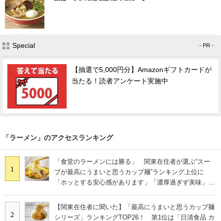
Special
- PR -
【抽選で5,000円分】Amazonギフトカードが
当たる！読者アンケート実施中
「ラーメン」のアクセスランキング
「食堂のラーメンには勝る」 関東在住者が選ぶ“スー
1
プが最高にうまいと思うカップ麺”ランキング上位に
「ホッとする安心感があります」「濃厚過ぎず美味」の
声
【関東在住者に聞いた】「最高にうまいと思うカップ麺
2
シリーズ」ランキングTOP26！ 第1位は「日清食品 カ