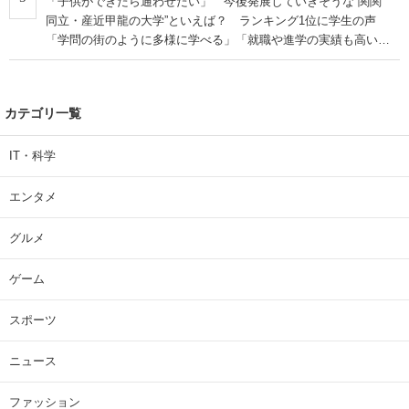
「子供ができたら通わせたい」 今後発展していきそうな“関関
同立・産近甲龍の大学”といえば？ ランキング1位に学生の声
「学問の街のように多様に学べる」「就職や進学の実績も高い」
| 大学 ねとらぼリサーチ
カテゴリ一覧
IT・科学
エンタメ
グルメ
ゲーム
スポーツ
ニュース
ファッション