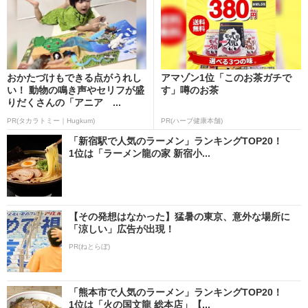
おかたづけもできる点がうれし
アマゾン1位「このお茶ガチで
い！ 動物の鳴き声やセリフが盛
す」噂のお茶
りだくさんの「アニア ...
PR(タカラトミー｜Hugkum)
PR(ハーブ健康本舗)
「新宿駅で人気のラーメン」ランキングTOP20！
1位は「ラーメン龍の家 新宿小...
【その発想はなかった】猛暑の東京、意外な場所に
「涼しい」広告が出現！
PR(ねとらぼ)
「熊本市で人気のラーメン」ランキングTOP20！
1位は「火の国文龍 総本店」【...