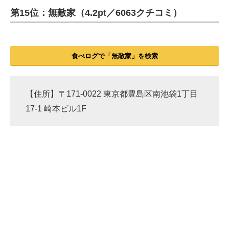
第15位：無敵家（4.2pt／6063クチコミ）
ITの今と未来を見通す
スマホと通信の最新トレンド
食べログで「無敵家」を検索
進化するPCとデバイスの未来
好きが集まる 比べて選べる
【住所】〒171-0022 東京都豊島区南池袋1丁目
17-1 崎本ビル1F
ビジネスと働き方のヒント
AI活用のいまが分かる
企業ITのトレンドを詳説
経営リーダーのコミュニティ
マーケ×ITの今がよく分かる
ITエンジニア向け専門サイト