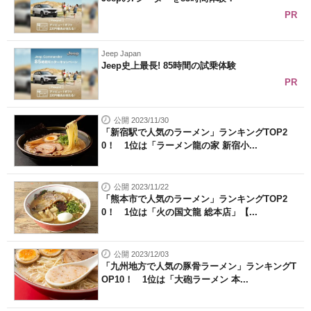
PR
Jeep Japan
Jeep史上最長! 85時間の試乗体験
PR
公開 2023/11/30
「新宿駅で人気のラーメン」ランキングTOP2
0！ 1位は「ラーメン龍の家 新宿小...
公開 2023/11/22
「熊本市で人気のラーメン」ランキングTOP2
0！ 1位は「火の国文龍 総本店」【...
公開 2023/12/03
「九州地方で人気の豚骨ラーメン」ランキングT
OP10！ 1位は「大砲ラーメン 本...