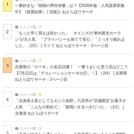
1
一番好きな「韓国の男性俳優」は？【2026年版・人気投票実施
中】（投票結果） | 芸能人 ねとらぼリサーチ
コメント数：
7
2
「もっと早く買えば良かった」 カインズの“車内遮光カーテ
ン”が大人気 「プライバシーも保てて安心」「ぐっすり眠れま
した」（2/2） | ライフ ねとらぼリサーチ：2ページ目
コメント数：
7
3
兵庫県の「ケーキ」の名店10選！ 一番うまいと思う店はどこ？
【7月12日は「デコレーションケーキの日」！】（2/4） | 兵庫県
ねとらぼリサーチ：2ページ目
コメント数：
5
4
「北海道土産としてもセンス抜群」六花亭の“店舗限定”お菓子が
人気 「こんなの初めて」「箱買いするべきだった」（1/2） |
北海道 ねとらぼリサーチ
コメント数：
3
5