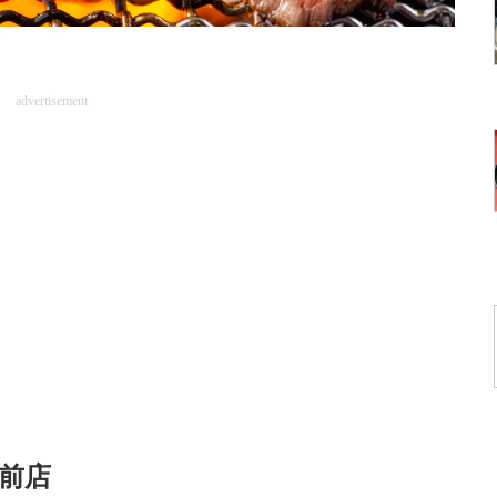
advertisement
駅前店