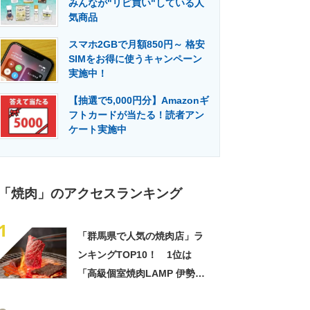
みんなが"リピ買い"している人
門メディア
建設×テクノロジーの最前線
気商品
スマホ2GBで月額850円～ 格安
SIMをお得に使うキャンペーン
実施中！
【抽選で5,000円分】Amazonギ
フトカードが当たる！読者アン
ケート実施中
「焼肉」のアクセスランキング
1
「群馬県で人気の焼肉店」ラ
ンキングTOP10！ 1位は
「高級個室焼肉LAMP 伊勢崎
本店」【2023年2月版】