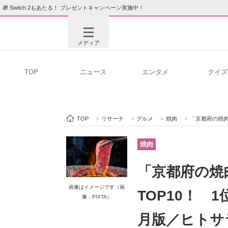
🎁 Switch 2もあたる！ プレゼントキャンペーン実施中！
メディア
TOP
ニュース
エンタメ
クイズ
注目記事を集めた総合ページ
ITの今
TOP
>
リサーチ
>
グルメ
>
焼肉
>
「京都府の焼肉の
ビジネスと働き方のヒント
AI活用
焼肉
「京都府の焼
ITエンジニア向け専門サイト
企業向けI
画像はイメージです（画
TOP10！ 1
像：PIXTA）
月版／ヒトサ