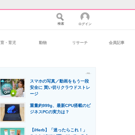
検索
ログイン
教育・育児
動物
リサーチ
会員記事
バイスの未来
好きが集まる 比べて選べる
- PR -
スマホの写真／動画をもう一段
コミュニティ
マーケ×ITの今がよく分かる
安全に 買い切りクラウドストレ
ージ
重量約999g、最新CPU搭載のビ
・活用を支援
ジネスPCの実力は？
【iHerb】「迷ったらこれ！」