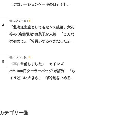
「デコレーションケーキの日」！】
（2/4） | 兵庫県 ねとらぼリサーチ：2ペ
ージ目
コメント数：
5
4
「北海道土産としてもセンス抜群」六花
亭の“店舗限定”お菓子が人気 「こんな
の初めて」「箱買いするべきだった」
（1/2） | 北海道 ねとらぼリサーチ
コメント数：
4
5
「車に常備しました」 カインズ
の“1980円クーラーバッグ”が評判 「ち
ょうどいい大きさ」「保冷剤を止めるベ
ルトが良い」（1/5） | ライフ ねとらぼ
リサーチ
カテゴリ一覧