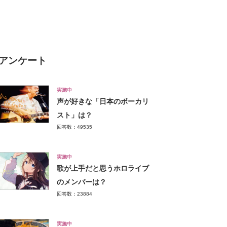
結果】
アンケート
実施中
声が好きな「日本のボーカリ
スト」は？
回答数：49535
実施中
歌が上手だと思うホロライブ
のメンバーは？
回答数：23884
実施中