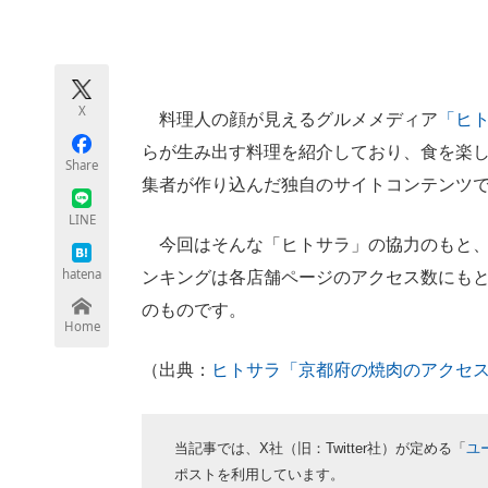
モノづくり技術者専門サイト
エレクトロ
X
料理人の顔が見えるグルメメディア
「ヒ
ちょっと気になるネットの話題
らが生み出す料理を紹介しており、食を楽
Share
集者が作り込んだ独自のサイトコンテンツ
LINE
今回はそんな「ヒトサラ」の協力のもと、
hatena
ンキングは各店舗ページのアクセス数にもとづ
のものです。
Home
（出典：
ヒトサラ「京都府の焼肉のアクセ
当記事では、X社（旧：Twitter社）が定める「
ユ
ポストを利用しています。