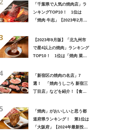
2
「千葉県で人気の焼肉店」ラ
ンキングTOP10！ 1位は
「焼肉 牛志」【2023年2月
版】
3
【2023年9月版】「北九州市
で星4以上の焼肉」ランキング
TOP10！ 1位は「焼肉 菜好
牛 高須店」
4
「新宿区の焼肉の名店」7
選！ 「焼肉うしごろ 新宿三
丁目店」などを紹介！【食べ
ログ 焼肉 TOKYO 百名店
5
2023】
「焼肉」がおいしいと思う都
道府県ランキング！ 第1位は
「大阪府」【2024年最新投票