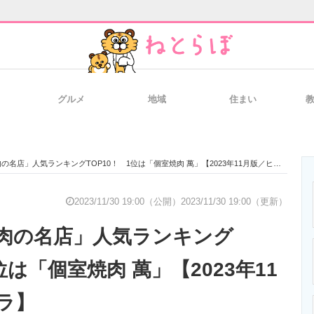
グルメ
地域
住まい
と未来を見通す
スマホと通信の最新トレンド
進化するPCとデ
名店」人気ランキングTOP10！ 1位は「個室焼肉 萬」【2023年11月版／ヒトサラ】
のいまが分かる
企業ITのトレンドを詳説
経営リーダーの
2023/11/30 19:00（公開）
2023/11/30 19:00（更新）
肉の名店」人気ランキング
T製品の総合サイト
IT製品の技術・比較・事例
製造業のIT導入
位は「個室焼肉 萬」【2023年11
ラ】