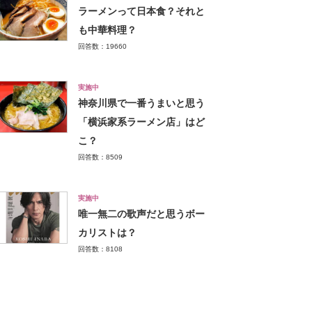
ラーメンって日本食？それと
も中華料理？
回答数：19660
実施中
神奈川県で一番うまいと思う
「横浜家系ラーメン店」はど
こ？
回答数：8509
実施中
唯一無二の歌声だと思うボー
カリストは？
回答数：8108