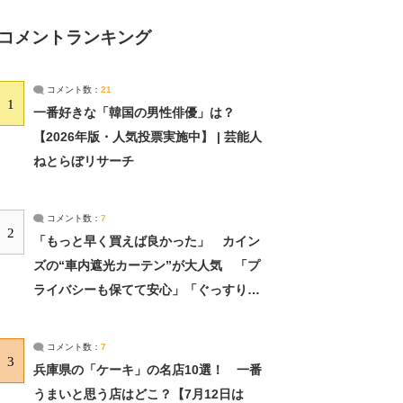
コメントランキング
コメント数：
21
1
一番好きな「韓国の男性俳優」は？
【2026年版・人気投票実施中】 | 芸能人
ねとらぼリサーチ
コメント数：
7
2
「もっと早く買えば良かった」 カイン
ズの“車内遮光カーテン”が大人気 「プ
ライバシーも保てて安心」「ぐっすり眠
れました」（2/2） | ライフ ねとらぼリ
サーチ：2ページ目
コメント数：
7
3
兵庫県の「ケーキ」の名店10選！ 一番
うまいと思う店はどこ？【7月12日は