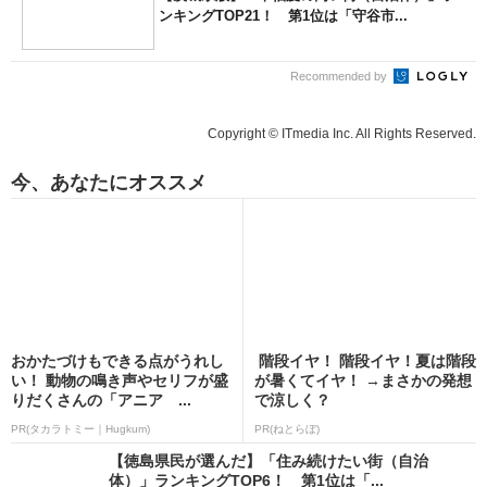
ンキングTOP21！ 第1位は「守谷市...
Recommended by
Copyright © ITmedia Inc. All Rights Reserved.
今、あなたにオススメ
おかたづけもできる点がうれし
階段イヤ！ 階段イヤ！夏は階段
い！ 動物の鳴き声やセリフが盛
が暑くてイヤ！ →まさかの発想
りだくさんの「アニア ...
で涼しく？
PR(タカラトミー｜Hugkum)
PR(ねとらぼ)
【徳島県民が選んだ】「住み続けたい街（自治
体）」ランキングTOP6！ 第1位は「...