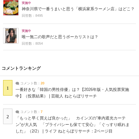
実施中
神奈川県で一番うまいと思う「横浜家系ラーメン店」はどこ？
回答数：8495
実施中
唯一無二の歌声だと思うボーカリストは？
回答数：8054
コメントランキング
コメント数：
20
1
一番好きな「韓国の男性俳優」は？【2026年版・人気投票実施
中】（投票結果） | 芸能人 ねとらぼリサーチ
コメント数：
7
2
「もっと早く買えば良かった」 カインズの“車内遮光カーテ
ン”が大人気 「プライバシーも保てて安心」「ぐっすり眠れま
した」（2/2） | ライフ ねとらぼリサーチ：2ページ目