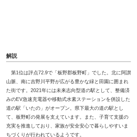
企業向けIT製品の総合サイト
IT製品の技術・比較・事例
製造業のIT導入・活用を支援
モノづくり技術者専門サイト
解説
エレクトロニクス専門サイト
第1位は評点72.9で「板野郡板野町」でした。北に阿讃
電子設計の基本と応用
山脈、南に吉野川平野が広がる豊かな緑と田園に囲まれ
エネルギーの専門メディア
た街です。2021年には未来志向型道の駅として、整備済
みのEV急速充電器や移動式水素ステーションを併設した
建設×テクノロジーの最前線
道の駅「いたの」がオープン。県下最大の道の駅とし
ちょっと気になるネットの話題
て、板野町の発展を支えています。また、子育て支援の
充実を推進しており、家族が安全安心で暮らしやすいま
ちづくりが行われているようです。