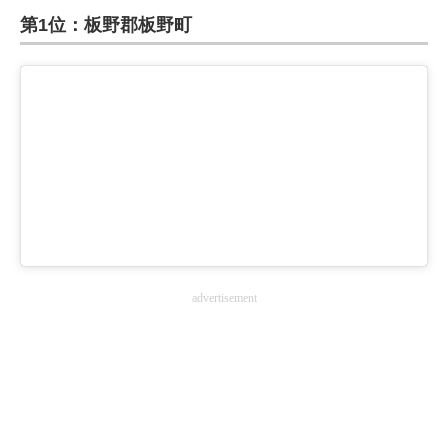
第1位：板野郡板野町
ITの今と未来を見通す
スマホと通信の最新トレンド
進化するPCとデバイスの未来
好きが集まる 比べて選べる
ビジネスと働き方のヒント
AI活用のいまが分かる
advertisement
企業ITのトレンドを詳説
経営リーダーのコミュニティ
マーケ×ITの今がよく分かる
ITエンジニア向け専門サイト