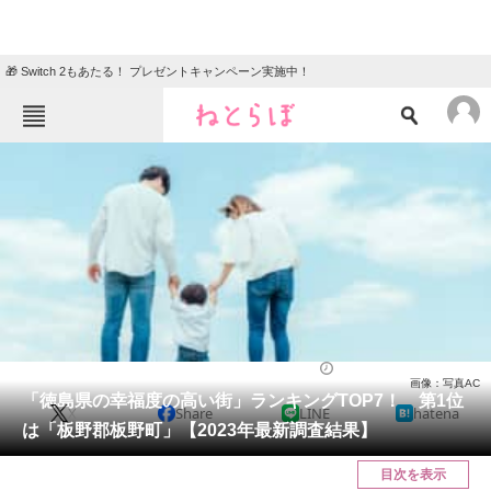
🎁 Switch 2もあたる！ プレゼントキャンペーン実施中！
ねとらぼメニュー
TOP
ニュース
エンタメ
クイズ
グルメ
地域
住まい
教育・育児
動物
リサーチ
住まい
2024/01/01 17:30（公開）
画像：写真AC
会員記事
「徳島県の幸福度の高い街」ランキングTOP7！ 第1位
X
Share
LINE
hatena
は「板野郡板野町」【2023年最新調査結果】
メディア
目次を表示
注目記事を集めた総合ページ