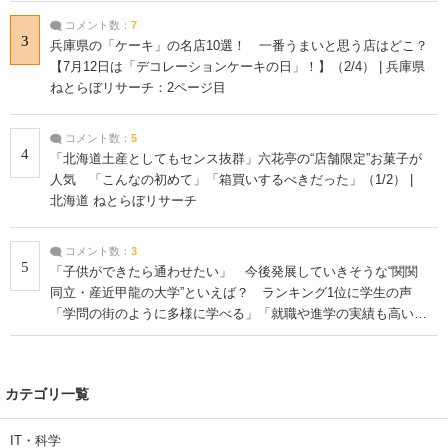
コメント数：
7
3
兵庫県の「ケーキ」の名店10選！ 一番うまいと思う店はどこ？
【7月12日は「デコレーションケーキの日」！】（2/4） | 兵庫県
ねとらぼリサーチ：2ページ目
コメント数：
5
4
「北海道土産としてもセンス抜群」六花亭の“店舗限定”お菓子が
人気 「こんなの初めて」「箱買いするべきだった」（1/2） |
北海道 ねとらぼリサーチ
コメント数：
3
5
「子供ができたら通わせたい」 今後発展していきそうな“関関
同立・産近甲龍の大学”といえば？ ランキング1位に学生の声
「学問の街のように多様に学べる」「就職や進学の実績も高い」
| 大学 ねとらぼリサーチ
カテゴリ一覧
IT・科学