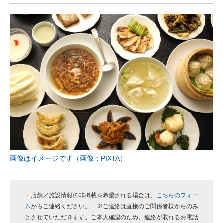
ITの今と未来を見通す
スマホと通信の最新トレンド
進化するPCとデバイスの未来
好きが集まる 比べて選べる
ビジネスと働き方のヒント
AI活用のいまが分かる
企業ITのトレンドを詳説
画像はイメージです（画像：PIXTA）
経営リーダーのコミュニティ
マーケ×ITの今がよく分かる
・店舗／施設情報の非掲載を希望される場合は、
こちらのフォー
ム
からご連絡ください。 ※ご連絡は直接のご関係者様からのみ
ITエンジニア向け専門サイト
とさせていただきます。ご本人確認のため、連絡が取れるお電話