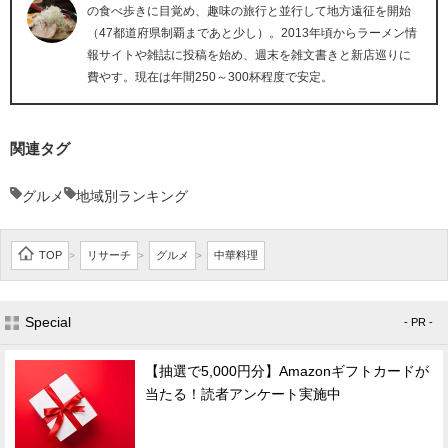
の食べ歩きに目覚め、趣味の旅行と並行して地方遠征を開始
（47都道府県制覇まであと少し）。2013年頃からラーメン情
報サイトや雑誌に投稿を始め、週末を雑文書きと新店巡りに
費やす。現在は年間250～300杯程度で安定。
関連タグ
グルメ
地域別ランキング
TOP
リサーチ
グルメ
中華料理
>
>
>
Special
- PR -
【抽選で5,000円分】Amazonギフトカードが
当たる！読者アンケート実施中