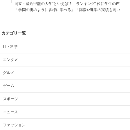
同立・産近甲龍の大学”といえば？ ランキング1位に学生の声
「学問の街のように多様に学べる」「就職や進学の実績も高い」
| 大学 ねとらぼリサーチ
カテゴリ一覧
IT・科学
エンタメ
グルメ
ゲーム
スポーツ
ニュース
ファッション