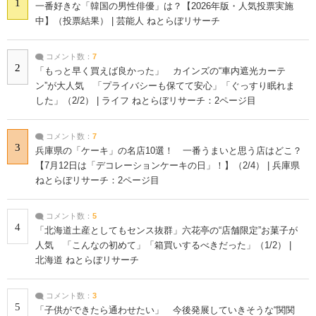
1
一番好きな「韓国の男性俳優」は？【2026年版・人気投票実施
中】（投票結果） | 芸能人 ねとらぼリサーチ
コメント数：
7
2
「もっと早く買えば良かった」 カインズの“車内遮光カーテ
ン”が大人気 「プライバシーも保てて安心」「ぐっすり眠れま
した」（2/2） | ライフ ねとらぼリサーチ：2ページ目
コメント数：
7
3
兵庫県の「ケーキ」の名店10選！ 一番うまいと思う店はどこ？
【7月12日は「デコレーションケーキの日」！】（2/4） | 兵庫県
ねとらぼリサーチ：2ページ目
コメント数：
5
4
「北海道土産としてもセンス抜群」六花亭の“店舗限定”お菓子が
人気 「こんなの初めて」「箱買いするべきだった」（1/2） |
北海道 ねとらぼリサーチ
コメント数：
3
5
「子供ができたら通わせたい」 今後発展していきそうな“関関