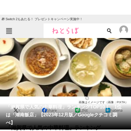
🎁 Switch 2もあたる！ プレゼントキャンペーン実施中！
ねとらぼメニュー
TOP
ニュース
エンタメ
クイズ
グルメ
地域
住まい
教育・育児
動物
リサーチ
中華料理
2023/12/02 21:50（公開）
画像はイメージです（画像：PIXTA）
会員記事
「滋賀県で人気の中華料理」ランキングTOP10！ 1位
X
Share
LINE
hatena
は「湖南飯店」【2023年12月版／Googleクチコミ調
メディア
べ】
「滋賀県で人気の中華料理」ランキング
注目記事を集めた総合ページ