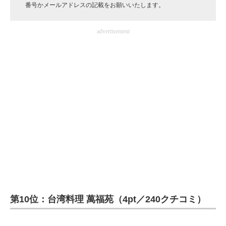
番号かメールアドレスの記載をお願いいたします。
企業向けIT製品の総合サイト
advertisement
IT製品の技術・比較・事例
製造業のIT導入・活用を支援
モノづくり技術者専門サイト
エレクトロニクス専門サイト
電子設計の基本と応用
エネルギーの専門メディア
建設×テクノロジーの最前線
ちょっと気になるネットの話題
第10位：台湾料理 萬福苑（4pt／240クチコミ）