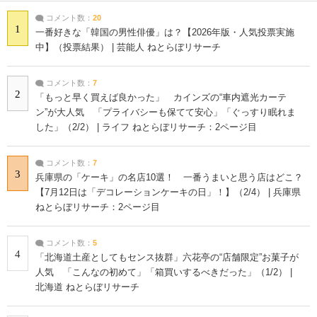
コメント数：
20
1
一番好きな「韓国の男性俳優」は？【2026年版・人気投票実施
中】（投票結果） | 芸能人 ねとらぼリサーチ
コメント数：
7
2
「もっと早く買えば良かった」 カインズの“車内遮光カーテ
ン”が大人気 「プライバシーも保てて安心」「ぐっすり眠れま
した」（2/2） | ライフ ねとらぼリサーチ：2ページ目
コメント数：
7
3
兵庫県の「ケーキ」の名店10選！ 一番うまいと思う店はどこ？
【7月12日は「デコレーションケーキの日」！】（2/4） | 兵庫県
ねとらぼリサーチ：2ページ目
コメント数：
5
4
「北海道土産としてもセンス抜群」六花亭の“店舗限定”お菓子が
人気 「こんなの初めて」「箱買いするべきだった」（1/2） |
北海道 ねとらぼリサーチ