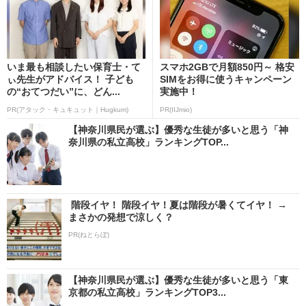
いま最も相談したい保育士・て
スマホ2GBで月額850円～ 格安
ぃ先生がアドバイス！ 子ども
SIMをお得に使うキャンペーン
の“おてつだい”に、どん...
実施中！
PR(アタック・キュキュット｜Hugkum)
PR(IIJmio)
【神奈川県民が選ぶ】優秀な生徒が多いと思う「神
奈川県の私立高校」ランキングTOP...
階段イヤ！ 階段イヤ！夏は階段が暑くてイヤ！ →
まさかの発想で涼しく？
PR(ねとらぼ)
【神奈川県民が選ぶ】優秀な生徒が多いと思う「東
京都の私立高校」ランキングTOP3...