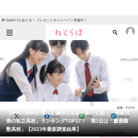
🎁 Switch 2もあたる！ プレゼントキャンペーン実施中！
ねとらぼメニュー
TOP
ニュース
エンタメ
クイズ
グルメ
地域
住まい
教育・育児
動物
リサーチ
高校
2024/01/03 07:45（公開）
画像：PIXTA
会員記事
【神奈川県民が選ぶ】優秀な生徒が多いと思う「神奈川
X
Share
LINE
hatena
県の私立高校」ランキングTOP17！ 第1位は「慶應義
メディア
塾高校」【2023年最新調査結果】
目次を表示
注目記事を集めた総合ページ