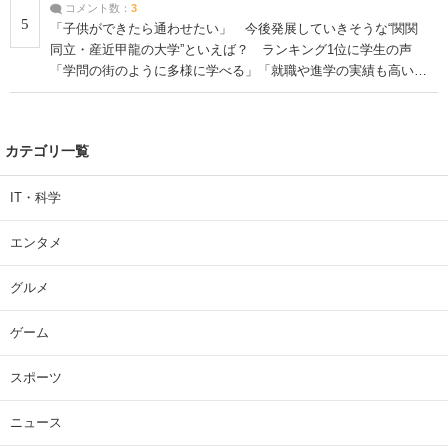
コメント数：
3
5
「子供ができたら通わせたい」 今後発展していきそうな“関関
同立・産近甲龍の大学”といえば？ ランキング1位に学生の声
「学問の街のように多様に学べる」「就職や進学の実績も高い」
| 大学 ねとらぼリサーチ
カテゴリ一覧
IT・科学
エンタメ
グルメ
ゲーム
スポーツ
ニュース