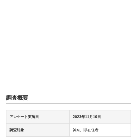
企業向けIT製品の総合サイト
IT製品の技術・比較・事例
製造業のIT導入・活用を支援
モノづくり技術者専門サイト
エレクトロニクス専門サイト
電子設計の基本と応用
エネルギーの専門メディア
調査概要
建設×テクノロジーの最前線
ちょっと気になるネットの話題
アンケート実施日
2023年11月10日
調査対象
神奈川県在住者