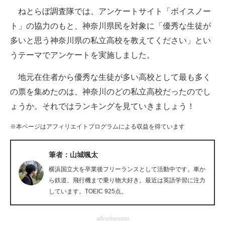
ねとらぼ調査隊では、アンケートサイト「ボイスノー
ITの今と未来を見通す
ト」の協力のもと、神奈川県民を対象に「優秀な生徒が
多いと思う神奈川県の私立高校を教えてください」とい
スマホと通信の最新トレンド
うテーマでアンケートを実施しました。
進化するPCとデバイスの未来
地元在住者から優秀な生徒が多い高校として最も多く
好きが集まる 比べて選べる
の票を集めたのは、神奈川のどの私立高校だったのでし
ょうか。それではランキングを見ていきましょう！
ビジネスと働き方のヒント
※本ページはアフィリエイトプログラムによる収益を得ています
AI活用のいまが分かる
企業ITのトレンドを詳説
筆者：山城颯太
横浜国立大を卒業後フリーランスとして活動中です。車か
経営リーダーのコミュニティ
ら鉄道、飛行機まで乗り物大好き。最近は英語学習に注力
しています。TOEIC 925点。
マーケ×ITの今がよく分かる
ITエンジニア向け専門サイト
advertisement