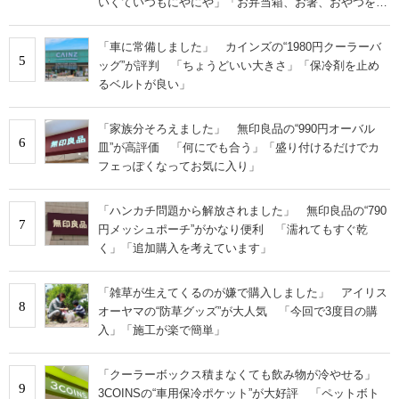
いくていつもにやにや」「お弁当箱、お箸、おやつを入
れるのに十分」
「車に常備しました」 カインズの“1980円クーラーバ
5
ッグ”が評判 「ちょうどいい大きさ」「保冷剤を止め
るベルトが良い」
「家族分そろえました」 無印良品の“990円オーバル
6
皿”が高評価 「何にでも合う」「盛り付けるだけでカ
フェっぽくなってお気に入り」
「ハンカチ問題から解放されました」 無印良品の“790
7
円メッシュポーチ”がかなり便利 「濡れてもすぐ乾
く」「追加購入を考えています」
「雑草が生えてくるのが嫌で購入しました」 アイリス
8
オーヤマの“防草グッズ”が大人気 「今回で3度目の購
入」「施工が楽で簡単」
「クーラーボックス積まなくても飲み物が冷やせる」
9
3COINSの“車用保冷ポケット”が大好評 「ペットボト