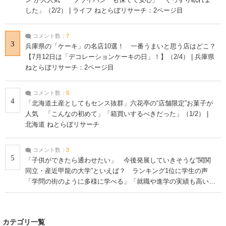
ン”が大人気 「プライバシーも保てて安心」「ぐっすり眠れま
した」（2/2） | ライフ ねとらぼリサーチ：2ページ目
コメント数：
7
3
兵庫県の「ケーキ」の名店10選！ 一番うまいと思う店はどこ？
【7月12日は「デコレーションケーキの日」！】（2/4） | 兵庫県
ねとらぼリサーチ：2ページ目
コメント数：
5
4
「北海道土産としてもセンス抜群」六花亭の“店舗限定”お菓子が
人気 「こんなの初めて」「箱買いするべきだった」（1/2） |
北海道 ねとらぼリサーチ
コメント数：
3
5
「子供ができたら通わせたい」 今後発展していきそうな“関関
同立・産近甲龍の大学”といえば？ ランキング1位に学生の声
「学問の街のように多様に学べる」「就職や進学の実績も高い」
| 大学 ねとらぼリサーチ
カテゴリ一覧