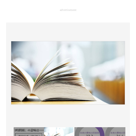
企業向けIT製品の総合サイト
advertisement
IT製品の技術・比較・事例
製造業のIT導入・活用を支援
モノづくり技術者専門サイト
エレクトロニクス専門サイト
電子設計の基本と応用
エネルギーの専門メディア
建設×テクノロジーの最前線
ちょっと気になるネットの話題