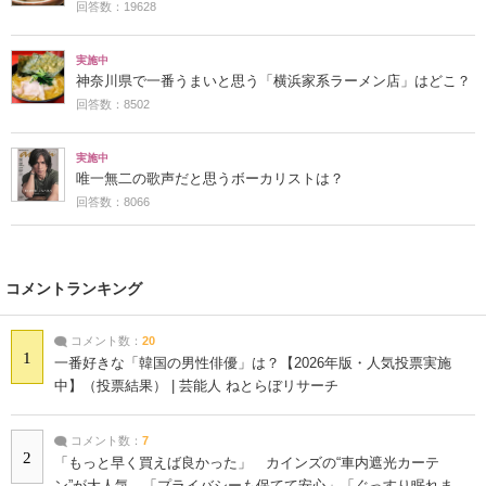
回答数：19628
実施中
神奈川県で一番うまいと思う「横浜家系ラーメン店」はどこ？
回答数：8502
実施中
唯一無二の歌声だと思うボーカリストは？
回答数：8066
コメントランキング
コメント数：
20
1
一番好きな「韓国の男性俳優」は？【2026年版・人気投票実施
中】（投票結果） | 芸能人 ねとらぼリサーチ
コメント数：
7
2
「もっと早く買えば良かった」 カインズの“車内遮光カーテ