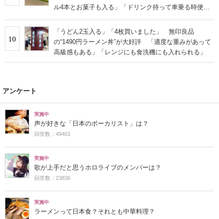
ル4本とお菓子も入る」「ドリンク持って車乗る時便
利」
「うどん2玉入る」「4枚買いました」 無印良品
10
の“1490円ラーメン丼”が大好評 「適度な重みがあって
高級感もある」「レンジにも食洗機にも入れられる」
アンケート
実施中
声が好きな「日本のボーカリスト」は？
回答数：49401
実施中
歌が上手だと思うホロライブのメンバーは？
回答数：23836
実施中
ラーメンって日本食？それとも中華料理？