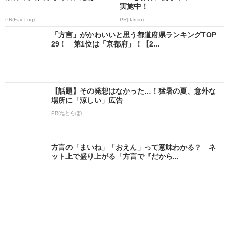
実施中！
PR(Fav-Log)
PR(IIJmio)
「方言」がかわいいと思う都道府県ランキングTOP
29！ 第1位は「京都府」！【2...
【話題】その発想はなかった…！猛暑の夏、意外な
場所に「涼しい」広告
PR(ねとらぼ)
方言の「まいね」「おえん」って意味わかる？ ネ
ット上で盛り上がる「方言で『だから...