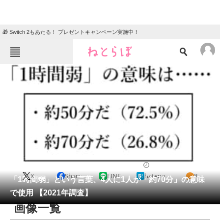
🎁 Switch 2もあたる！ プレゼントキャンペーン実施中！
ねとらぼメニュー
TOP
ニュース
エンタメ
クイズ
グルメ
地域
住まい
教育・育児
動物
リサーチ
ライフ
2021/05/14 12:10（公開）
X
Share
LINE
hatena
8
会員記事
「1時間弱」という言葉、4人に1人が「約70分」の意味
で使用 【2021年調査】
メディア
画像一覧
注目記事を集めた総合ページ