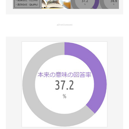
advertisement