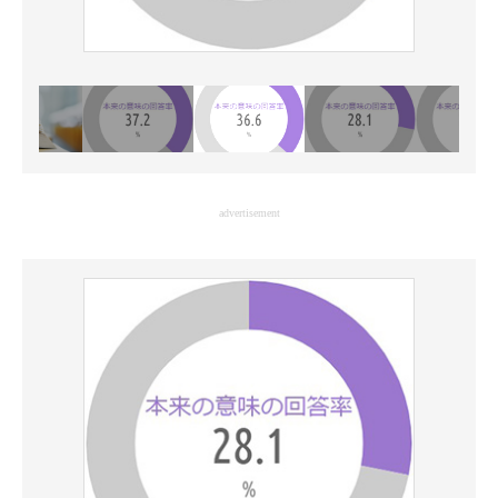
advertisement