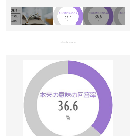
advertisement