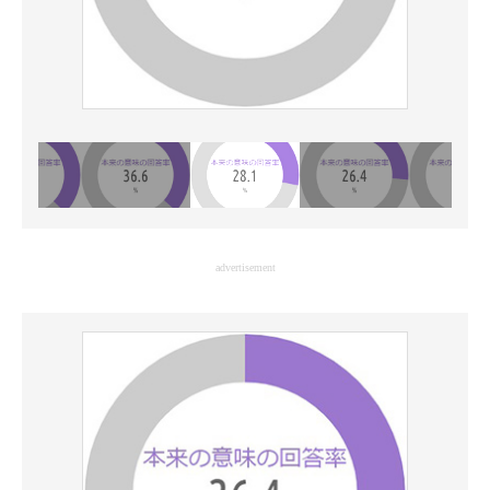
advertisement