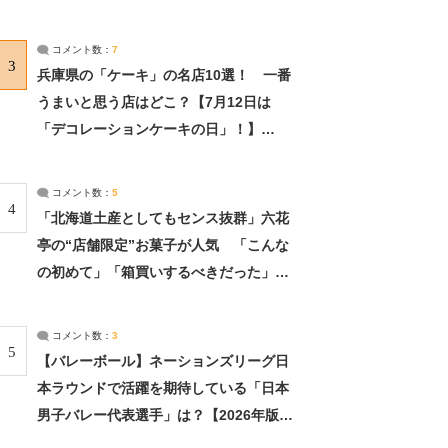
れました」（2/2） | ライフ ねとらぼリ
サーチ：2ページ目
コメント数：
7
3
兵庫県の「ケーキ」の名店10選！ 一番
うまいと思う店はどこ？【7月12日は
「デコレーションケーキの日」！】
（2/4） | 兵庫県 ねとらぼリサーチ：2ペ
ージ目
コメント数：
5
4
「北海道土産としてもセンス抜群」六花
亭の“店舗限定”お菓子が人気 「こんな
の初めて」「箱買いするべきだった」
（1/2） | 北海道 ねとらぼリサーチ
コメント数：
3
5
【バレーボール】ネーションズリーグ日
本ラウンドで活躍を期待している「日本
男子バレー代表選手」は？【2026年版・
人気投票実施中】（投票結果） | スポー