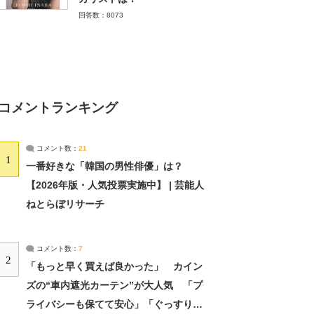
回答数：8073
コメントランキング
コメント数：
21
1
一番好きな「韓国の男性俳優」は？
【2026年版・人気投票実施中】 | 芸能人
ねとらぼリサーチ
コメント数：
7
2
「もっと早く買えば良かった」 カイン
ズの“車内遮光カーテン”が大人気 「プ
ライバシーも保てて安心」「ぐっすり眠