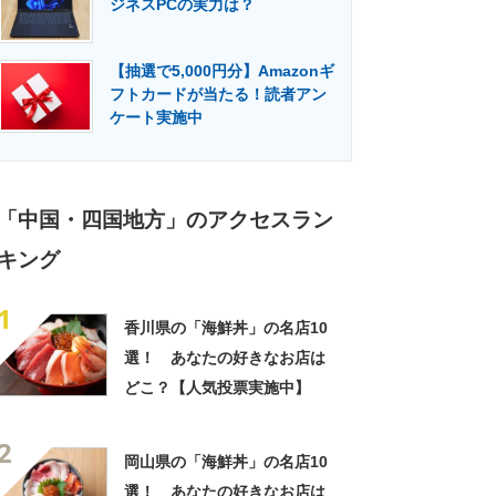
ジネスPCの実力は？
門メディア
建設×テクノロジーの最前線
【抽選で5,000円分】Amazonギ
フトカードが当たる！読者アン
ケート実施中
「中国・四国地方」のアクセスラン
キング
1
香川県の「海鮮丼」の名店10
選！ あなたの好きなお店は
どこ？【人気投票実施中】
2
岡山県の「海鮮丼」の名店10
選！ あなたの好きなお店は