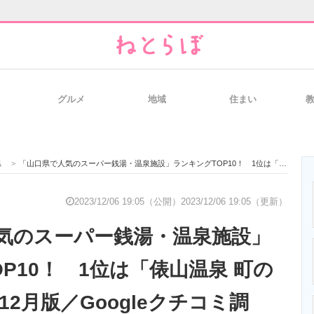
グルメ
地域
住まい
と未来を見通す
スマホと通信の最新トレンド
進化するPCとデ
県
>
「山口県で人気のスーパー銭湯・温泉施設」ランキングTOP10！ 1位は「俵山温泉 町の湯」【2023年12月版／Googleクチコミ調べ】
のいまが分かる
企業ITのトレンドを詳説
経営リーダーの
2023/12/06 19:05（公開）
2023/12/06 19:05（更新）
気のスーパー銭湯・温泉施設」
T製品の総合サイト
IT製品の技術・比較・事例
製造業のIT導入
P10！ 1位は「俵山温泉 町の
12月版／Googleクチコミ調