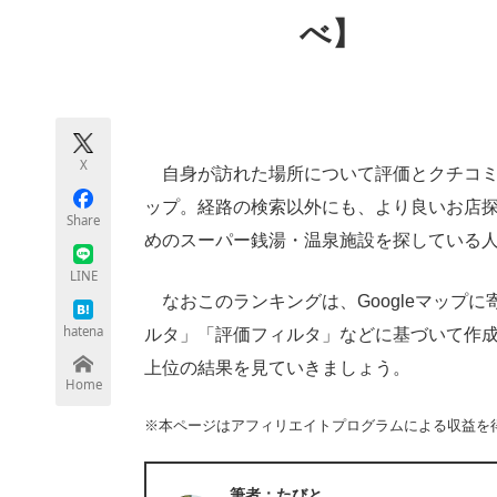
モノづくり技術者専門サイト
エレクトロ
べ】
ちょっと気になるネットの話題
X
自身が訪れた場所について評価とクチコミな
ップ。経路の検索以外にも、より良いお店
Share
めのスーパー銭湯・温泉施設を探している人に
LINE
なおこのランキングは、Googleマップ
hatena
ルタ」「評価フィルタ」などに基づいて作成さ
上位の結果を見ていきましょう。
Home
※本ページはアフィリエイトプログラムによる収益を
筆者：たびと