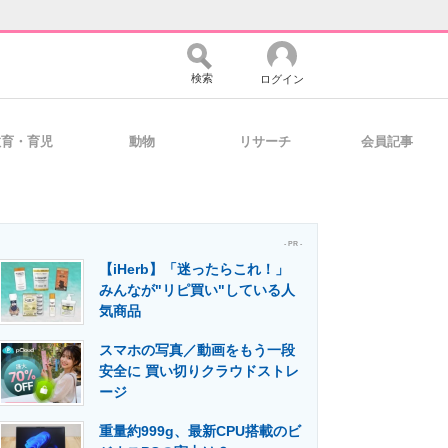
検索
ログイン
教育・育児
動物
リサーチ
会員記事
バイスの未来
好きが集まる 比べて選べる
- PR -
【iHerb】「迷ったらこれ！」
コミュニティ
マーケ×ITの今がよく分かる
みんなが"リピ買い"している人
気商品
スマホの写真／動画をもう一段
・活用を支援
安全に 買い切りクラウドストレ
ージ
重量約999g、最新CPU搭載のビ