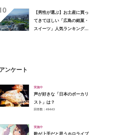
中】
10
【男性が選ぶ】お土産に買っ
てきてほしい「広島の銘菓・
スイーツ」人気ランキング
TOP29！ 第1位は「もみじ
饅頭（にしき堂）」【2026年
最新調査結果】
アンケート
実施中
声が好きな「日本のボーカリ
スト」は？
回答数：49443
実施中
歌が上手だと思うホロライブ