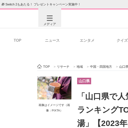
🎁 Switch 2もあたる！ プレゼントキャンペーン実施中！
メディア
TOP
ニュース
エンタメ
クイズ
注目記事を集めた総合ページ
ITの今
TOP
>
リサーチ
>
地域
>
中国・四国地方
>
山口
ビジネスと働き方のヒント
AI活用
山口県
「山口県で人
ITエンジニア向け専門サイト
企業向けI
画像はイメージです（画
ランキングTO
像：PIXTA）
湯」【2023年