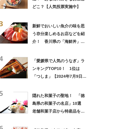
どこ？【人気投票実施中】
3
新鮮でおいしい魚介の味を思
う存分楽しめるお店などを紹
介！ 香川県の「海鮮丼」の
名店10選！
4
「愛媛県で人気のうなぎ」ラ
ンキングTOP10！ 1位は
「つしま」【2024年7月9日時
点】
5
隠れた和菓子の聖地！ 「徳
島県の和菓子の名店」10選
老舗和菓子店から特産品を活
かした一品まで
6