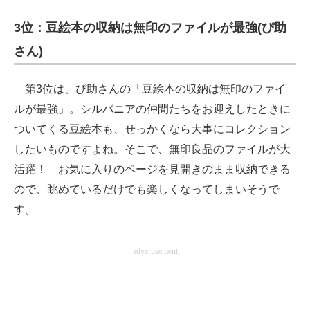
企業向けIT製品の総合サイト
3位：豆絵本の収納は無印のファイルが最強(ぴ助
IT製品の技術・比較・事例
さん)
製造業のIT導入・活用を支援
第3位は、ぴ助さんの「豆絵本の収納は無印のファイ
モノづくり技術者専門サイト
ルが最強」。シルバニアの仲間たちをお迎えしたときに
ついてくる豆絵本も、せっかくなら大事にコレクション
エレクトロニクス専門サイト
したいものですよね。そこで、無印良品のファイルが大
電子設計の基本と応用
活躍！ お気に入りのページを見開きのまま収納できる
ので、眺めているだけでも楽しくなってしまいそうで
エネルギーの専門メディア
す。
建設×テクノロジーの最前線
advertisement
ちょっと気になるネットの話題