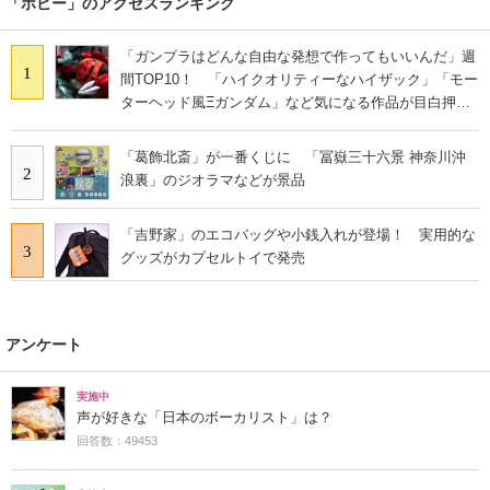
「ホビー」のアクセスランキング
「ガンプラはどんな自由な発想で作ってもいいんだ」週
1
間TOP10！ 「ハイクオリティーなハイザック」「モー
ターヘッド風Ξガンダム」など気になる作品が目白押
し！
「葛飾北斎」が一番くじに 「冨嶽三十六景 神奈川沖
2
浪裏」のジオラマなどが景品
「吉野家」のエコバッグや小銭入れが登場！ 実用的な
3
グッズがカプセルトイで発売
アンケート
実施中
声が好きな「日本のボーカリスト」は？
回答数：49453