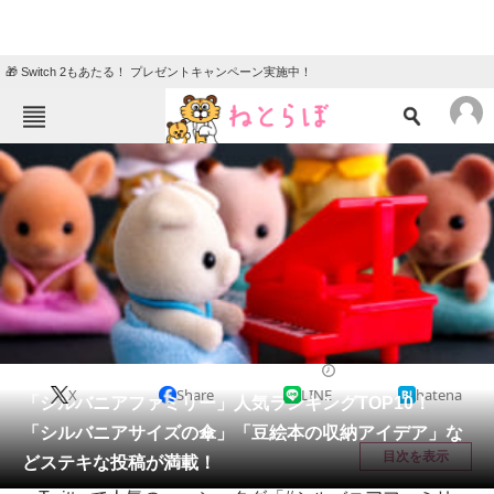
🎁 Switch 2もあたる！ プレゼントキャンペーン実施中！
ねとらぼメニュー
TOP
ニュース
エンタメ
クイズ
グルメ
地域
住まい
教育・育児
動物
リサーチ
ホビー
2021/05/16 21:05（公開）
X
Share
LINE
hatena
会員記事
「シルバニアファミリー」人気ランキングTOP10！
「シルバニアサイズの傘」「豆絵本の収納アイデア」な
メディア
目次を表示
どステキな投稿が満載！
注目記事を集めた総合ページ