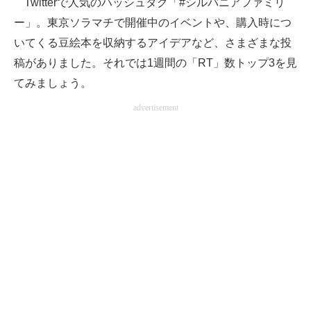
Twitterで人気のハッシュタグ「#シルバニアファミリ
ー」。東京ソラマチで開催中のイベントや、購入時につ
ITの今と未来を見通す
いてくる豆絵本を収納するアイデアなど、さまざまな投
スマホと通信の最新トレンド
稿がありました。それでは1週間の「RT」数トップ3を見
てみましょう。
進化するPCとデバイスの未来
advertisement
好きが集まる 比べて選べる
ビジネスと働き方のヒント
AI活用のいまが分かる
企業ITのトレンドを詳説
経営リーダーのコミュニティ
マーケ×ITの今がよく分かる
ITエンジニア向け専門サイト