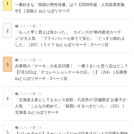
1
一番好きな「韓国の男性俳優」は？【2026年版・人気投票実施
中】 | 芸能人 ねとらぼリサーチ
コメント数：
7
2
「もっと早く買えば良かった」 カインズの“車内遮光カーテ
ン”が大人気 「プライバシーも保てて安心」「ぐっすり眠れま
した」（2/2） | ライフ ねとらぼリサーチ：2ページ目
コメント数：
7
3
兵庫県の「ケーキ」の名店10選！ 一番うまいと思う店はどこ？
【7月12日は「デコレーションケーキの日」！】（2/4） | 兵庫県
ねとらぼリサーチ：2ページ目
コメント数：
5
4
「北海道土産としてもセンス抜群」六花亭の“店舗限定”お菓子が
人気 「こんなの初めて」「箱買いするべきだった」（1/2） |
北海道 ねとらぼリサーチ
コメント数：
3
5
【バレーボール】ネーションズリーグ日本ラウンドで活躍を期待