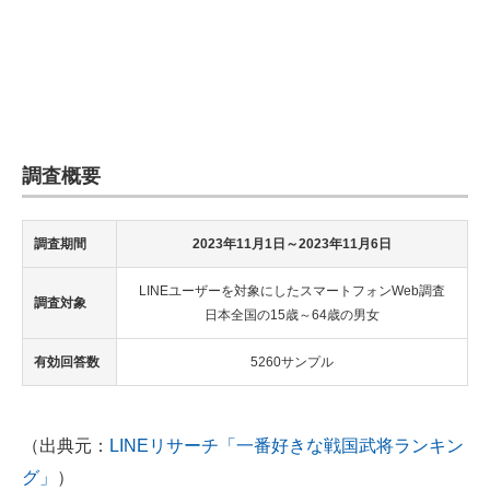
企業向けIT製品の総合サイト
IT製品の技術・比較・事例
製造業のIT導入・活用を支援
モノづくり技術者専門サイト
調査概要
エレクトロニクス専門サイト
調査期間
2023年11月1日～2023年11月6日
電子設計の基本と応用
LINEユーザーを対象にしたスマートフォンWeb調査
調査対象
エネルギーの専門メディア
日本全国の15歳～64歳の男女
建設×テクノロジーの最前線
有効回答数
5260サンプル
ちょっと気になるネットの話題
（出典元：
LINEリサーチ「一番好きな戦国武将ランキン
グ」
）