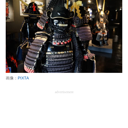
画像：
PIXTA
advertisement