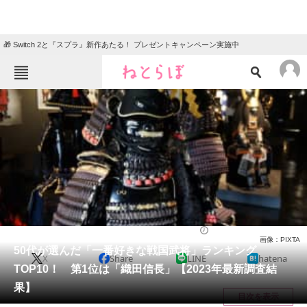
🎁 Switch 2と『スプラ』新作あたる！ プレゼントキャンペーン実施中
ねとらぼメニュー
TOP
ニュース
エンタメ
クイズ
グルメ
地域
住まい
教育・育児
動物
リサーチ
ライフ
2023/12/17 18:00（公開）
画像：PIXTA
会員記事
50代が選んだ「一番好きな戦国武将」ランキング
X
Share
LINE
hatena
TOP10！ 第1位は「織田信長」【2023年最新調査結
メディア
果】
目次を表示
注目記事を集めた総合ページ