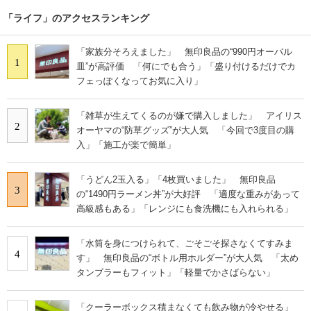
「ライフ」のアクセスランキング
「家族分そろえました」 無印良品の“990円オーバル
1
皿”が高評価 「何にでも合う」「盛り付けるだけでカ
フェっぽくなってお気に入り」
「雑草が生えてくるのが嫌で購入しました」 アイリス
2
オーヤマの“防草グッズ”が大人気 「今回で3度目の購
入」「施工が楽で簡単」
「うどん2玉入る」「4枚買いました」 無印良品
3
の“1490円ラーメン丼”が大好評 「適度な重みがあって
高級感もある」「レンジにも食洗機にも入れられる」
「水筒を身につけられて、ごそごそ探さなくてすみま
4
す」 無印良品の“ボトル用ホルダー”が大人気 「太め
タンブラーもフィット」「軽量でかさばらない」
「クーラーボックス積まなくても飲み物が冷やせる」