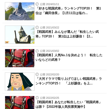
公開 2024/01/11
「好きな戦国武将」ランキングTOP20！ 第1
位は「織田信長」【1月11日は塩の...
公開 2021/03/22
【戦国武将】みんなが選んだ「転生したい武
将」TOP20！ 第1位は上杉謙信！【2...
公開 2021/03/02
【戦国武将】人気No.1を決めよう！ 転生した
いならどの武将？
公開 2022/02/20
「大河ドラマで取り上げてほしい戦国武将」ラ
ンキングTOP25！ 「上杉謙信」を上...
公開 2022/02/25
【戦国武将】あなたが転生したい「戦国武将」
は誰？【2022年版人気投票実施中】