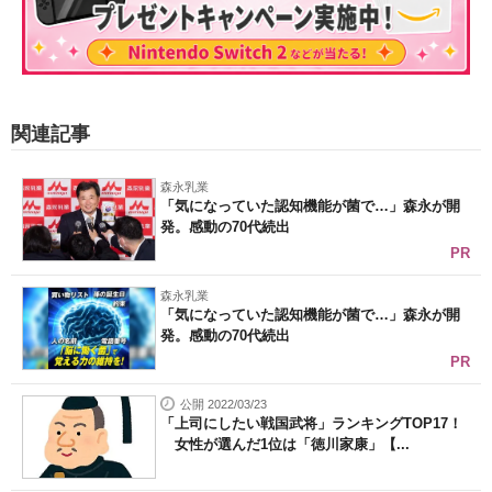
関連記事
森永乳業
「気になっていた認知機能が菌で…」森永が開
発。感動の70代続出
PR
森永乳業
「気になっていた認知機能が菌で…」森永が開
発。感動の70代続出
PR
公開 2022/03/23
「上司にしたい戦国武将」ランキングTOP17！
女性が選んだ1位は「徳川家康」【...