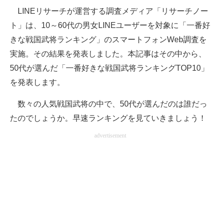
LINEリサーチが運営する調査メディア「リサーチノー
ITの今と未来を見通す
ト」は、10～60代の男女LINEユーザーを対象に「一番好
きな戦国武将ランキング」のスマートフォンWeb調査を
スマホと通信の最新トレンド
実施。その結果を発表しました。本記事はその中から、
進化するPCとデバイスの未来
50代が選んだ「一番好きな戦国武将ランキングTOP10」
を発表します。
好きが集まる 比べて選べる
数々の人気戦国武将の中で、50代が選んだのは誰だっ
ビジネスと働き方のヒント
たのでしょうか。早速ランキングを見ていきましょう！
AI活用のいまが分かる
advertisement
企業ITのトレンドを詳説
経営リーダーのコミュニティ
マーケ×ITの今がよく分かる
ITエンジニア向け専門サイト