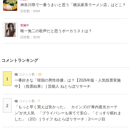
神奈川県で一番うまいと思う「横浜家系ラーメン店」はどこ？
回答数：8494
実施中
唯一無二の歌声だと思うボーカリストは？
回答数：8039
コメントランキング
コメント数：
20
1
一番好きな「韓国の男性俳優」は？【2026年版・人気投票実施
中】（投票結果） | 芸能人 ねとらぼリサーチ
コメント数：
7
2
「もっと早く買えば良かった」 カインズの“車内遮光カーテ
ン”が大人気 「プライバシーも保てて安心」「ぐっすり眠れま
した」（2/2） | ライフ ねとらぼリサーチ：2ページ目