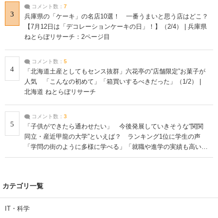
コメント数：
7
3
兵庫県の「ケーキ」の名店10選！ 一番うまいと思う店はどこ？
【7月12日は「デコレーションケーキの日」！】（2/4） | 兵庫県
ねとらぼリサーチ：2ページ目
コメント数：
5
4
「北海道土産としてもセンス抜群」六花亭の“店舗限定”お菓子が
人気 「こんなの初めて」「箱買いするべきだった」（1/2） |
北海道 ねとらぼリサーチ
コメント数：
3
5
「子供ができたら通わせたい」 今後発展していきそうな“関関
同立・産近甲龍の大学”といえば？ ランキング1位に学生の声
「学問の街のように多様に学べる」「就職や進学の実績も高い」
| 大学 ねとらぼリサーチ
カテゴリ一覧
IT・科学