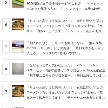
5
3COINSの“車用保冷ポケット”が大好評 「ペットボト
ル4本とお菓子も入る」「ドリンク持って車乗る時便
利」
「ちょっと高いけど美味しい！」 女性に聞いた“店の
6
ラーメンくらいうまいカップ麺”ランキング上位に「毎
回スープ飲み干してます」「チャーシューあるのも良
さ」の声
「朝入れた氷が一日経っても溶けてない」 無印良品
7
の“3990円卓上ポット”が大好評 「広口で中がしっかり
洗える」「シンプルで1番使いやすい」
「なぜもっと早く買わなかった」 9350円→3660円
8
ベストセラー1位の“耐熱ガラス容器セット”が大活躍必至
「10年以上こちらの容器を愛用」「毎日活躍していま
す」
「ちょっと高いけど美味しい！」 女性に聞いた“店の
9
ラーメンくらいうまいカップ麺”ランキング上位に「毎
回スープ飲み干してます」「チャーシューあるのも良
さ」の声