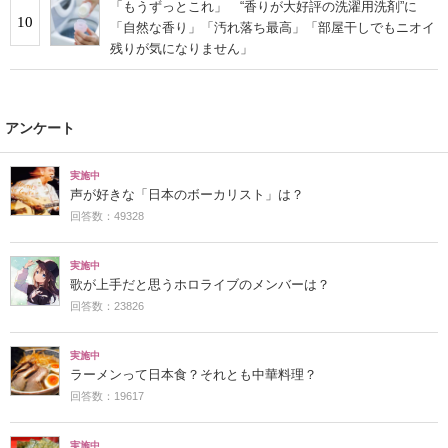
「もうずっとこれ」 “香りが大好評の洗濯用洗剤”に
10
「自然な香り」「汚れ落ち最高」「部屋干しでもニオイ
残りが気になりません」
アンケート
実施中
声が好きな「日本のボーカリスト」は？
回答数：49328
実施中
歌が上手だと思うホロライブのメンバーは？
回答数：23826
実施中
ラーメンって日本食？それとも中華料理？
回答数：19617
実施中