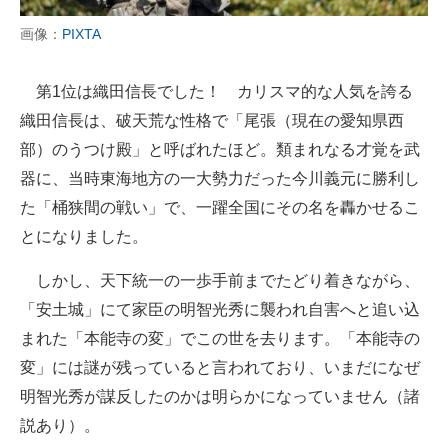
画像：
PIXTA
第1位は織田信長でした！ カリスマ的な人気を誇る
織田信長は、破天荒な性格で「尾張（現在の愛知県西
部）のうつけ殿」と呼ばれたほど。類まれなる才覚を武
器に、当時東海地方の一大勢力だった今川義元に勝利し
た「桶狭間の戦い」で、一躍全国にその名を轟かせるこ
とになりました。
しかし、天下統一の一歩手前までたどり着きながら、
「安土城」にて家臣の明智光秀に襲われ自害へと追い込
まれた「本能寺の変」でこの世を去ります。「本能寺の
変」には謎が残っていると言われており、いまだになぜ
明智光秀が謀反したのかは明らかになっていません（諸
説あり）。