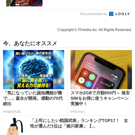
Recommended by
Copyright © ITmedia Inc. All Rights Reserved.
今、あなたにオススメ
「気になっていた認知機能が菌
スマホ2GBで月額850円～ 格安
で…」森永が開発。感動の70代
SIMをお得に使うキャンペーン
続出
実施中！
PR(森永乳業)
PR(IIJmio)
「上司にしたい戦国武将」ランキングTOP17！ 女
性が選んだ1位は「徳川家康」【...