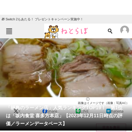
🎁 Switch 2もあたる！ プレゼントキャンペーン実施中！
ねとらぼメニュー
TOP
ニュース
エンタメ
クイズ
グルメ
地域
住まい
教育・育児
動物
リサーチ
福島県
2023/12/17 18:30（公開）
画像はイメージです（画像：写真AC）
会員記事
「福島のラーメン店」人気ランキングTOP19！ 第1位
X
Share
LINE
hatena
は「坂内食堂 喜多方本店」【2023年12月11日時点の評
メディア
価／ラーメンデータベース】
目次を表示
注目記事を集めた総合ページ