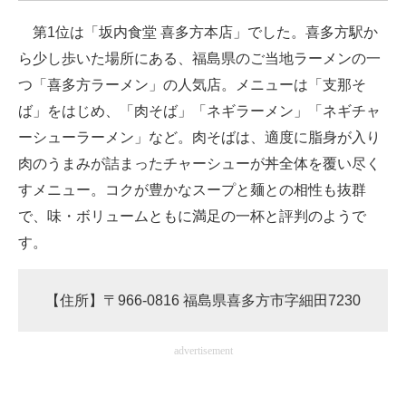
企業向けIT製品の総合サイト
第1位は「坂内食堂 喜多方本店」でした。喜多方駅か
ら少し歩いた場所にある、福島県のご当地ラーメンの一
IT製品の技術・比較・事例
つ「喜多方ラーメン」の人気店。メニューは「支那そ
製造業のIT導入・活用を支援
ば」をはじめ、「肉そば」「ネギラーメン」「ネギチャ
ーシューラーメン」など。肉そばは、適度に脂身が入り
モノづくり技術者専門サイト
肉のうまみが詰まったチャーシューが丼全体を覆い尽く
エレクトロニクス専門サイト
すメニュー。コクが豊かなスープと麺との相性も抜群
で、味・ボリュームともに満足の一杯と評判のようで
電子設計の基本と応用
す。
エネルギーの専門メディア
建設×テクノロジーの最前線
【住所】〒966-0816 福島県喜多方市字細田7230
ちょっと気になるネットの話題
advertisement