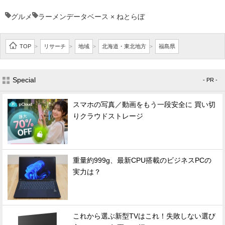
グルメ
ラーメンデータベース × ねとらぼ
TOP
リサーチ
地域
北海道・東北地方
福島県
>
>
>
>
Special
- PR -
スマホの写真／動画をもう一段安全に 買い切
りクラウドストレージ
重量約999g、最新CPU搭載のビジネスPCの
実力は？
これから選ぶ新型TVはこれ！失敗しない選び