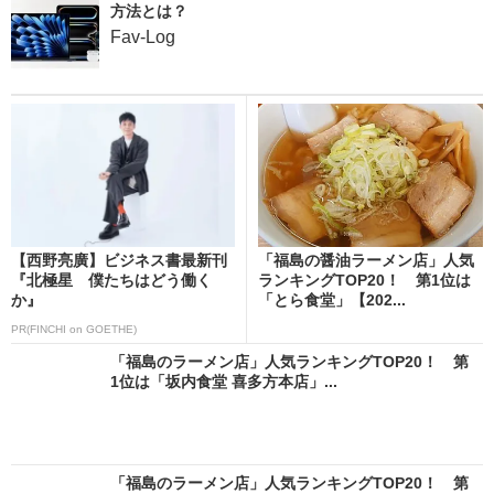
方法とは？
Fav-Log
【西野亮廣】ビジネス書最新刊
「福島の醤油ラーメン店」人気
『北極星 僕たちはどう働く
ランキングTOP20！ 第1位は
か』
「とら食堂」【202...
PR(FINCHI on GOETHE)
「福島のラーメン店」人気ランキングTOP20！ 第
1位は「坂内食堂 喜多方本店」...
「福島のラーメン店」人気ランキングTOP20！ 第