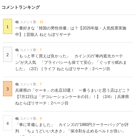
コメントランキング
コメント数：
21
1
一番好きな「韓国の男性俳優」は？【2026年版・人気投票実施
中】 | 芸能人 ねとらぼリサーチ
コメント数：
7
2
「もっと早く買えば良かった」 カインズの“車内遮光カーテ
ン”が大人気 「プライバシーも保てて安心」「ぐっすり眠れま
した」（2/2） | ライフ ねとらぼリサーチ：2ページ目
コメント数：
7
3
兵庫県の「ケーキ」の名店10選！ 一番うまいと思う店はどこ？
【7月12日は「デコレーションケーキの日」！】（2/4） | 兵庫県
ねとらぼリサーチ：2ページ目
コメント数：
4
4
「車に常備しました」 カインズの“1980円クーラーバッグ”が評
判 「ちょうどいい大きさ」「保冷剤を止めるベルトが良い」