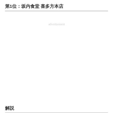
第1位：坂内食堂 喜多方本店
ITの今と未来を見通す
スマホと通信の最新トレンド
advertisement
進化するPCとデバイスの未来
好きが集まる 比べて選べる
ビジネスと働き方のヒント
AI活用のいまが分かる
企業ITのトレンドを詳説
経営リーダーのコミュニティ
マーケ×ITの今がよく分かる
解説
ITエンジニア向け専門サイト