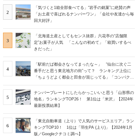
「気づくと1箱全部食べてる」“岩手の銘菓”に絶賛の声
2
「お土産で喜ばれるナンバーワン」「会社や友達から毎
回大好評」
「北海道土産としてもセンス抜群」六花亭の“店舗限
3
定”お菓子が人気 「こんなの初めて」「箱買いするべ
きだった」
「駅前だば都会さなってまったな～」 “仙台に次ぐ二
4
番手だと思う東北地方の街”って？ ランキング上位に
「ちょうどよく都会と田舎が混じってる」「コンパクト
にまとまったいい街」の声
ナンバープレートにしたらかっこいいと思う「山形県の
5
地名」ランキングTOP26！ 第1位は「米沢」【2024年
最新投票結果】
「東北自動車道（上り）で人気のサービスエリア」ラン
6
キングTOP10！ 1位は「羽生PA (上り)」【2024年1月
版／Googleクチコミ調べ】