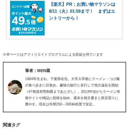
【楽天】PR：お買い物マラソンは
8/11（火）01:59まで！ まずはエ
ントリーから！
※本ページはアフィリエイトプログラムによる収益を得ています
筆者：MEN蔵
1984年生まれ、千葉県在住。大学入学後にラーメン・つけ麺
の食べ歩きに目覚め、趣味の旅行と並行して地方遠征を開始
（47都道府県制覇まであと少し）。2013年頃からラーメン情
報サイトや雑誌に投稿を始め、週末を雑文書きと新店巡りに
費やす。現在は年間250～300杯程度で安定。
関連タグ