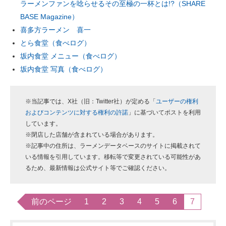
ラーメンファンを唸らせるその至極の一杯とは!?（SHARE
BASE Magazine）
喜多方ラーメン 喜一
とら食堂（食べログ）
坂内食堂 メニュー（食べログ）
坂内食堂 写真（食べログ）
※当記事では、X社（旧：Twitter社）が定める「
ユーザーの権利
およびコンテンツに対する権利の許諾
」に基づいてポストを利用
しています。
※閉店した店舗が含まれている場合があります。
※記事中の住所は、ラーメンデータベースのサイトに掲載されて
いる情報を引用しています。移転等で変更されている可能性があ
るため、最新情報は公式サイト等でご確認ください。
前のページ
1
2
3
4
5
6
7