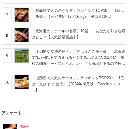
「福島県で人気のうなぎ」ランキングTOP10！ 1位は
7
「魚栄」【2024年5月版／Googleクチコミ調べ】
「北海道のステーキの名店」10選！ あなたが好きな店
8
はどこ？【人気投票実施中】
「圧倒的な立地の良さ」「やはりここが一番」 北海道
9
で“1万円以下で泊まれるビジネスホテル”人気1位に「無
料の朝食サービスがうれしい」「大浴場もあるので疲れ
が取れます！」の声
「山形県で人気のラーメン」ランキングTOP20！ 1位
10
は「えびそば 金行」【2024年10月版／Googleクチコ
ミ】
アンケート
実施中