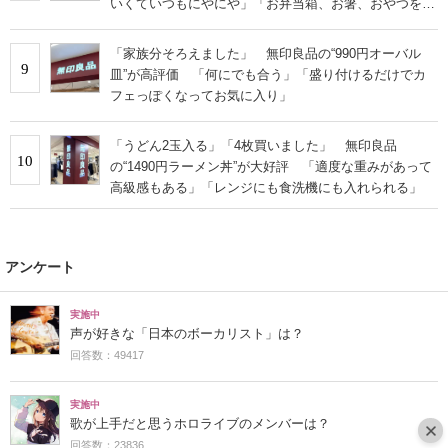
いくていつもにやにや」「お弁当箱、お箸、おやつを入
れるのに十分」
「家族分そろえました」 無印良品の“990円オーバル
9
皿”が高評価 「何にでも合う」「盛り付けるだけでカ
フェっぽくなってお気に入り」
「うどん2玉入る」「4枚買いました」 無印良品
10
の“1490円ラーメン丼”が大好評 「適度な重みがあって
高級感もある」「レンジにも食洗機にも入れられる」
アンケート
実施中
声が好きな「日本のボーカリスト」は？
回答数：49417
実施中
歌が上手だと思うホロライブのメンバーは？
回答数：23836