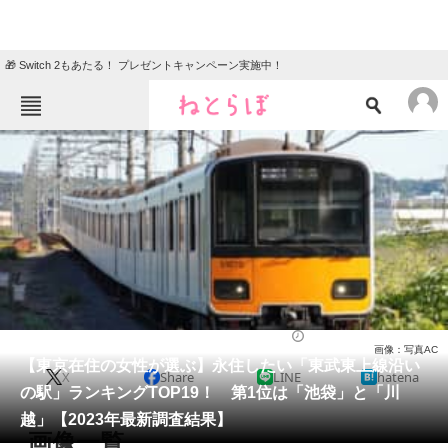
🎁 Switch 2もあたる！ プレゼントキャンペーン実施中！
ねとらぼメニュー
TOP
ニュース
エンタメ
クイズ
グルメ
地域
住まい
教育・育児
動物
リサーチ
ライフ
2023/12/16 16:05（公開）
画像：写真AC
会員記事
【東京在住の女性が選ぶ】永住したい「東武東上線沿い
X
Share
LINE
hatena
の駅」ランキングTOP19！ 第1位は「池袋」と「川
メディア
越」【2023年最新調査結果】
画像一覧
注目記事を集めた総合ページ