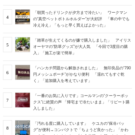
「朝買ったドリンクが夕方まで冷たい」 ワークマン
4
の“真空ペットボトルホルダー”が大好評 「車の中でも
冷え冷え」「もっと早く買えばよかった」
「雑草が生えてくるのが嫌で購入しました」 アイリス
5
オーヤマの“防草グッズ”が大人気 「今回で3度目の購
入」「施工が楽で簡単」
「ハンカチ問題から解放されました」 無印良品の“790
6
円メッシュポーチ”がかなり便利 「濡れてもすぐ乾
く」「追加購入を考えています」
「一番のお気に入りです」コールマンの“クーラーボッ
7
クス”に絶賛の声 「帰宅まで冷たいまま」「リピート購
入しました」
「汚れる度に購入しています」 ケユカの“保冷バッ
8
グ”が便利→コンパクトで「ちょうど良かった」「かわ