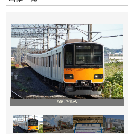
ITの今と未来を見通す
スマホと通信の最新トレンド
進化するPCとデバイスの未来
好きが集まる 比べて選べる
ビジネスと働き方のヒント
AI活用のいまが分かる
企業ITのトレンドを詳説
画像：写真AC
経営リーダーのコミュニティ
マーケ×ITの今がよく分かる
ITエンジニア向け専門サイト