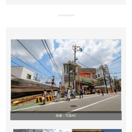
企業向けIT製品の総合サイト
advertisement
IT製品の技術・比較・事例
製造業のIT導入・活用を支援
モノづくり技術者専門サイト
エレクトロニクス専門サイト
電子設計の基本と応用
エネルギーの専門メディア
建設×テクノロジーの最前線
ちょっと気になるネットの話題
画像：写真AC