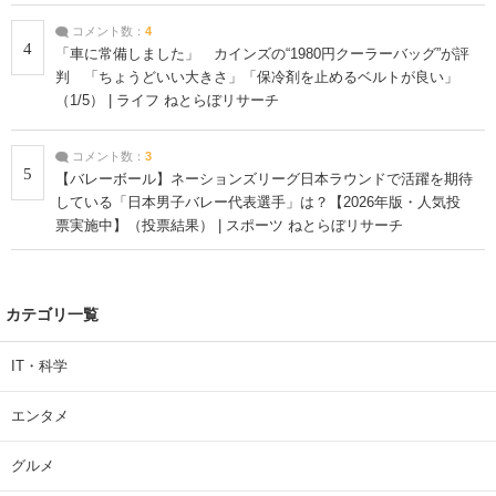
コメント数：
4
4
「車に常備しました」 カインズの“1980円クーラーバッグ”が評
判 「ちょうどいい大きさ」「保冷剤を止めるベルトが良い」
（1/5） | ライフ ねとらぼリサーチ
コメント数：
3
5
【バレーボール】ネーションズリーグ日本ラウンドで活躍を期待
している「日本男子バレー代表選手」は？【2026年版・人気投
票実施中】（投票結果） | スポーツ ねとらぼリサーチ
カテゴリ一覧
IT・科学
エンタメ
グルメ