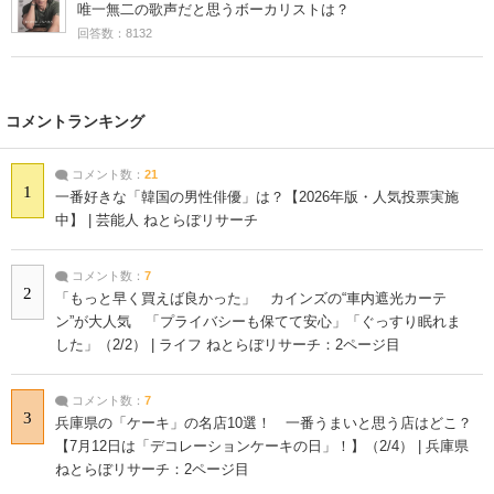
唯一無二の歌声だと思うボーカリストは？
回答数：8132
コメントランキング
コメント数：
21
1
一番好きな「韓国の男性俳優」は？【2026年版・人気投票実施
中】 | 芸能人 ねとらぼリサーチ
コメント数：
7
2
「もっと早く買えば良かった」 カインズの“車内遮光カーテ
ン”が大人気 「プライバシーも保てて安心」「ぐっすり眠れま
した」（2/2） | ライフ ねとらぼリサーチ：2ページ目
コメント数：
7
3
兵庫県の「ケーキ」の名店10選！ 一番うまいと思う店はどこ？
【7月12日は「デコレーションケーキの日」！】（2/4） | 兵庫県
ねとらぼリサーチ：2ページ目