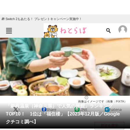
🎁 Switch 2もあたる！ プレゼントキャンペーン実施中！
ねとらぼメニュー
TOP
ニュース
エンタメ
クイズ
グルメ
地域
住まい
教育・育児
動物
リサーチ
神奈川県
2023/12/17 11:10（公開）
画像はイメージです（画像：PIXTA）
会員記事
「箱根温泉（神奈川県）で人気の旅館」ランキング
X
Share
LINE
hatena
TOP10！ 1位は「福住楼」【2023年12月版／Google
メディア
クチコミ調べ】
目次を表示
注目記事を集めた総合ページ