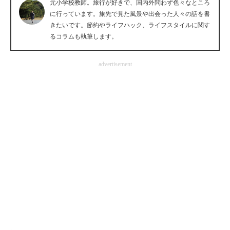
元小学校教師。旅行が好きで、国内外問わず色々なところ
企業向けIT製品の総合サイト
に行っています。旅先で見た風景や出会った人々の話を書
きたいです。節約やライフハック、ライフスタイルに関す
IT製品の技術・比較・事例
るコラムも執筆します。
製造業のIT導入・活用を支援
advertisement
モノづくり技術者専門サイト
エレクトロニクス専門サイト
電子設計の基本と応用
エネルギーの専門メディア
建設×テクノロジーの最前線
ちょっと気になるネットの話題