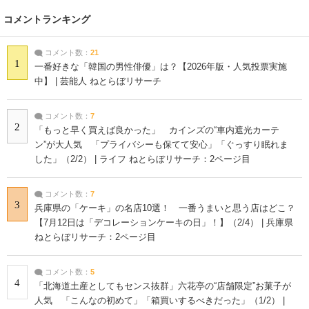
コメントランキング
コメント数：
21
1
一番好きな「韓国の男性俳優」は？【2026年版・人気投票実施
中】 | 芸能人 ねとらぼリサーチ
コメント数：
7
2
「もっと早く買えば良かった」 カインズの“車内遮光カーテ
ン”が大人気 「プライバシーも保てて安心」「ぐっすり眠れま
した」（2/2） | ライフ ねとらぼリサーチ：2ページ目
コメント数：
7
3
兵庫県の「ケーキ」の名店10選！ 一番うまいと思う店はどこ？
【7月12日は「デコレーションケーキの日」！】（2/4） | 兵庫県
ねとらぼリサーチ：2ページ目
コメント数：
5
4
「北海道土産としてもセンス抜群」六花亭の“店舗限定”お菓子が
人気 「こんなの初めて」「箱買いするべきだった」（1/2） |