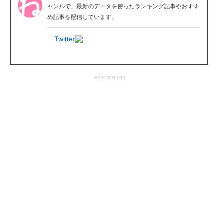
ャンルで、最新のデータを使ったランキング記事やおすす
企業向けIT製品の総合サイト
め記事を配信しています。
IT製品の技術・比較・事例
Twitter
製造業のIT導入・活用を支援
モノづくり技術者専門サイト
advertisement
エレクトロニクス専門サイト
電子設計の基本と応用
エネルギーの専門メディア
建設×テクノロジーの最前線
ちょっと気になるネットの話題