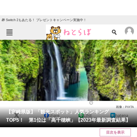
🎁 Switch 2もあたる！ プレゼントキャンペーン実施中！
ねとらぼメニュー
TOP
ニュース
エンタメ
クイズ
グルメ
地域
住まい
教育・育児
動物
リサーチ
宮崎県
2023/12/17 16:30（公開）
画像：PIXTA
会員記事
【宮崎県版】「観光スポット」人気ランキング
X
Share
LINE
hatena
TOP5！ 第1位は「高千穂峡」【2023年最新調査結果】
メディア
目次を表示
注目記事を集めた総合ページ