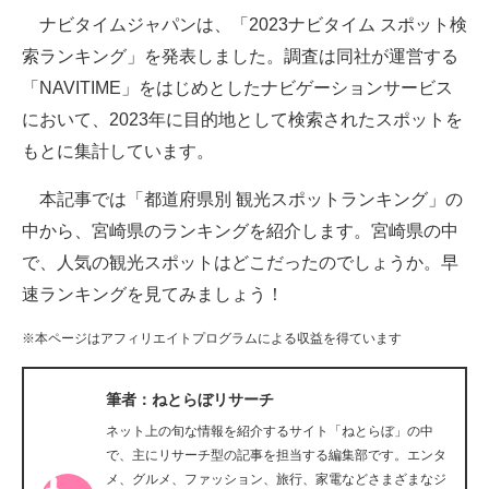
ナビタイムジャパンは、「2023ナビタイム スポット検
ITの今と未来を見通す
索ランキング」を発表しました。調査は同社が運営する
「NAVITIME」をはじめとしたナビゲーションサービス
スマホと通信の最新トレンド
において、2023年に目的地として検索されたスポットを
進化するPCとデバイスの未来
もとに集計しています。
好きが集まる 比べて選べる
本記事では「都道府県別 観光スポットランキング」の
中から、宮崎県のランキングを紹介します。宮崎県の中
ビジネスと働き方のヒント
で、人気の観光スポットはどこだったのでしょうか。早
AI活用のいまが分かる
速ランキングを見てみましょう！
企業ITのトレンドを詳説
※本ページはアフィリエイトプログラムによる収益を得ています
経営リーダーのコミュニティ
筆者：ねとらぼリサーチ
マーケ×ITの今がよく分かる
ネット上の旬な情報を紹介するサイト「ねとらぼ」の中
で、主にリサーチ型の記事を担当する編集部です。エンタ
ITエンジニア向け専門サイト
メ、グルメ、ファッション、旅行、家電などさまざまなジ