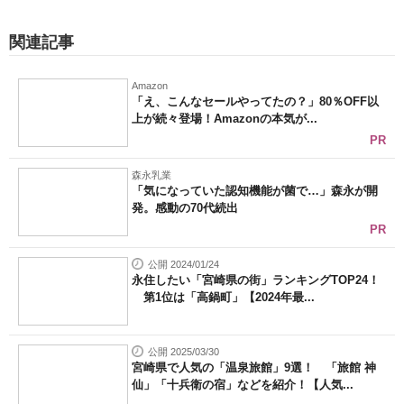
関連記事
Amazon
「え、こんなセールやってたの？」80％OFF以
上が続々登場！Amazonの本気が...
PR
森永乳業
「気になっていた認知機能が菌で…」森永が開
発。感動の70代続出
PR
公開 2024/01/24
永住したい「宮崎県の街」ランキングTOP24！
第1位は「高鍋町」【2024年最...
公開 2025/03/30
宮崎県で人気の「温泉旅館」9選！ 「旅館 神
仙」「十兵衛の宿」などを紹介！【人気...