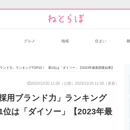
グルメ
地域
住まい
と未来を見通す
スマホと通信の最新トレンド
進化するPCとデ
ランド力」ランキングTOP10！ 第1位は「ダイソー」【2023年最新調査結果】
のいまが分かる
企業ITのトレンドを詳説
経営リーダーの
2023/12/20 11:00（公開）
2023/12/20 11:00（更新）
採用ブランド力」ランキング
T製品の総合サイト
IT製品の技術・比較・事例
製造業のIT導入
第1位は「ダイソー」【2023年最