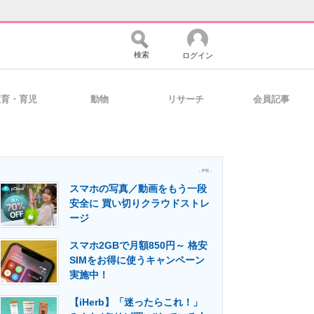
検索
ログイン
教育・育児
動物
リサーチ
会員記事
バイスの未来
好きが集まる 比べて選べる
- PR -
スマホの写真／動画をもう一段
コミュニティ
マーケ×ITの今がよく分かる
安全に 買い切りクラウドストレ
ージ
スマホ2GBで月額850円～ 格安
・活用を支援
SIMをお得に使うキャンペーン
実施中！
【iHerb】「迷ったらこれ！」