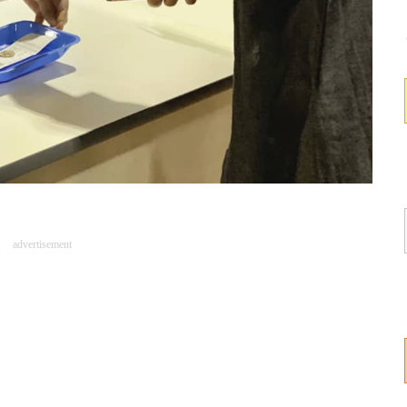
advertisement