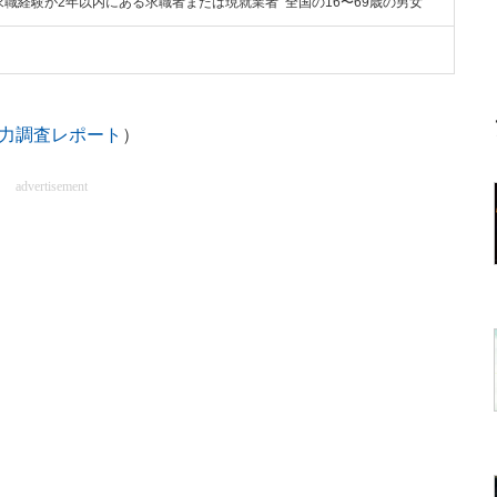
職経験が2年以内にある求職者または現就業者 全国の16〜69歳の男女
ド力調査レポート
）
advertisement