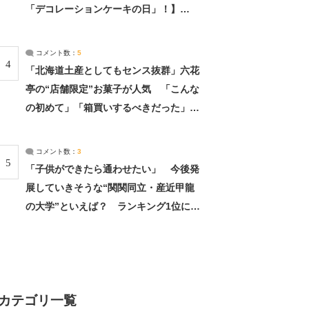
「デコレーションケーキの日」！】
（2/4） | 兵庫県 ねとらぼリサーチ：2ペ
ージ目
コメント数：
5
4
「北海道土産としてもセンス抜群」六花
亭の“店舗限定”お菓子が人気 「こんな
の初めて」「箱買いするべきだった」
（1/2） | 北海道 ねとらぼリサーチ
コメント数：
3
5
「子供ができたら通わせたい」 今後発
展していきそうな“関関同立・産近甲龍
の大学”といえば？ ランキング1位に学
生の声「学問の街のように多様に学べ
る」「就職や進学の実績も高い」 | 大学
ねとらぼリサーチ
カテゴリ一覧