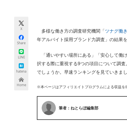
モノづくり技術者専門サイト
エレクトロ
X
多様な働き方の調査研究機関「
ツナグ働
ちょっと気になるネットの話題
年アルバイト採用ブランド力調査」の結果
Share
「通いやすい場所にある」「安心して働け
LINE
択する際に重視する9つの項目について調査
hatena
でしょうか。早速ランキングを見ていきま
Home
※本ページはアフィリエイトプログラムによる収益を
筆者：ねとらぼ編集部