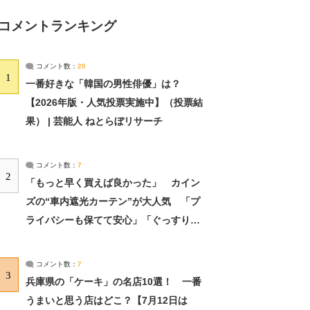
コメントランキング
コメント数：
20
1
一番好きな「韓国の男性俳優」は？
【2026年版・人気投票実施中】（投票結
果） | 芸能人 ねとらぼリサーチ
コメント数：
7
2
「もっと早く買えば良かった」 カイン
ズの“車内遮光カーテン”が大人気 「プ
ライバシーも保てて安心」「ぐっすり眠
れました」（2/2） | ライフ ねとらぼリ
サーチ：2ページ目
コメント数：
7
3
兵庫県の「ケーキ」の名店10選！ 一番
うまいと思う店はどこ？【7月12日は