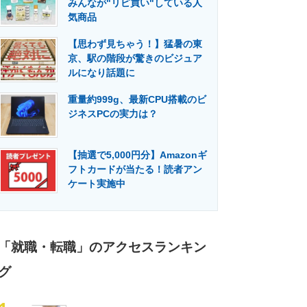
みんなが"リピ買い"している人
門メディア
建設×テクノロジーの最前線
気商品
【思わず見ちゃう！】猛暑の東
京、駅の階段が驚きのビジュア
ルになり話題に
重量約999g、最新CPU搭載のビ
ジネスPCの実力は？
【抽選で5,000円分】Amazonギ
フトカードが当たる！読者アン
ケート実施中
「就職・転職」のアクセスランキン
グ