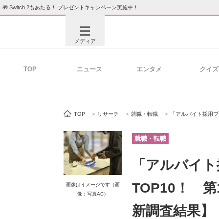
🎁 Switch 2もあたる！ プレゼントキャンペーン実施中！
メディア
TOP
ニュース
エンタメ
クイズ
注目記事を集めた総合ページ
ITの今
TOP
>
リサーチ
>
就職・転職
>
「アルバイト採用ブ
ビジネスと働き方のヒント
AI活用
就職・転職
「アルバイト
ITエンジニア向け専門サイト
企業向けI
TOP10！ 
画像はイメージです（画
像：写真AC）
新調査結果】