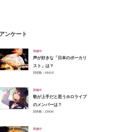
公務員」【2024年最新調査結
果】
アンケート
実施中
声が好きな「日本のボーカリ
スト」は？
回答数：49410
実施中
歌が上手だと思うホロライブ
のメンバーは？
回答数：23836
実施中