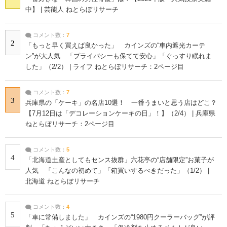
中】 | 芸能人 ねとらぼリサーチ
コメント数：
7
2
「もっと早く買えば良かった」 カインズの“車内遮光カーテ
ン”が大人気 「プライバシーも保てて安心」「ぐっすり眠れま
した」（2/2） | ライフ ねとらぼリサーチ：2ページ目
コメント数：
7
3
兵庫県の「ケーキ」の名店10選！ 一番うまいと思う店はどこ？
【7月12日は「デコレーションケーキの日」！】（2/4） | 兵庫県
ねとらぼリサーチ：2ページ目
コメント数：
5
4
「北海道土産としてもセンス抜群」六花亭の“店舗限定”お菓子が
人気 「こんなの初めて」「箱買いするべきだった」（1/2） |
北海道 ねとらぼリサーチ
コメント数：
4
5
「車に常備しました」 カインズの“1980円クーラーバッグ”が評