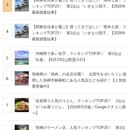
【関東在住者が選ぶ】買ってきてほしい「熊本土産」ラ
3
ンキングTOP23！ 第1位は「いきなり団子」【2026年
最新調査結果】
【関東在住者が選ぶ】買ってきてほしい「熊本土産」ラ
4
ンキングTOP23！ 第1位は「いきなり団子」【2026年
最新調査結果】
「沖縄県で多い名字」ランキングTOP30！ 第1位は
5
「比嘉」【6月23日は慰霊の日】
長崎県の「焼肉」の名店10選！ 太田牛をぜいたくに使
6
用した長崎市銅座町にある人気店などを紹介！【人気投
票実施中】
「佐賀県で人気のうどん」ランキングTOP20！ 1位は
7
「かつみ屋うどん」【2024年5月版／Googleクチコミ調
べ】
「長崎のラーメン店」人気ランキングTOP20！ 第1位