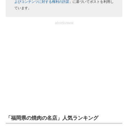
よびコンテンツに対する権利の許諾
」に基づいてポストを利用し
企業向けIT製品の総合サイト
ています。
IT製品の技術・比較・事例
advertisement
製造業のIT導入・活用を支援
モノづくり技術者専門サイト
エレクトロニクス専門サイト
電子設計の基本と応用
エネルギーの専門メディア
建設×テクノロジーの最前線
ちょっと気になるネットの話題
「福岡県の焼肉の名店」人気ランキング