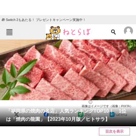
🎁 Switch 2もあたる！ プレゼントキャンペーン実施中！
ねとらぼメニュー
TOP
ニュース
エンタメ
クイズ
グルメ
地域
住まい
教育・育児
動物
リサーチ
福岡県
2023/12/21 22:30（公開）
画像はイメージです（画像：PIXTA）
会員記事
「福岡県の焼肉の名店」人気ランキングTOP10！ 1位
X
Share
LINE
hatena
は「焼肉の龍園」【2023年10月版／ヒトサラ】
メディア
目次を表示
注目記事を集めた総合ページ