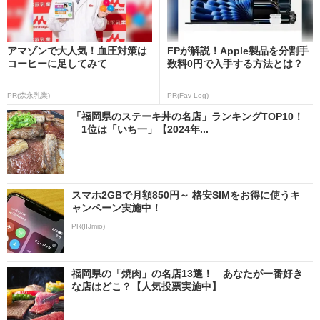
アマゾンで大人気！血圧対策は
FPが解説！Apple製品を分割手
コーヒーに足してみて
数料0円で入手する方法とは？
PR(森永乳業)
PR(Fav-Log)
「福岡県のステーキ丼の名店」ランキングTOP10！
1位は「いち一」【2024年...
スマホ2GBで月額850円～ 格安SIMをお得に使うキ
ャンペーン実施中！
PR(IIJmio)
福岡県の「焼肉」の名店13選！ あなたが一番好き
な店はどこ？【人気投票実施中】