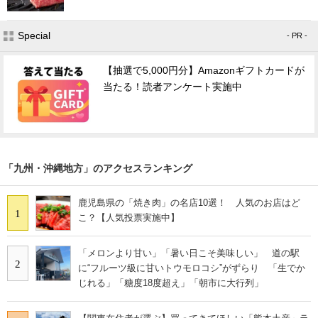
Special
- PR -
【抽選で5,000円分】Amazonギフトカードが
当たる！読者アンケート実施中
「九州・沖縄地方」のアクセスランキング
鹿児島県の「焼き肉」の名店10選！ 人気のお店はど
1
こ？【人気投票実施中】
「メロンより甘い」「暑い日こそ美味しい」 道の駅
2
に“フルーツ級に甘いトウモロコシ”がずらり 「生でか
じれる」「糖度18度超え」「朝市に大行列」