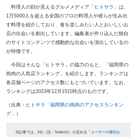
料理人の顔が見えるグルメメディア
「ヒトサラ」
は、
ITの今と未来を見通す
1万5000人を超える全国のプロの料理人や彼らが生み出
す料理を紹介しており、食を楽しみたい人とおいしいお
スマホと通信の最新トレンド
店の出会いを創出しています。編集者が作り込んだ独自
進化するPCとデバイスの未来
のサイトコンテンツで感動的な出会いを演出しているの
が特徴です。
好きが集まる 比べて選べる
今回はそんな「ヒトサラ」の協力のもと、「福岡県の
ビジネスと働き方のヒント
焼肉の人気店ランキング」を紹介します。ランキングは
AI活用のいまが分かる
各店舗ページのアクセス数にもとづいています。なお、
ランキングは2023年12月15日時点のものです。
企業ITのトレンドを詳説
（出典：
ヒトサラ「福岡県の焼肉のアクセスランキン
経営リーダーのコミュニティ
グ」
）
マーケ×ITの今がよく分かる
ITエンジニア向け専門サイト
当記事では、X社（旧：Twitter社）が定める「
ユーザーの権利お