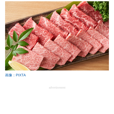
画像：PIXTA
advertisement