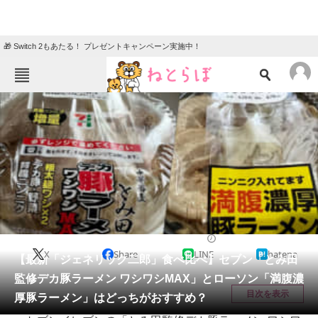
🎁 Switch 2もあたる！ プレゼントキャンペーン実施中！
ねとらぼメニュー
TOP
ニュース
エンタメ
クイズ
グルメ
地域
住まい
教育・育児
動物
リサーチ
ラーメン
2023/12/26 20:10（公開）
X
Share
LINE
hatena
会員記事
【最新「ジェネリック二郎」食べ比べ】セブン「とみ田
監修デカ豚ラーメン ワシワシMAX」とローソン「満腹濃
メディア
目次を表示
厚豚ラーメン」はどっちがおすすめ？
注目記事を集めた総合ページ