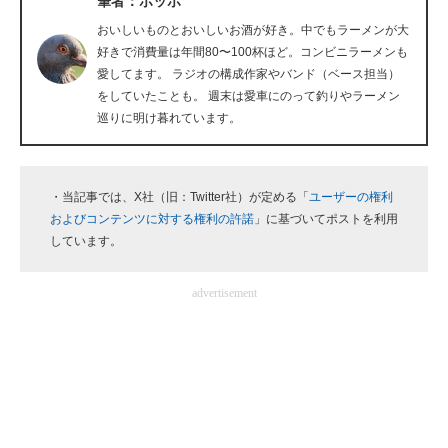
筆者：ポッポ
企業向けIT製品の総合サイト
おいしいものとおいしいお酒が好き。中でもラーメンが大
好きで消費量は年間80〜100杯ほど。コンビニラーメンも
IT製品の技術・比較・事例
愛してます。 ラジオの構成作家やバンド（ベース担当）
をしていたことも。 週末は愛車にのって釣りやラーメン
製造業のIT導入・活用を支援
巡りに明け暮れています。
モノづくり技術者専門サイト
エレクトロニクス専門サイト
・当記事では、X社（旧：Twitter社）が定める「
ユーザーの権利
およびコンテンツに対する権利の許諾
」に基づいてポストを利用
電子設計の基本と応用
しています。
エネルギーの専門メディア
advertisement
建設×テクノロジーの最前線
ちょっと気になるネットの話題