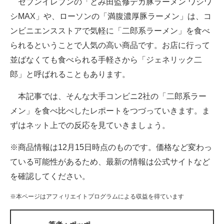
セブンイレブンの「とみ田監修デカ豚ラーメン ワシワ
シMAX」や、ローソンの「満腹濃厚豚ラーメン」は、コ
ITの今と未来を見通す
ンビニエンスストアで気軽に「二郎系ラーメン」を食べ
スマホと通信の最新トレンド
られるということで人気の高い商品です。お店に行って
並ばなくても食べられる手軽さから「ジェネリック二
進化するPCとデバイスの未来
郎」と呼ばれることもあります。
好きが集まる 比べて選べる
本記事では、そんな大手コンビニ2社の「二郎系ラー
ビジネスと働き方のヒント
メン」を食べ比べしたレポートをつづっていきます。ま
ずはネット上での反応を見ていきましょう。
AI活用のいまが分かる
※商品情報は12月15日時点のものです。価格など変わっ
企業ITのトレンドを詳説
ている可能性があるため、最新の情報は公式サイトなど
経営リーダーのコミュニティ
を確認してください。
マーケ×ITの今がよく分かる
※本ページはアフィリエイトプログラムによる収益を得ています
ITエンジニア向け専門サイト