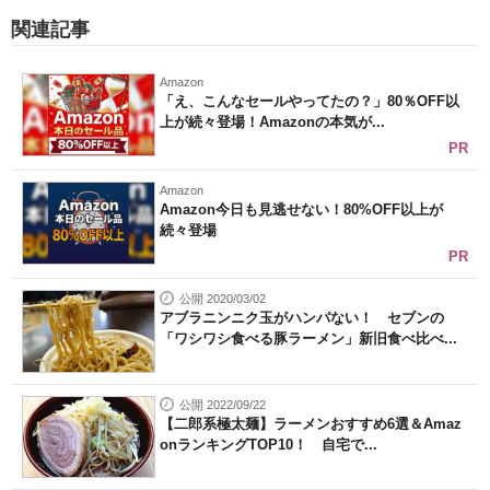
関連記事
Amazon
「え、こんなセールやってたの？」80％OFF以
上が続々登場！Amazonの本気が...
PR
Amazon
Amazon今日も見逃せない！80%OFF以上が
続々登場
PR
公開 2020/03/02
アブラニンニク玉がハンパない！ セブンの
「ワシワシ食べる豚ラーメン」新旧食べ比べ...
公開 2022/09/22
【二郎系極太麺】ラーメンおすすめ6選＆Amaz
onランキングTOP10！ 自宅で...