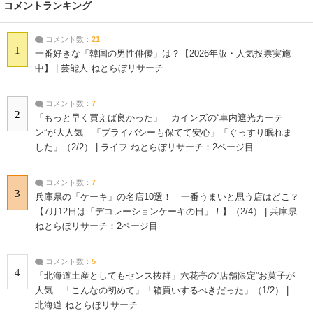
コメントランキング
コメント数：
21
1
一番好きな「韓国の男性俳優」は？【2026年版・人気投票実施
中】 | 芸能人 ねとらぼリサーチ
コメント数：
7
2
「もっと早く買えば良かった」 カインズの“車内遮光カーテ
ン”が大人気 「プライバシーも保てて安心」「ぐっすり眠れま
した」（2/2） | ライフ ねとらぼリサーチ：2ページ目
コメント数：
7
3
兵庫県の「ケーキ」の名店10選！ 一番うまいと思う店はどこ？
【7月12日は「デコレーションケーキの日」！】（2/4） | 兵庫県
ねとらぼリサーチ：2ページ目
コメント数：
5
4
「北海道土産としてもセンス抜群」六花亭の“店舗限定”お菓子が
人気 「こんなの初めて」「箱買いするべきだった」（1/2） |
北海道 ねとらぼリサーチ