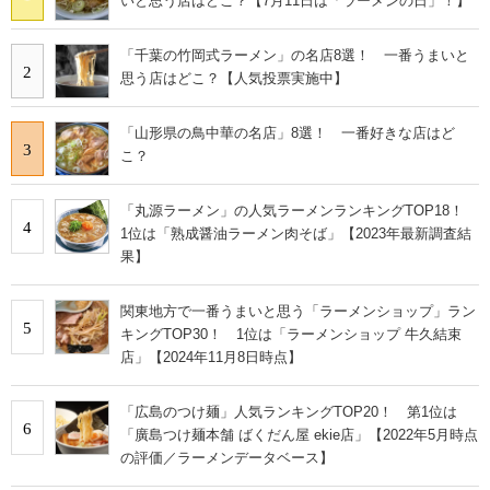
いと思う店はどこ？【7月11日は「ラーメンの日」！】
「千葉の竹岡式ラーメン」の名店8選！ 一番うまいと
2
思う店はどこ？【人気投票実施中】
「山形県の鳥中華の名店」8選！ 一番好きな店はど
3
こ？
「丸源ラーメン」の人気ラーメンランキングTOP18！
4
1位は「熟成醤油ラーメン肉そば」【2023年最新調査結
果】
関東地方で一番うまいと思う「ラーメンショップ」ラン
5
キングTOP30！ 1位は「ラーメンショップ 牛久結束
店」【2024年11月8日時点】
「広島のつけ麺」人気ランキングTOP20！ 第1位は
6
「廣島つけ麺本舗 ばくだん屋 ekie店」【2022年5月時点
の評価／ラーメンデータベース】