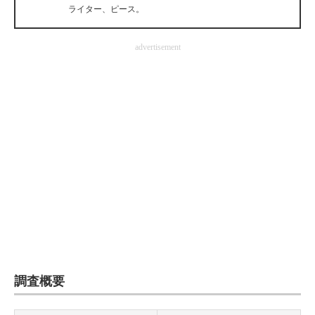
ライター、ピース。
企業向けIT製品の総合サイト
IT製品の技術・比較・事例
advertisement
製造業のIT導入・活用を支援
モノづくり技術者専門サイト
エレクトロニクス専門サイト
電子設計の基本と応用
エネルギーの専門メディア
建設×テクノロジーの最前線
ちょっと気になるネットの話題
調査概要