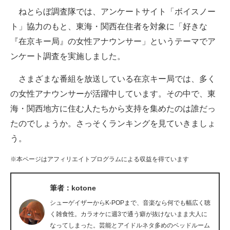
ねとらぼ調査隊では、アンケートサイト「ボイスノー
ITの今と未来を見通す
ト」協力のもと、東海・関西在住者を対象に「好きな
『在京キー局』の女性アナウンサー」というテーマでア
スマホと通信の最新トレンド
ンケート調査を実施しました。
進化するPCとデバイスの未来
さまざまな番組を放送している在京キー局では、多く
好きが集まる 比べて選べる
の女性アナウンサーが活躍中しています。その中で、東
海・関西地方に住む人たちから支持を集めたのは誰だっ
ビジネスと働き方のヒント
たのでしょうか。さっそくランキングを見ていきましょ
AI活用のいまが分かる
う。
企業ITのトレンドを詳説
※本ページはアフィリエイトプログラムによる収益を得ています
経営リーダーのコミュニティ
筆者：kotone
マーケ×ITの今がよく分かる
シューゲイザーからK-POPまで、音楽なら何でも幅広く聴
く雑食性。カラオケに週3で通う癖が抜けないまま大人に
ITエンジニア向け専門サイト
なってしまった。芸能とアイドルネタ多めのベッドルーム