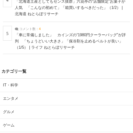
「北海道土産としてもセンス抜群」六花亭の“店舗限定”お菓子が
人気 「こんなの初めて」「箱買いするべきだった」（1/2） |
北海道 ねとらぼリサーチ
コメント数：
4
5
「車に常備しました」 カインズの“1980円クーラーバッグ”が評
判 「ちょうどいい大きさ」「保冷剤を止めるベルトが良い」
（1/5） | ライフ ねとらぼリサーチ
カテゴリ一覧
IT・科学
エンタメ
グルメ
ゲーム