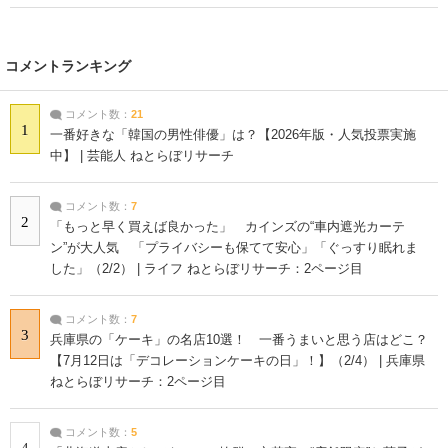
コメントランキング
コメント数：
21
1
一番好きな「韓国の男性俳優」は？【2026年版・人気投票実施
中】 | 芸能人 ねとらぼリサーチ
コメント数：
7
2
「もっと早く買えば良かった」 カインズの“車内遮光カーテ
ン”が大人気 「プライバシーも保てて安心」「ぐっすり眠れま
した」（2/2） | ライフ ねとらぼリサーチ：2ページ目
コメント数：
7
3
兵庫県の「ケーキ」の名店10選！ 一番うまいと思う店はどこ？
【7月12日は「デコレーションケーキの日」！】（2/4） | 兵庫県
ねとらぼリサーチ：2ページ目
コメント数：
5
4