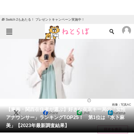
🎁 Switch 2もあたる！ プレゼントキャンペーン実施中！
ねとらぼメニュー
TOP
ニュース
エンタメ
クイズ
グルメ
地域
住まい
教育・育児
動物
リサーチ
アナウンサー
2024/01/06 20:30（公開）
画像：写真AC
会員記事
【東海・関西在住者が選ぶ】好きな在京キー局の「女性
X
Share
LINE
hatena
アナウンサー」ランキングTOP25！ 第1位は「水卜麻
メディア
美」【2023年最新調査結果】
目次を表示
注目記事を集めた総合ページ