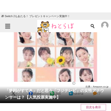
🎁 Switch 2もあたる！ プレゼントキャンペーン実施中！
ねとらぼメニュー
TOP
ニュース
エンタメ
クイズ
グルメ
地域
住まい
教育・育児
動物
リサーチ
アナウンサー
2024/01/05 12:25（公開）
出典：Amazon.co.jp
会員記事
「笑顔がすてき」だと思う「フジテレビ」の女性アナウ
X
Share
LINE
hatena
17
ンサーは？【人気投票実施中】
メディア
目次を表示
注目記事を集めた総合ページ