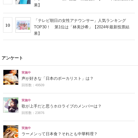
果】
「テレビ朝日の女性アナウンサー」人気ランキング
10
TOP30！ 第1位は「林美沙希」【2024年最新投票結
果】
アンケート
実施中
声が好きな「日本のボーカリスト」は？
回答数：49509
実施中
歌が上手だと思うホロライブのメンバーは？
回答数：23876
実施中
ラーメンって日本食？それとも中華料理？