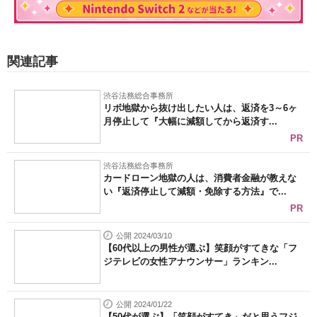
関連記事
渋谷法務総合事務所
リボ地獄から抜け出したい人は、返済を3～6ヶ
月停止して『大幅に減額してから返済す...
PR
渋谷法務総合事務所
カードローン地獄の人は、消費者金融が教えな
い『返済停止して減額・免除する方法』で...
PR
公開 2024/03/10
【60代以上の男性が選ぶ】笑顔がすてきな「フ
ジテレビの女性アナウンサー」ランキン...
公開 2024/01/22
【50代が選ぶ】「笑顔がすてき」だと思うフジ