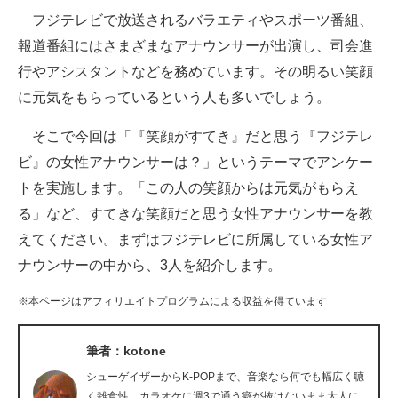
フジテレビで放送されるバラエティやスポーツ番組、
ITの今と未来を見通す
報道番組にはさまざまなアナウンサーが出演し、司会進
行やアシスタントなどを務めています。その明るい笑顔
スマホと通信の最新トレンド
に元気をもらっているという人も多いでしょう。
進化するPCとデバイスの未来
そこで今回は「『笑顔がすてき』だと思う『フジテレ
好きが集まる 比べて選べる
ビ』の女性アナウンサーは？」というテーマでアンケー
トを実施します。「この人の笑顔からは元気がもらえ
ビジネスと働き方のヒント
る」など、すてきな笑顔だと思う女性アナウンサーを教
AI活用のいまが分かる
えてください。まずはフジテレビに所属している女性ア
ナウンサーの中から、3人を紹介します。
企業ITのトレンドを詳説
※本ページはアフィリエイトプログラムによる収益を得ています
経営リーダーのコミュニティ
マーケ×ITの今がよく分かる
筆者：kotone
シューゲイザーからK-POPまで、音楽なら何でも幅広く聴
ITエンジニア向け専門サイト
く雑食性。カラオケに週3で通う癖が抜けないまま大人に