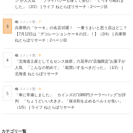
ン”が大人気 「プライバシーも保てて安心」「ぐっすり眠れま
した」（2/2） | ライフ ねとらぼリサーチ：2ページ目
コメント数：
7
3
兵庫県の「ケーキ」の名店10選！ 一番うまいと思う店はどこ？
【7月12日は「デコレーションケーキの日」！】（2/4） | 兵庫県
ねとらぼリサーチ：2ページ目
コメント数：
5
4
「北海道土産としてもセンス抜群」六花亭の“店舗限定”お菓子が
人気 「こんなの初めて」「箱買いするべきだった」（1/2） |
北海道 ねとらぼリサーチ
コメント数：
4
5
「車に常備しました」 カインズの“1980円クーラーバッグ”が評
判 「ちょうどいい大きさ」「保冷剤を止めるベルトが良い」
（1/5） | ライフ ねとらぼリサーチ
カテゴリ一覧