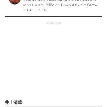
なってしまった。芸能とアイドルネタ多めのベッドルーム
企業向けIT製品の総合サイト
ライター、ピース。
IT製品の技術・比較・事例
advertisement
製造業のIT導入・活用を支援
モノづくり技術者専門サイト
エレクトロニクス専門サイト
電子設計の基本と応用
エネルギーの専門メディア
建設×テクノロジーの最前線
ちょっと気になるネットの話題
井上清華