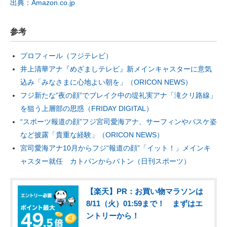
出典：Amazon.co.jp
参考
プロフィール（フジテレビ）
井上清華アナ『めざましテレビ』新メインキャスターに意気
込み「みなさまに心地よい朝を」（ORICON NEWS）
フジ新たな”夜の顔”でブレイク中の堤礼実アナ「滝クリ路線」
を狙う上層部の思惑（FRIDAY DIGITAL）
“スポーツ報道の顔”フジ宮司愛海アナ、サーフィンやバスケ姿
など披露「貴重な経験」（ORICON NEWS）
宮司愛海アナ10月からフジ“報道の顔”「イット！」メインキ
ャスター就任 カトパンからバトン（日刊スポーツ）
【楽天】PR：お買い物マラソンは
8/11（火）01:59まで！ まずはエ
ントリーから！