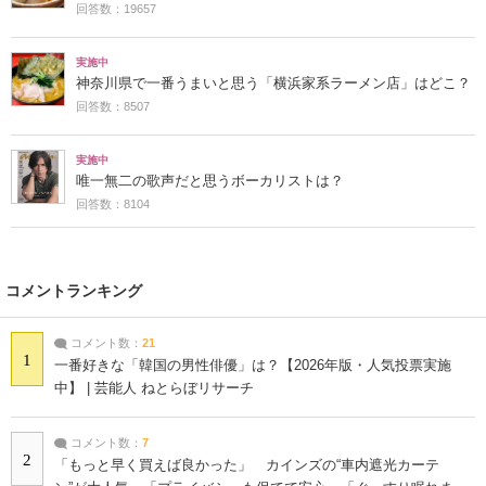
回答数：19657
実施中
神奈川県で一番うまいと思う「横浜家系ラーメン店」はどこ？
回答数：8507
実施中
唯一無二の歌声だと思うボーカリストは？
回答数：8104
コメントランキング
コメント数：
21
1
一番好きな「韓国の男性俳優」は？【2026年版・人気投票実施
中】 | 芸能人 ねとらぼリサーチ
コメント数：
7
2
「もっと早く買えば良かった」 カインズの“車内遮光カーテ