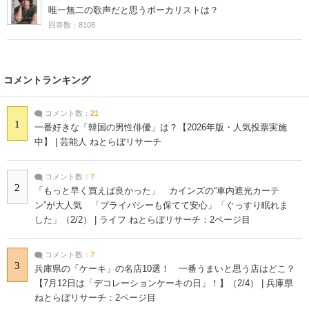
唯一無二の歌声だと思うボーカリストは？
回答数：8108
コメントランキング
コメント数：
21
1
一番好きな「韓国の男性俳優」は？【2026年版・人気投票実施
中】 | 芸能人 ねとらぼリサーチ
コメント数：
7
2
「もっと早く買えば良かった」 カインズの“車内遮光カーテ
ン”が大人気 「プライバシーも保てて安心」「ぐっすり眠れま
した」（2/2） | ライフ ねとらぼリサーチ：2ページ目
コメント数：
7
3
兵庫県の「ケーキ」の名店10選！ 一番うまいと思う店はどこ？
【7月12日は「デコレーションケーキの日」！】（2/4） | 兵庫県
ねとらぼリサーチ：2ページ目