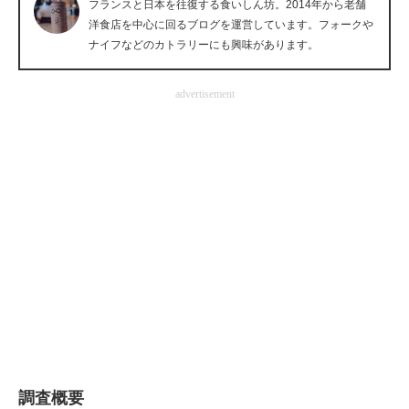
フランスと日本を往復する食いしん坊。2014年から老舗
企業向けIT製品の総合サイト
洋食店を中心に回るブログを運営しています。フォークや
ナイフなどのカトラリーにも興味があります。
IT製品の技術・比較・事例
advertisement
製造業のIT導入・活用を支援
モノづくり技術者専門サイト
エレクトロニクス専門サイト
電子設計の基本と応用
エネルギーの専門メディア
建設×テクノロジーの最前線
ちょっと気になるネットの話題
調査概要