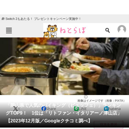
🎁 Switch 2もあたる！ プレゼントキャンペーン実施中！
ねとらぼメニュー
TOP
ニュース
エンタメ
クイズ
グルメ
地域
住まい
教育・育児
動物
リサーチ
岡山県
2023/12/19 13:05（公開）
画像はイメージです（画像：PIXTA）
会員記事
「岡山県で人気のバイキング（ビュッフェ）」ランキン
X
Share
LINE
hatena
グTOP9！ 1位は「リトファン・イタリアーノ津山店」
メディア
【2023年12月版／Googleクチコミ調べ】
目次を表示
注目記事を集めた総合ページ