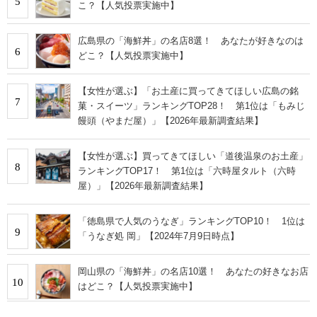
5
こ？【人気投票実施中】
広島県の「海鮮丼」の名店8選！ あなたが好きなのは
6
どこ？【人気投票実施中】
【女性が選ぶ】「お土産に買ってきてほしい広島の銘
7
菓・スイーツ」ランキングTOP28！ 第1位は「もみじ
饅頭（やまだ屋）」【2026年最新調査結果】
【女性が選ぶ】買ってきてほしい「道後温泉のお土産」
8
ランキングTOP17！ 第1位は「六時屋タルト（六時
屋）」【2026年最新調査結果】
「徳島県で人気のうなぎ」ランキングTOP10！ 1位は
9
「うなぎ処 岡」【2024年7月9日時点】
岡山県の「海鮮丼」の名店10選！ あなたの好きなお店
10
はどこ？【人気投票実施中】