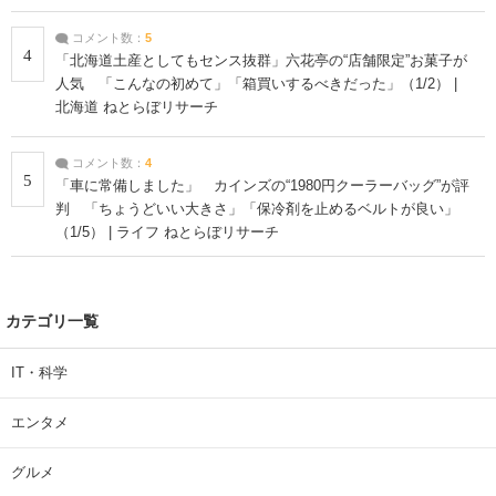
コメント数：
5
4
「北海道土産としてもセンス抜群」六花亭の“店舗限定”お菓子が
人気 「こんなの初めて」「箱買いするべきだった」（1/2） |
北海道 ねとらぼリサーチ
コメント数：
4
5
「車に常備しました」 カインズの“1980円クーラーバッグ”が評
判 「ちょうどいい大きさ」「保冷剤を止めるベルトが良い」
（1/5） | ライフ ねとらぼリサーチ
カテゴリ一覧
IT・科学
エンタメ
グルメ