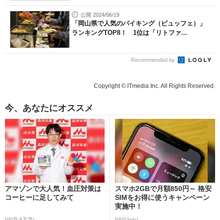
公開 2024/06/19
「岡山県で人気のバイキング（ビュッフェ）」
ランキングTOP8！ 1位は「リトファ...
Recommended by
Copyright © ITmedia Inc. All Rights Reserved.
今、あなたにオススメ
アマゾンで大人気！血圧対策は
スマホ2GBで月額850円～ 格安
コーヒーに足してみて
SIMをお得に使うキャンペーン
実施中！
PR(森永乳業)
PR(IIJmio)