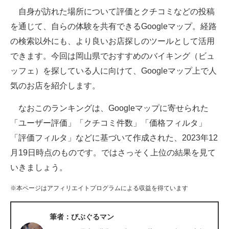
自身が訪れた場所について評価とクチコミなどの投稿
ITの今と未来を見通す
を通じて、自らの体験を共有できるGoogleマップ。経路
の検索以外にも、より良いお店探しのツールとして活用
スマホと通信の最新トレンド
できます。今回は岡山県でおすすめのバイキング（ビュ
進化するPCとデバイスの未来
ッフェ）を探している人に向けて、Googleマップ上で人
気のお店を紹介します。
好きが集まる 比べて選べる
なおこのランキングは、Googleマップに寄せられた
ビジネスと働き方のヒント
「ユーザー評価」「クチコミ件数」「価格フィルタ」
AI活用のいまが分かる
「評価フィルタ」などに基づいて作成された、2023年12
月19日時点のものです。ではさっそく上位の結果を見て
企業ITのトレンドを詳説
いきましょう。
経営リーダーのコミュニティ
※本ページはアフィリエイトプログラムによる収益を得ています
マーケ×ITの今がよく分かる
筆者：びぶぐるマン
ITエンジニア向け専門サイト