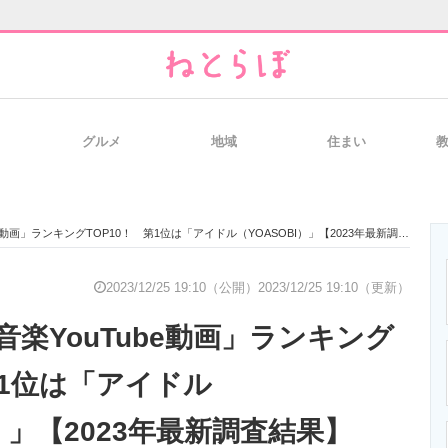
グルメ
地域
住まい
と未来を見通す
スマホと通信の最新トレンド
進化するPCとデ
動画」ランキングTOP10！ 第1位は「アイドル（YOASOBI）」【2023年最新調査結果】
のいまが分かる
企業ITのトレンドを詳説
経営リーダーの
2023/12/25 19:10（公開）
2023/12/25 19:10（更新）
楽YouTube動画」ランキング
T製品の総合サイト
IT製品の技術・比較・事例
製造業のIT導入
第1位は「アイドル
I）」【2023年最新調査結果】