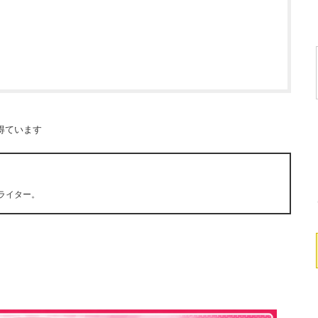
得ています
ライター。