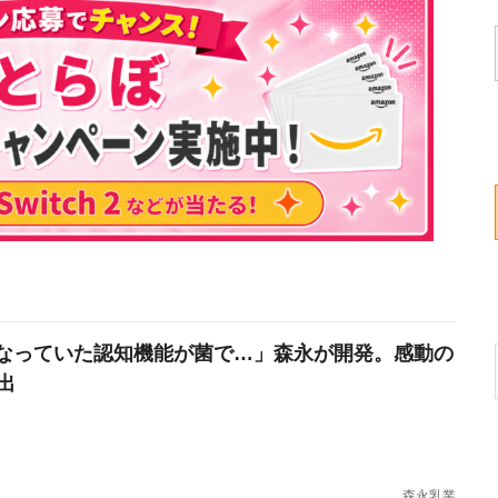
なっていた認知機能が菌で…」森永が開発。感動の
出
森永乳業