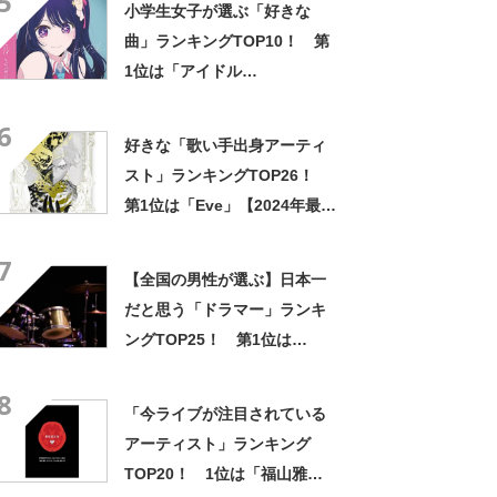
5
小学生女子が選ぶ「好きな
新調査結果】
曲」ランキングTOP10！ 第
1位は「アイドル
（YOASOBI）」【9月25日は
6
幾田りらさん誕生日】
好きな「歌い手出身アーティ
スト」ランキングTOP26！
第1位は「Eve」【2024年最新
投票結果】
7
【全国の男性が選ぶ】日本一
だと思う「ドラマー」ランキ
ングTOP25！ 第1位は
「YOSHIKI」【11月20日は
8
YOSHIKIさん誕生日】
「今ライブが注目されている
アーティスト」ランキング
TOP20！ 1位は「福山雅