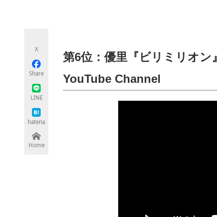
モノづくり技術者専門サイト
エレクトロ
X
ちょっと気になるネットの話題
第6位：優里『ビリミリオン』Offici
Share
YouTube Channel
LINE
hatena
Home