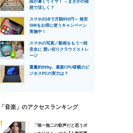
段が暑くてイヤ！ →まさかの発
門メディア
建設×テクノロジーの最前線
想で涼しく？
スマホ2GBで月額850円～ 格安
SIMをお得に使うキャンペーン
実施中！
スマホの写真／動画をもう一段
安全に 買い切りクラウドストレ
ージ
重量約999g、最新CPU搭載のビ
ジネスPCの実力は？
「音楽」のアクセスランキング
1
「唯一無二の歌声だと思うボ