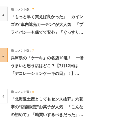
コメント数：
7
2
「もっと早く買えば良かった」 カイン
ズの“車内遮光カーテン”が大人気 「プ
ライバシーも保てて安心」「ぐっすり眠
れました」（2/2） | ライフ ねとらぼリ
サーチ：2ページ目
コメント数：
7
3
兵庫県の「ケーキ」の名店10選！ 一番
うまいと思う店はどこ？【7月12日は
「デコレーションケーキの日」！】
（2/4） | 兵庫県 ねとらぼリサーチ：2ペ
ージ目
コメント数：
5
4
「北海道土産としてもセンス抜群」六花
亭の“店舗限定”お菓子が人気 「こんな
の初めて」「箱買いするべきだった」
（1/2） | 北海道 ねとらぼリサーチ