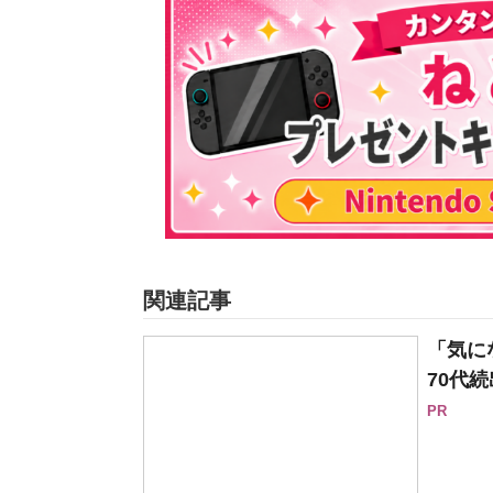
関連記事
「気に
70代続
PR