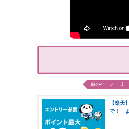
前のページ
1
【楽天】
で！ 