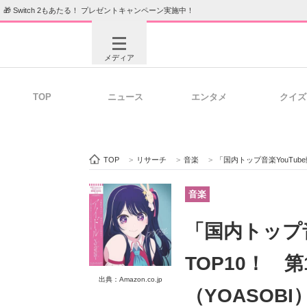
🎁 Switch 2もあたる！ プレゼントキャンペーン実施中！
メディア
TOP
ニュース
エンタメ
クイズ
注目記事を集めた総合ページ
ITの今
TOP
>
リサーチ
>
音楽
>
「国内トップ音楽YouTube
ビジネスと働き方のヒント
AI活用
音楽
「国内トップ音
ITエンジニア向け専門サイト
企業向けI
TOP10！ 
出典：Amazon.co.jp
（YOASOB