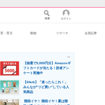
検索
ログイン
教育・育児
動物
リサーチ
会員記事
バイスの未来
好きが集まる 比べて選べる
- PR -
【抽選で5,000円分】Amazonギ
コミュニティ
マーケ×ITの今がよく分かる
フトカードが当たる！読者アン
ケート実施中
【iHerb】「迷ったらこれ！」
・活用を支援
みんなが"リピ買い"している人
気商品
階段イヤ！ 階段イヤ！夏は階