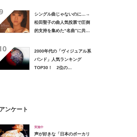
治」【2024年5月29日時点／
9
LiveFans調べ】
シングル曲じゃないのに…→
松田聖子の曲人気投票で圧倒
的支持を集めた“名曲”に共感
の声！「これが最強でしょ
10
う」「選択肢に無いのが不思
2000年代の「ヴィジュアル系
議」
バンド」人気ランキング
TOP30！ 2位の
「NIGHTMARE」を抑えた1位
は？【2022年最新投票結果】
アンケート
実施中
声が好きな「日本のボーカリ