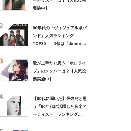
ーカリスト」は？【人気投票
実施中】
2
90年代の「ヴィジュアル系バ
ンド」人気ランキング
TOP30！ 1位は「Janne Da
Arc」に決定！【2021年最新
3
投票結果】
歌が上手だと思う「ホロライ
ブ」のメンバーは？【人気投
票実施中】
4
【60代に聞いた】最強だと思
う「80年代に活躍した音楽ア
ーティスト」ランキング
TOP27！ 第1位は「サザン
オールスターズ」【2025年最