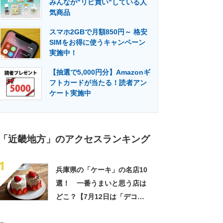
みんなが"リピ買い"している人
門メディア
建設×テクノロジーの最前線
気商品
スマホ2GBで月額850円～ 格安
SIMをお得に使うキャンペーン
実施中！
【抽選で5,000円分】Amazonギ
フトカードが当たる！読者アン
ケート実施中
「近畿地方」のアクセスランキング
1
兵庫県の「ケーキ」の名店10
選！ 一番うまいと思う店は
どこ？【7月12日は「デコレ
ーションケーキの日」！】