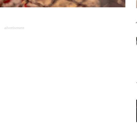
advertisement