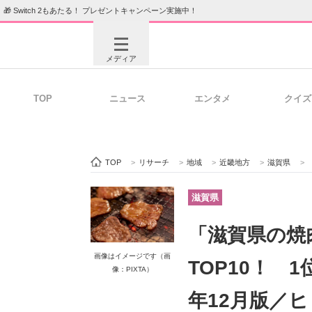
🎁 Switch 2もあたる！ プレゼントキャンペーン実施中！
メディア
TOP
ニュース
エンタメ
クイズ
注目記事を集めた総合ページ
ITの今
TOP
>
リサーチ
>
地域
>
近畿地方
>
滋賀県
>
ビジネスと働き方のヒント
AI活用
滋賀県
「滋賀県の焼
ITエンジニア向け専門サイト
企業向けI
画像はイメージです（画
TOP10！ 1
像：PIXTA）
年12月版／