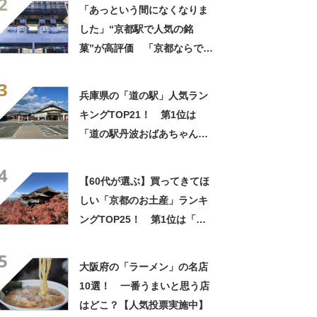
2
「あっという間になくなりま
した」“京都駅で人気の銘
菓”が高評価 「京都ならでは
のお菓子」「ガチでうまいで
3
す」「職場ばら撒き用にぴっ
兵庫県の「道の駅」人気ラン
たり」
キングTOP21！ 第1位は
「道の駅丹波おばあちゃんの
里（丹波市）」【2026年3月
4
10日時点の投票結果】
【60代が選ぶ】買ってきてほ
しい「京都のお土産」ランキ
ングTOP25！ 第1位は「生
八ッ橋（本家西尾八ッ橋）」
5
【2025年最新調査結果】
大阪府の「ラーメン」の名店
10選！ 一番うまいと思う店
はどこ？【人気投票実施中】