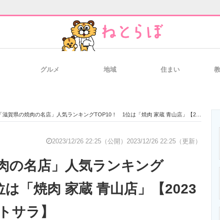
グルメ
地域
住まい
と未来を見通す
スマホと通信の最新トレンド
進化するPCとデ
「滋賀県の焼肉の名店」人気ランキングTOP10！ 1位は「焼肉 家蔵 青山店」【2023年12月版／ヒトサラ】
のいまが分かる
企業ITのトレンドを詳説
経営リーダーの
2023/12/26 22:25（公開）
2023/12/26 22:25（更新）
肉の名店」人気ランキング
T製品の総合サイト
IT製品の技術・比較・事例
製造業のIT導入
位は「焼肉 家蔵 青山店」【2023
ヒトサラ】