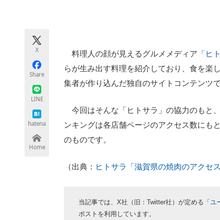
モノづくり技術者専門サイト
エレクトロ
X
料理人の顔が見えるグルメメディア
「ヒ
ちょっと気になるネットの話題
らが生み出す料理を紹介しており、食を楽
Share
集者が作り込んだ独自のサイトコンテンツ
LINE
今回はそんな「ヒトサラ」の協力のもと、
hatena
ンキングは各店舗ページのアクセス数にもとづ
のものです。
Home
（出典：
ヒトサラ「滋賀県の焼肉のアクセ
当記事では、X社（旧：Twitter社）が定める「
ユ
ポストを利用しています。