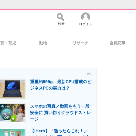
検索
ログイン
教育・育児
動物
リサーチ
会員記事
バイスの未来
好きが集まる 比べて選べる
- PR -
重量約999g、最新CPU搭載のビ
コミュニティ
マーケ×ITの今がよく分かる
ジネスPCの実力は？
スマホの写真／動画をもう一段
・活用を支援
安全に 買い切りクラウドストレ
ージ
【iHerb】「迷ったらこれ！」