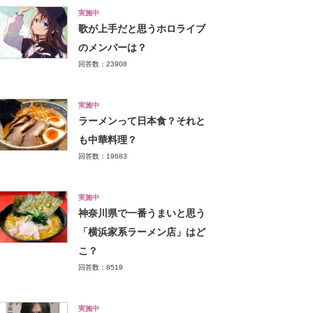
実施中
歌が上手だと思うホロライブ
のメンバーは？
回答数：23908
実施中
ラーメンって日本食？それと
も中華料理？
回答数：19683
実施中
神奈川県で一番うまいと思う
「横浜家系ラーメン店」はど
こ？
回答数：8519
実施中