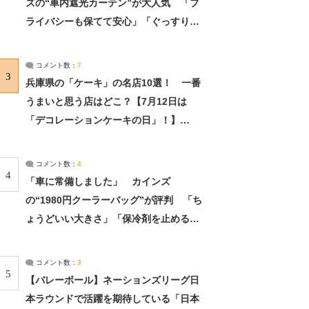
ズの“車内遮光カーテン”が大人気 「プ
ライバシーも保てて安心」「ぐっすり眠
れました」（2/2） | ライフ ねとらぼリ
サーチ：2ページ目
コメント数：
7
3
兵庫県の「ケーキ」の名店10選！ 一番
うまいと思う店はどこ？【7月12日は
「デコレーションケーキの日」！】
（2/4） | 兵庫県 ねとらぼリサーチ：2ペ
ージ目
コメント数：
4
4
「車に常備しました」 カインズ
の“1980円クーラーバッグ”が評判 「ち
ょうどいい大きさ」「保冷剤を止めるベ
ルトが良い」（1/5） | ライフ ねとらぼ
リサーチ
コメント数：
3
5
【バレーボール】ネーションズリーグ日
本ラウンドで活躍を期待している「日本