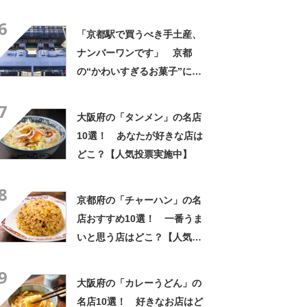
6
「京都駅で買うべき手土産、
ナンバーワンです」 京都
の“かわいすぎるお菓子”に反
響 「一目惚れです」「変な
7
声出た」「まとめ買いする」
大阪府の「タンメン」の名店
10選！ あなたが好きな店は
どこ？【人気投票実施中】
8
京都府の「チャーハン」の名
店おすすめ10選！ 一番うま
いと思う店はどこ？【人気投
票実施中】
9
大阪府の「カレーうどん」の
名店10選！ 好きなお店はど