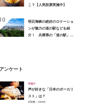
こ？【人気投票実施中】
10
明石海峡の絶好のロケーショ
ンが魅力の道の駅などを紹
介！ 兵庫県の「道の駅」お
すすめ10選！
アンケート
実施中
声が好きな「日本のボーカリ
スト」は？
回答数：49586