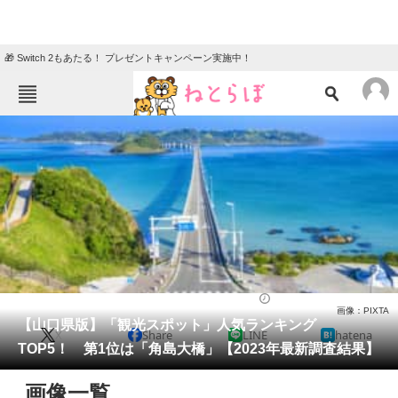
🎁 Switch 2もあたる！ プレゼントキャンペーン実施中！
ねとらぼメニュー
TOP
ニュース
エンタメ
クイズ
グルメ
地域
住まい
教育・育児
動物
リサーチ
人気スポット
2023/12/25 17:05（公開）
画像：PIXTA
会員記事
【山口県版】「観光スポット」人気ランキング
X
Share
LINE
hatena
TOP5！ 第1位は「角島大橋」【2023年最新調査結果】
メディア
画像一覧
注目記事を集めた総合ページ