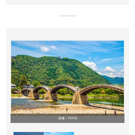
企業向けIT製品の総合サイト
advertisement
IT製品の技術・比較・事例
製造業のIT導入・活用を支援
モノづくり技術者専門サイト
エレクトロニクス専門サイト
電子設計の基本と応用
エネルギーの専門メディア
建設×テクノロジーの最前線
ちょっと気になるネットの話題
画像：
PIXTA