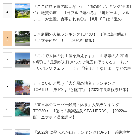
「ここに勝る道の駅はない」 “道の駅ランキング”全国1
2
位に絶賛の声 「1日フルで遊べる」「地ビール、マル
シェ、お土産、食事どれも◎」【8月10日は「道の
日」！】
日本庭園の人気ランキングTOP30！ 1位は島根県の
3
「足立美術館」！ 【2020年度版】
「ここで大体のお土産を買えます」 山形県の人気“道
4
の駅”に「足湯が大好きなので何度も行ってる」「おい
しいパンやジェラート！」「帰りたくないよ」などの声
カッコいいと思う「大分県の地名」ランキング
5
TOP18！ 第1位は「別府市」【2023年最新投票結果】
「東日本のスーパー銭湯・温泉」人気ランキング
6
TOP30！ 1位は「美楽温泉 SPA-HERBS」【2022年
版・ニフティ温泉調べ】
「2022年に登られた山」ランキングTOP5！ 近畿地方