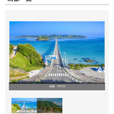
ITの今と未来を見通す
スマホと通信の最新トレンド
進化するPCとデバイスの未来
好きが集まる 比べて選べる
ビジネスと働き方のヒント
AI活用のいまが分かる
企業ITのトレンドを詳説
画像：
PIXTA
経営リーダーのコミュニティ
マーケ×ITの今がよく分かる
ITエンジニア向け専門サイト