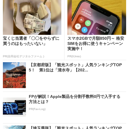
宝くじ当選者「〇〇をやらずに
スマホ2GBで月額850円～ 格安
買うのはもったいない」
SIMをお得に使うキャンペーン
実施中！
PR(合同会社デジタルファーム )
PR(IIJmio)
【京都府版】「観光スポット」人気ランキングTOP
5！ 第1位は「清水寺」【202...
FPが解説！Apple製品を分割手数料0円で入手する
方法とは？
PR(Fav-Log)
【埼玉県版】「観光スポット」人気ランキングTOP