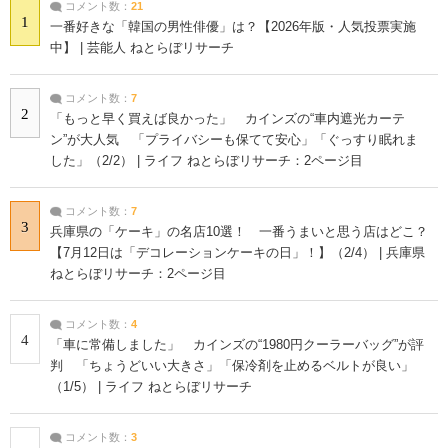
コメント数：
21
1
一番好きな「韓国の男性俳優」は？【2026年版・人気投票実施
中】 | 芸能人 ねとらぼリサーチ
コメント数：
7
2
「もっと早く買えば良かった」 カインズの“車内遮光カーテ
ン”が大人気 「プライバシーも保てて安心」「ぐっすり眠れま
した」（2/2） | ライフ ねとらぼリサーチ：2ページ目
コメント数：
7
3
兵庫県の「ケーキ」の名店10選！ 一番うまいと思う店はどこ？
【7月12日は「デコレーションケーキの日」！】（2/4） | 兵庫県
ねとらぼリサーチ：2ページ目
コメント数：
4
4
「車に常備しました」 カインズの“1980円クーラーバッグ”が評
判 「ちょうどいい大きさ」「保冷剤を止めるベルトが良い」
（1/5） | ライフ ねとらぼリサーチ
コメント数：
3