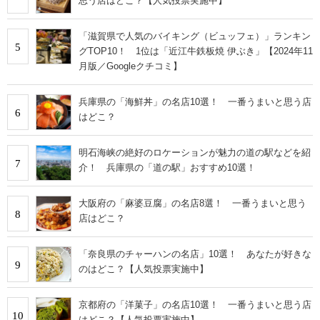
思う店はどこ？【人気投票実施中】
「滋賀県で人気のバイキング（ビュッフェ）」ランキン
5
グTOP10！ 1位は「近江牛鉄板焼 伊ぶき」【2024年11
月版／Googleクチコミ】
兵庫県の「海鮮丼」の名店10選！ 一番うまいと思う店
6
はどこ？
明石海峡の絶好のロケーションが魅力の道の駅などを紹
7
介！ 兵庫県の「道の駅」おすすめ10選！
大阪府の「麻婆豆腐」の名店8選！ 一番うまいと思う
8
店はどこ？
「奈良県のチャーハンの名店」10選！ あなたが好きな
9
のはどこ？【人気投票実施中】
京都府の「洋菓子」の名店10選！ 一番うまいと思う店
10
はどこ？【人気投票実施中】