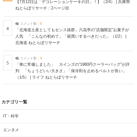
【7月12日は「デコレーションケーキの日」！】（2/4） | 兵庫県
ねとらぼリサーチ：2ページ目
コメント数：
5
4
「北海道土産としてもセンス抜群」六花亭の“店舗限定”お菓子が
人気 「こんなの初めて」「箱買いするべきだった」（1/2） |
北海道 ねとらぼリサーチ
コメント数：
4
5
「車に常備しました」 カインズの“1980円クーラーバッグ”が評
判 「ちょうどいい大きさ」「保冷剤を止めるベルトが良い」
（1/5） | ライフ ねとらぼリサーチ
カテゴリ一覧
IT・科学
エンタメ