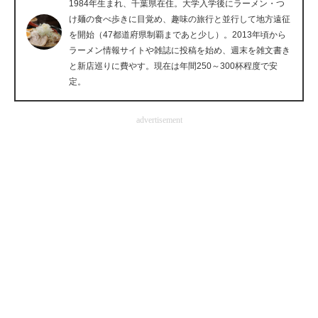
1984年生まれ、千葉県在住。大学入学後にラーメン・つ
企業向けIT製品の総合サイト
け麺の食べ歩きに目覚め、趣味の旅行と並行して地方遠征
を開始（47都道府県制覇まであと少し）。2013年頃から
IT製品の技術・比較・事例
ラーメン情報サイトや雑誌に投稿を始め、週末を雑文書き
と新店巡りに費やす。現在は年間250～300杯程度で安
製造業のIT導入・活用を支援
定。
モノづくり技術者専門サイト
advertisement
エレクトロニクス専門サイト
電子設計の基本と応用
エネルギーの専門メディア
建設×テクノロジーの最前線
ちょっと気になるネットの話題