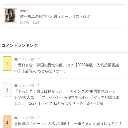
実施中
唯一無二の歌声だと思うボーカリストは？
回答数：8107
コメントランキング
コメント数：
21
1
一番好きな「韓国の男性俳優」は？【2026年版・人気投票実施
中】 | 芸能人 ねとらぼリサーチ
コメント数：
7
2
「もっと早く買えば良かった」 カインズの“車内遮光カーテ
ン”が大人気 「プライバシーも保てて安心」「ぐっすり眠れま
した」（2/2） | ライフ ねとらぼリサーチ：2ページ目
コメント数：
7
3
兵庫県の「ケーキ」の名店10選！ 一番うまいと思う店はどこ？