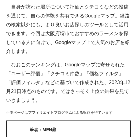
自身が訪れた場所について評価とクチコミなどの投稿
ITの今と未来を見通す
を通じて、自らの体験を共有できるGoogleマップ。経路
の検索以外にも、より良いお店探しのツールとして活用
スマホと通信の最新トレンド
できます。今回は大阪府堺市でおすすめのラーメンを探
進化するPCとデバイスの未来
している人に向けて、Googleマップ上で人気のお店を紹
介します。
好きが集まる 比べて選べる
なおこのランキングは、Googleマップに寄せられた
ビジネスと働き方のヒント
「ユーザー評価」「クチコミ件数」「価格フィルタ」
AI活用のいまが分かる
「評価フィルタ」などに基づいて作成された、2023年12
月21日時点のものです。ではさっそく上位の結果を見て
企業ITのトレンドを詳説
いきましょう。
経営リーダーのコミュニティ
※本ページはアフィリエイトプログラムによる収益を得ています
マーケ×ITの今がよく分かる
筆者：MEN蔵
ITエンジニア向け専門サイト