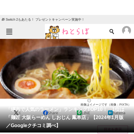
🎁 Switch 2もあたる！ プレゼントキャンペーン実施中！
ねとらぼメニュー
TOP
ニュース
エンタメ
クイズ
グルメ
地域
住まい
教育・育児
動物
リサーチ
大阪府
2024/01/02 13:45（公開）
画像はイメージです（画像：PIXTA）
会員記事
「堺市で人気のラーメン」ランキングTOP10！ 1位は
X
Share
LINE
hatena
「麺匠 大阪らーめん しおじん 鳳本店」【2024年1月版
メディア
／Googleクチコミ調べ】
目次を表示
注目記事を集めた総合ページ