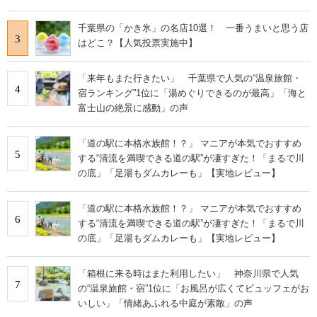
千葉県の「かき氷」の名店10選！ 一番うまいと思う店
3
はどこ？【人気投票実施中】
「来年もまた行きたい」 千葉県で人気の“温泉旅館・
4
宿ランキング”1位に「湯めぐりできるのが最高」「海と
富士山の絶景に感動」の声
「道の駅に本格水族館！？」 マニアが本気でおすすめ
5
する“清流を満喫できる道の駅”が凄すぎた！「まるで川
の底」「足湯もダムカレーも」【実地レビュー】
「道の駅に本格水族館！？」 マニアが本気でおすすめ
6
する“清流を満喫できる道の駅”が凄すぎた！「まるで川
の底」「足湯もダムカレーも」【実地レビュー】
「箱根に来る時はまた利用したい」 神奈川県で人気
7
の“温泉旅館・宿”1位に「お風呂が広くてビュッフェがお
いしい」「情緒あふれる中庭が素敵」の声