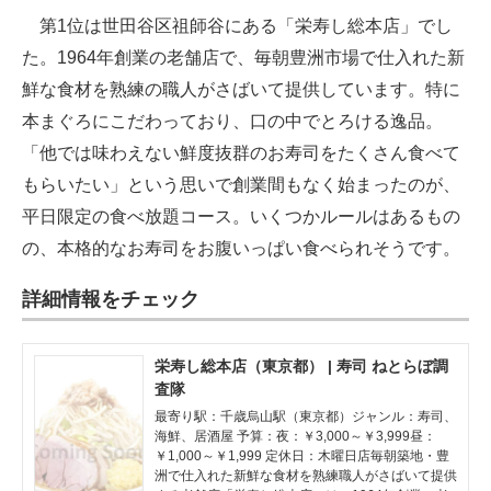
第1位は世田谷区祖師谷にある「栄寿し総本店」でし
た。1964年創業の老舗店で、毎朝豊洲市場で仕入れた新
鮮な食材を熟練の職人がさばいて提供しています。特に
本まぐろにこだわっており、口の中でとろける逸品。
「他では味わえない鮮度抜群のお寿司をたくさん食べて
もらいたい」という思いで創業間もなく始まったのが、
平日限定の食べ放題コース。いくつかルールはあるもの
の、本格的なお寿司をお腹いっぱい食べられそうです。
詳細情報をチェック
栄寿し総本店（東京都） | 寿司 ねとらぼ調
査隊
最寄り駅：千歳烏山駅（東京都）ジャンル：寿司、
海鮮、居酒屋 予算：夜：￥3,000～￥3,999昼：
￥1,000～￥1,999 定休日：木曜日店毎朝築地・豊
洲で仕入れた新鮮な食材を熟練職人がさばいて提供