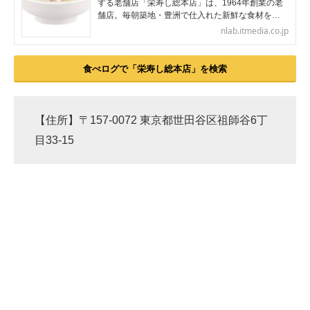
する老舗店「栄寿し総本店」は、1964年創業の老
舗店。毎朝築地・豊洲で仕入れた新鮮な食材を…
nlab.itmedia.co.jp
食べログで「栄寿し総本店」を検索
【住所】〒157-0072 東京都世田谷区祖師谷6丁
目33-15