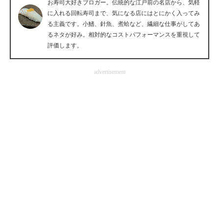
お寿司大好きブロガー。伝統的な江戸前の名店から、気軽
企業向けIT製品の総合サイト
に入れる回転寿司まで、気になる店にはとにかく入ってみ
る主義です。小鰭、針魚、煮蛤など、繊細な仕事がしてあ
IT製品の技術・比較・事例
るネタが好み。相対的なコストパフォーマンスを重視して
評価します。
製造業のIT導入・活用を支援
advertisement
モノづくり技術者専門サイト
エレクトロニクス専門サイト
電子設計の基本と応用
エネルギーの専門メディア
建設×テクノロジーの最前線
ちょっと気になるネットの話題