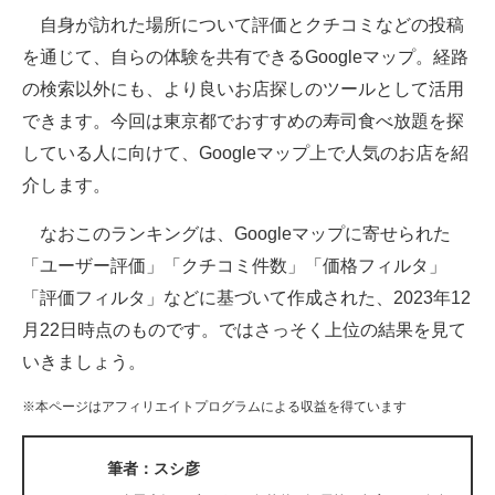
自身が訪れた場所について評価とクチコミなどの投稿
ITの今と未来を見通す
を通じて、自らの体験を共有できるGoogleマップ。経路
の検索以外にも、より良いお店探しのツールとして活用
スマホと通信の最新トレンド
できます。今回は東京都でおすすめの寿司食べ放題を探
進化するPCとデバイスの未来
している人に向けて、Googleマップ上で人気のお店を紹
介します。
好きが集まる 比べて選べる
なおこのランキングは、Googleマップに寄せられた
ビジネスと働き方のヒント
「ユーザー評価」「クチコミ件数」「価格フィルタ」
AI活用のいまが分かる
「評価フィルタ」などに基づいて作成された、2023年12
月22日時点のものです。ではさっそく上位の結果を見て
企業ITのトレンドを詳説
いきましょう。
経営リーダーのコミュニティ
※本ページはアフィリエイトプログラムによる収益を得ています
マーケ×ITの今がよく分かる
筆者：スシ彦
ITエンジニア向け専門サイト