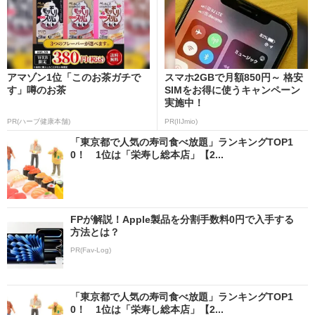
アマゾン1位「このお茶ガチで
スマホ2GBで月額850円～ 格安
す」噂のお茶
SIMをお得に使うキャンペーン
実施中！
PR(ハーブ健康本舗)
PR(IIJmio)
「東京都で人気の寿司食べ放題」ランキングTOP1
0！ 1位は「栄寿し総本店」【2...
FPが解説！Apple製品を分割手数料0円で入手する
方法とは？
PR(Fav-Log)
「東京都で人気の寿司食べ放題」ランキングTOP1
0！ 1位は「栄寿し総本店」【2...