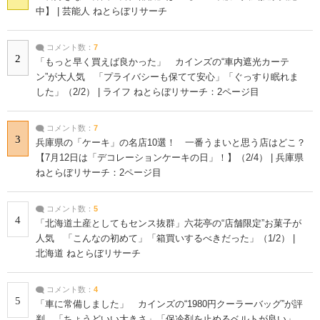
中】 | 芸能人 ねとらぼリサーチ
コメント数：
7
2
「もっと早く買えば良かった」 カインズの“車内遮光カーテ
ン”が大人気 「プライバシーも保てて安心」「ぐっすり眠れま
した」（2/2） | ライフ ねとらぼリサーチ：2ページ目
コメント数：
7
3
兵庫県の「ケーキ」の名店10選！ 一番うまいと思う店はどこ？
【7月12日は「デコレーションケーキの日」！】（2/4） | 兵庫県
ねとらぼリサーチ：2ページ目
コメント数：
5
4
「北海道土産としてもセンス抜群」六花亭の“店舗限定”お菓子が
人気 「こんなの初めて」「箱買いするべきだった」（1/2） |
北海道 ねとらぼリサーチ
コメント数：
4
5
「車に常備しました」 カインズの“1980円クーラーバッグ”が評
判 「ちょうどいい大きさ」「保冷剤を止めるベルトが良い」