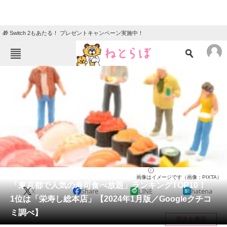
🎁 Switch 2もあたる！ プレゼントキャンペーン実施中！
ねとらぼメニュー
TOP
ニュース
エンタメ
クイズ
グルメ
地域
住まい
教育・育児
動物
リサーチ
東京都
2024/01/03 17:00（公開）
画像はイメージです（画像：PIXTA）
会員記事
「東京都で人気の寿司食べ放題」ランキングTOP10！
X
Share
LINE
hatena
1位は「栄寿し総本店」【2024年1月版／Googleクチコ
メディア
ミ調べ】
目次を表示
注目記事を集めた総合ページ