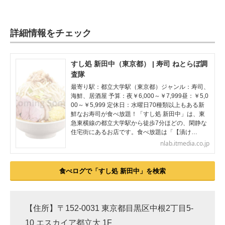
詳細情報をチェック
すし処 新田中（東京都） | 寿司 ねとらぼ調
査隊
最寄り駅：都立大学駅（東京都）ジャンル：寿司、
海鮮、居酒屋 予算：夜￥6,000～￥7,999昼：￥5,0
00～￥5,999 定休日：水曜日70種類以上もある新
鮮なお寿司が食べ放題！「すし処 新田中」は、東
急東横線の都立大学駅から徒歩7分ほどの、閑静な
住宅街にあるお店です。食べ放題は「【漬け…
nlab.itmedia.co.jp
食べログで「すし処 新田中」を検索
【住所】〒152-0031 東京都目黒区中根2丁目5-
10 エスカイア都立大 1F