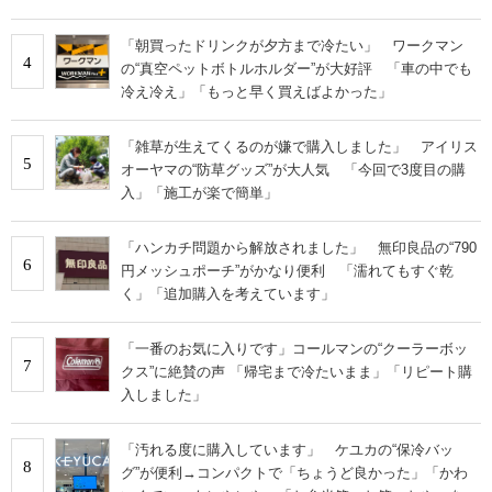
「朝買ったドリンクが夕方まで冷たい」 ワークマン
4
の“真空ペットボトルホルダー”が大好評 「車の中でも
冷え冷え」「もっと早く買えばよかった」
「雑草が生えてくるのが嫌で購入しました」 アイリス
5
オーヤマの“防草グッズ”が大人気 「今回で3度目の購
入」「施工が楽で簡単」
「ハンカチ問題から解放されました」 無印良品の“790
6
円メッシュポーチ”がかなり便利 「濡れてもすぐ乾
く」「追加購入を考えています」
「一番のお気に入りです」コールマンの“クーラーボッ
7
クス”に絶賛の声 「帰宅まで冷たいまま」「リピート購
入しました」
「汚れる度に購入しています」 ケユカの“保冷バッ
8
グ”が便利→コンパクトで「ちょうど良かった」「かわ