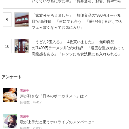
いくていつもにやにや」「お弁当箱、お箸、おやつを入
れるのに十分」
「家族分そろえました」 無印良品の“990円オーバル
9
皿”が高評価 「何にでも合う」「盛り付けるだけでカ
フェっぽくなってお気に入り」
「うどん2玉入る」「4枚買いました」 無印良品
10
の“1490円ラーメン丼”が大好評 「適度な重みがあって
高級感もある」「レンジにも食洗機にも入れられる」
アンケート
実施中
声が好きな「日本のボーカリスト」は？
回答数：49417
実施中
歌が上手だと思うホロライブのメンバーは？
回答数：23836