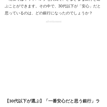
企業向けIT製品の総合サイト
ぶことができます。その中で、30代以下が「安心」だと
思っているのは、どの銀行になったのでしょうか？
IT製品の技術・比較・事例
advertisement
製造業のIT導入・活用を支援
モノづくり技術者専門サイト
エレクトロニクス専門サイト
電子設計の基本と応用
エネルギーの専門メディア
建設×テクノロジーの最前線
ちょっと気になるネットの話題
【30代以下が選ぶ】「一番安心だと思う銀行」ラ