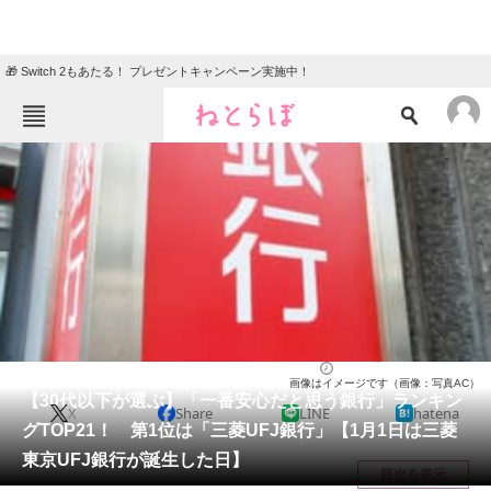
🎁 Switch 2もあたる！ プレゼントキャンペーン実施中！
ねとらぼメニュー
TOP
ニュース
エンタメ
クイズ
グルメ
地域
住まい
教育・育児
動物
リサーチ
ライフ
2024/01/01 12:35（公開）
画像はイメージです（画像：写真AC）
会員記事
【30代以下が選ぶ】「一番安心だと思う銀行」ランキン
X
Share
LINE
hatena
グTOP21！ 第1位は「三菱UFJ銀行」【1月1日は三菱
メディア
東京UFJ銀行が誕生した日】
目次を表示
注目記事を集めた総合ページ