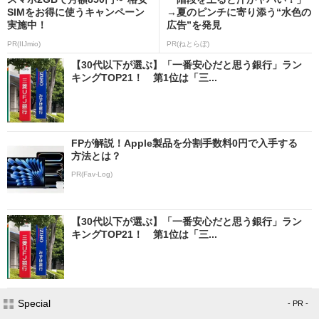
SIMをお得に使うキャンペーン
→夏のピンチに寄り添う“水色の
実施中！
広告”を発見
PR(IIJmio)
PR(ねとらぼ)
【30代以下が選ぶ】「一番安心だと思う銀行」ラン
キングTOP21！ 第1位は「三...
FPが解説！Apple製品を分割手数料0円で入手する
方法とは？
PR(Fav-Log)
【30代以下が選ぶ】「一番安心だと思う銀行」ラン
キングTOP21！ 第1位は「三...
Special
- PR -