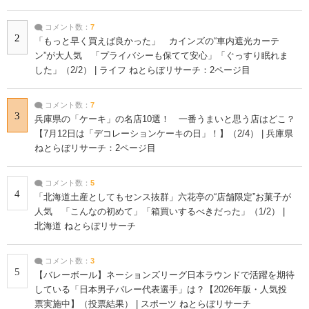
コメント数：
7
2
「もっと早く買えば良かった」 カインズの“車内遮光カーテ
ン”が大人気 「プライバシーも保てて安心」「ぐっすり眠れま
した」（2/2） | ライフ ねとらぼリサーチ：2ページ目
コメント数：
7
3
兵庫県の「ケーキ」の名店10選！ 一番うまいと思う店はどこ？
【7月12日は「デコレーションケーキの日」！】（2/4） | 兵庫県
ねとらぼリサーチ：2ページ目
コメント数：
5
4
「北海道土産としてもセンス抜群」六花亭の“店舗限定”お菓子が
人気 「こんなの初めて」「箱買いするべきだった」（1/2） |
北海道 ねとらぼリサーチ
コメント数：
3
5
【バレーボール】ネーションズリーグ日本ラウンドで活躍を期待
している「日本男子バレー代表選手」は？【2026年版・人気投
票実施中】（投票結果） | スポーツ ねとらぼリサーチ