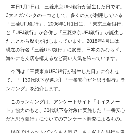
本日1月1日は、三菱東京UFJ銀行が誕生した日です。
ITの今と未来を見通す
3大メガバンクの一つとして、多くの人が利用している
「三菱UFJ銀行」。2006年1月1日に、「東京三菱銀行」
スマホと通信の最新トレンド
と「UFJ銀行」が合併し「三菱東京UFJ銀行」が誕生し
進化するPCとデバイスの未来
たことから歴史がはじまっています。2018年4月には、
現在の行名「三菱UFJ銀行」に変更。日本のみならず、
好きが集まる 比べて選べる
海外にも支店を構えるなど高い人気を誇っています。
ビジネスと働き方のヒント
今回は「三菱東京UFJ銀行が誕生した日」に合わせ
AI活用のいまが分かる
て、「【30代以下が選ぶ】『一番安心だと思う銀行』ラ
ンキング」を紹介します。
企業ITのトレンドを詳説
このランキングは、アンケートサイト「ボイスノー
経営リーダーのコミュニティ
ト」協力のもと、30代以下を対象に実施した「一番安心
マーケ×ITの今がよく分かる
だと思う銀行」についてのアンケート調査によるもの。
ITエンジニア向け専門サイト
現在ではネットバンクも人気で、さまざまな銀行を選