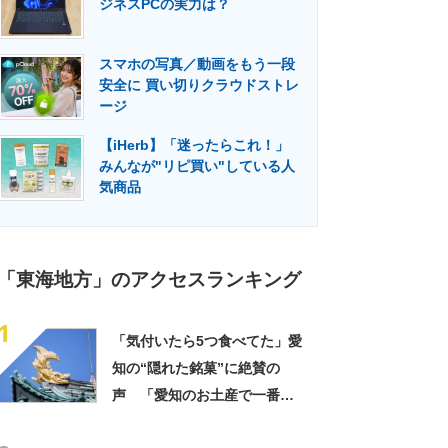
ジネスPCの実力は？
門メディア
建設×テクノロジーの最前線
スマホの写真／動画をもう一段
安全に 買い切りクラウドストレ
ージ
【iHerb】「迷ったらこれ！」
みんなが"リピ買い"している人
気商品
「東海地方」のアクセスランキング
1
「気付いたら5つ食べてた」愛
知の“隠れた銘菓”に絶賛の
声 「愛知のお土産で一番好
き」「なんでこんなに美味し