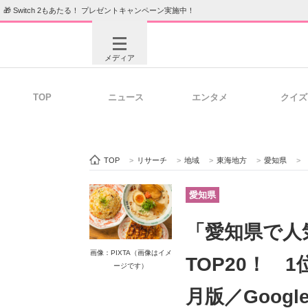
🎁 Switch 2もあたる！ プレゼントキャンペーン実施中！
メディア
TOP
ニュース
エンタメ
クイズ
注目記事を集めた総合ページ
ITの今
TOP
>
リサーチ
>
地域
>
東海地方
>
愛知県
>
ビジネスと働き方のヒント
AI活用
愛知県
「愛知県で人
ITエンジニア向け専門サイト
企業向けI
画像：PIXTA（画像はイメ
TOP20！ 
ージです）
月版／Goog