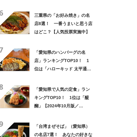
ミアム・アウトレット」
6
【2024年3月版／Googleクチ
三重県の「お好み焼き」の名
コミ調べ】
店8選！ 一番うまいと思う店
はどこ？【人気投票実施中】
7
「愛知県のハンバーグの名
店」ランキングTOP10！ 1
位は「ハローキッド 太平通
店」【2024年1月24日時点／
8
SARAH】
「愛知県で人気の定食」ラン
キングTOP10！ 1位は「醍
醐」【2024年10月版／
Googleクチコミ】
9
「台湾まぜそば」（愛知県）
の名店7選！ あなたの好きな