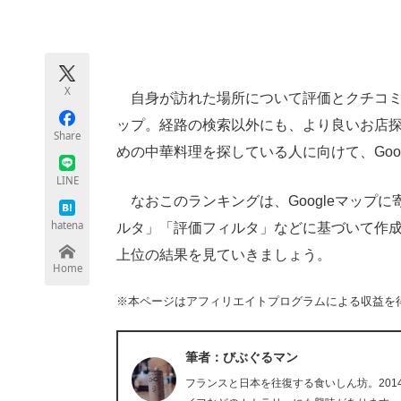
モノづくり技術者専門サイト
エレクトロ
X
自身が訪れた場所について評価とクチコミな
ちょっと気になるネットの話題
ップ。経路の検索以外にも、より良いお店
Share
めの中華料理を探している人に向けて、Goo
LINE
なおこのランキングは、Googleマップ
hatena
ルタ」「評価フィルタ」などに基づいて作成さ
上位の結果を見ていきましょう。
Home
※本ページはアフィリエイトプログラムによる収益を
筆者：びぶぐるマン
フランスと日本を往復する食いしん坊。20