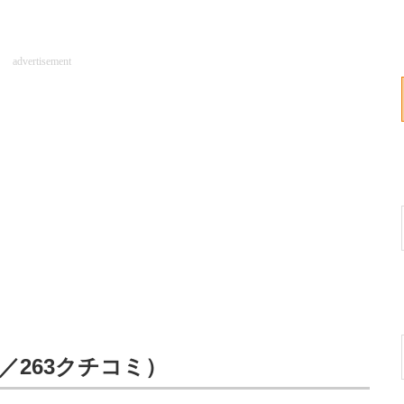
advertisement
t／263クチコミ）