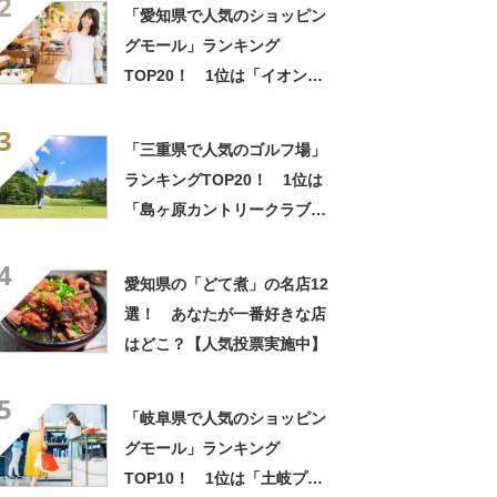
2
いのか」
「愛知県で人気のショッピン
グモール」ランキング
TOP20！ 1位は「イオンモ
ール常滑」【2024年5月版／
3
Googleクチコミ調べ】
「三重県で人気のゴルフ場」
ランキングTOP20！ 1位は
「島ヶ原カントリークラブ」
【2025年4月版／Googleクチ
4
コミ】
愛知県の「どて煮」の名店12
選！ あなたが一番好きな店
はどこ？【人気投票実施中】
5
「岐阜県で人気のショッピン
グモール」ランキング
TOP10！ 1位は「土岐プレ