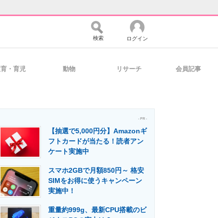
検索
ログイン
教育・育児
動物
リサーチ
会員記事
バイスの未来
好きが集まる 比べて選べる
- PR -
【抽選で5,000円分】Amazonギ
コミュニティ
マーケ×ITの今がよく分かる
フトカードが当たる！読者アン
ケート実施中
スマホ2GBで月額850円～ 格安
・活用を支援
SIMをお得に使うキャンペーン
実施中！
重量約999g、最新CPU搭載のビ