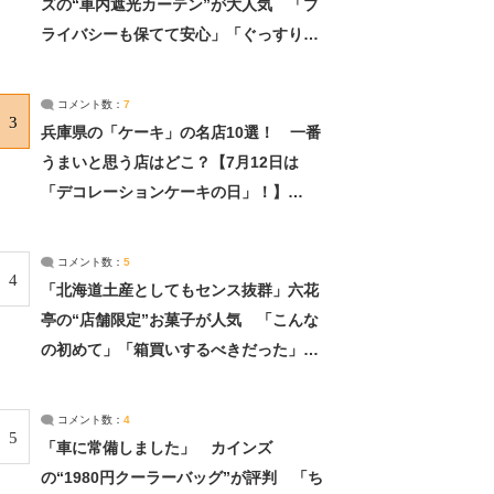
ズの“車内遮光カーテン”が大人気 「プ
ライバシーも保てて安心」「ぐっすり眠
れました」（2/2） | ライフ ねとらぼリ
サーチ：2ページ目
コメント数：
7
3
兵庫県の「ケーキ」の名店10選！ 一番
うまいと思う店はどこ？【7月12日は
「デコレーションケーキの日」！】
（2/4） | 兵庫県 ねとらぼリサーチ：2ペ
ージ目
コメント数：
5
4
「北海道土産としてもセンス抜群」六花
亭の“店舗限定”お菓子が人気 「こんな
の初めて」「箱買いするべきだった」
（1/2） | 北海道 ねとらぼリサーチ
コメント数：
4
5
「車に常備しました」 カインズ
の“1980円クーラーバッグ”が評判 「ち