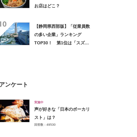
お店はどこ？
10
【静岡県西部版】「従業員数
の多い企業」ランキング
TOP30！ 第1位は「スズキ
（静岡県浜松市）」【2024年
最新調査結果】
アンケート
実施中
声が好きな「日本のボーカリ
スト」は？
回答数：49530