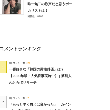
唯一無二の歌声だと思うボー
カリストは？
回答数：8108
コメントランキング
コメント数：
21
1
一番好きな「韓国の男性俳優」は？
【2026年版・人気投票実施中】 | 芸能人
ねとらぼリサーチ
コメント数：
7
2
「もっと早く買えば良かった」 カイン