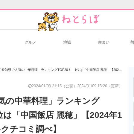
グルメ
地域
住まい
と未来を見通す
スマホと通信の最新トレンド
進化するPCとデ
「愛知県で人気の中華料理」ランキングTOP20！ 1位は「中国飯店 麗穂」【2024年1月版／Googleクチコミ調べ】
のいまが分かる
企業ITのトレンドを詳説
経営リーダーの
2024/01/03 21:15（公開）
2024/01/09 13:26（更新）
気の中華料理」ランキング
T製品の総合サイト
IT製品の技術・比較・事例
製造業のIT導入
1位は「中国飯店 麗穂」【2024年1
leクチコミ調べ】