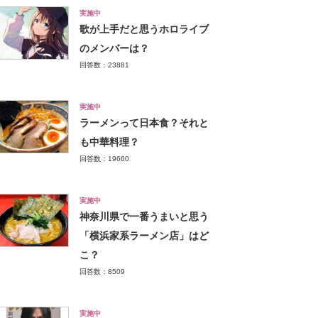
実施中
歌が上手だと思うホロライブ
のメンバーは？
回答数：23881
実施中
ラーメンって日本食？それと
も中華料理？
回答数：19660
実施中
神奈川県で一番うまいと思う
「横浜家系ラーメン店」はど
こ？
回答数：8509
実施中