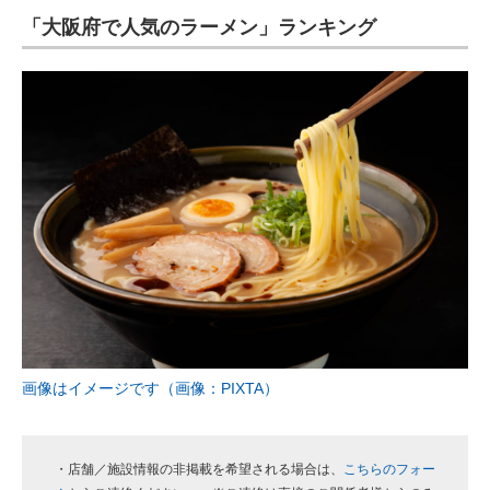
「大阪府で人気のラーメン」ランキング
ITの今と未来を見通す
スマホと通信の最新トレンド
進化するPCとデバイスの未来
好きが集まる 比べて選べる
ビジネスと働き方のヒント
AI活用のいまが分かる
企業ITのトレンドを詳説
経営リーダーのコミュニティ
画像はイメージです（画像：PIXTA）
マーケ×ITの今がよく分かる
ITエンジニア向け専門サイト
・店舗／施設情報の非掲載を希望される場合は、
こちらのフォー