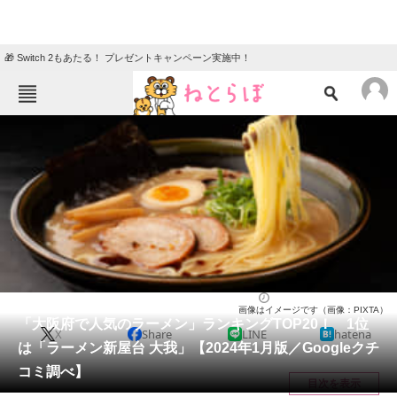
🎁 Switch 2もあたる！ プレゼントキャンペーン実施中！
ねとらぼメニュー
TOP
ニュース
エンタメ
クイズ
グルメ
地域
住まい
教育・育児
動物
リサーチ
大阪府
2024/01/03 14:30（公開）
画像はイメージです（画像：PIXTA）
会員記事
「大阪府で人気のラーメン」ランキングTOP20！ 1位
X
Share
LINE
hatena
は「ラーメン新屋台 大我」【2024年1月版／Googleクチ
メディア
コミ調べ】
目次を表示
注目記事を集めた総合ページ