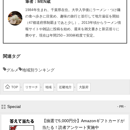
筆者：MEN蔵
1984年生まれ、千葉県在住。大学入学後にラーメン・つけ麺
の食べ歩きに目覚め、趣味の旅行と並行して地方遠征を開始
（47都道府県制覇まであと少し）。2013年頃からラーメン情
報サイトや雑誌に投稿を始め、週末を雑文書きと新店巡りに
費やす。現在は年間250～300杯程度で安定。
関連タグ
グルメ
地域別ランキング
TOP
リサーチ
地域
近畿地方
大阪府
>
>
>
>
Special
- PR -
【抽選で5,000円分】Amazonギフトカードが
当たる！読者アンケート実施中