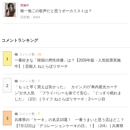
実施中
唯一無二の歌声だと思うボーカリストは？
回答数：8084
コメントランキング
コメント数：
21
1
一番好きな「韓国の男性俳優」は？【2026年版・人気投票実施
中】 | 芸能人 ねとらぼリサーチ
コメント数：
7
2
「もっと早く買えば良かった」 カインズの“車内遮光カーテ
ン”が大人気 「プライバシーも保てて安心」「ぐっすり眠れま
した」（2/2） | ライフ ねとらぼリサーチ：2ページ目
コメント数：
7
3
兵庫県の「ケーキ」の名店10選！ 一番うまいと思う店はどこ？
【7月12日は「デコレーションケーキの日」！】（2/4） | 兵庫県