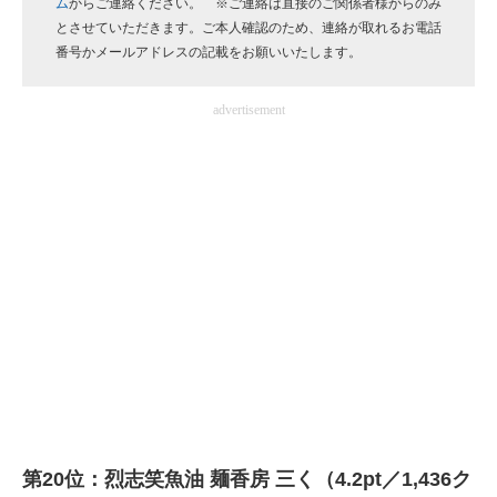
ム
からご連絡ください。 ※ご連絡は直接のご関係者様からのみ
企業向けIT製品の総合サイト
とさせていただきます。ご本人確認のため、連絡が取れるお電話
番号かメールアドレスの記載をお願いいたします。
IT製品の技術・比較・事例
advertisement
製造業のIT導入・活用を支援
モノづくり技術者専門サイト
エレクトロニクス専門サイト
電子設計の基本と応用
エネルギーの専門メディア
建設×テクノロジーの最前線
ちょっと気になるネットの話題
第20位：烈志笑魚油 麺香房 三く（4.2pt／1,436ク