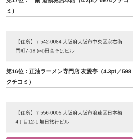
第17位：一蘭 道頓堀店本館（4.2pt／6974クチコ
ミ）
【住所】〒542-0084 大阪府大阪市中央区宗右衛
門町7-18 (㈱)田舎そばビル
第16位：正油ラーメン専門店 友愛亭（4.3pt／598
クチコミ）
【住所】〒556-0005 大阪府大阪市浪速区日本橋
4丁目12-1 旭日旅行ビル