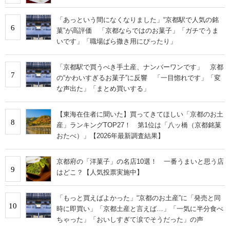
「あっという間になくなりました」“京都駅で人気の銘
6
菓”が高評価 「京都ならではのお菓子」「ガチでうま
いです」「職場ばら撒き用にぴったり」
「京都駅で買うべき手土産、ナンバーワンです」 京都
7
の“かわいすぎるお菓子”に反響 「一目惚れです」「変
な声出た」「まとめ買いする」
【東海在住者に聞いた】買ってきてほしい「京都のお土
8
産」ランキングTOP27！ 第1位は「八ッ橋（京都銘菓
おたべ）」【2026年最新調査結果】
京都府の「洋菓子」の名店10選！ 一番うまいと思う店
9
はどこ？【人気投票実施中】
「もっと買えばよかった」“京都のお土産”に「発売と同
10
時に即買い」「京都土産と言えば…」「一気に半分食べ
ちゃった」「おいしすぎて涙でそうだった」の声