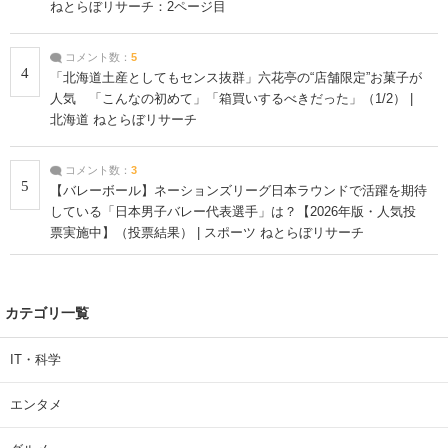
ねとらぼリサーチ：2ページ目
コメント数：
5
4
「北海道土産としてもセンス抜群」六花亭の“店舗限定”お菓子が
人気 「こんなの初めて」「箱買いするべきだった」（1/2） |
北海道 ねとらぼリサーチ
コメント数：
3
5
【バレーボール】ネーションズリーグ日本ラウンドで活躍を期待
している「日本男子バレー代表選手」は？【2026年版・人気投
票実施中】（投票結果） | スポーツ ねとらぼリサーチ
カテゴリ一覧
IT・科学
エンタメ