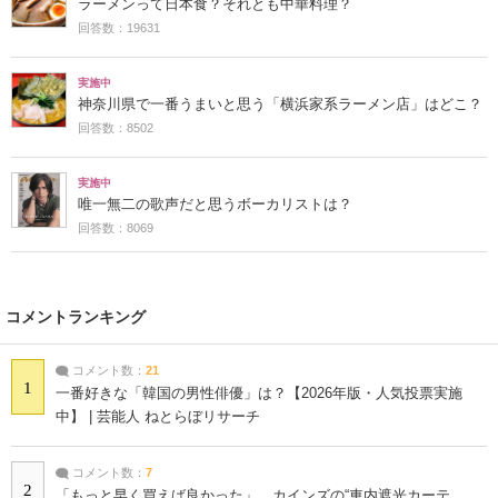
ラーメンって日本食？それとも中華料理？
回答数：19631
実施中
神奈川県で一番うまいと思う「横浜家系ラーメン店」はどこ？
回答数：8502
実施中
唯一無二の歌声だと思うボーカリストは？
回答数：8069
コメントランキング
コメント数：
21
1
一番好きな「韓国の男性俳優」は？【2026年版・人気投票実施
中】 | 芸能人 ねとらぼリサーチ
コメント数：
7
2
「もっと早く買えば良かった」 カインズの“車内遮光カーテ