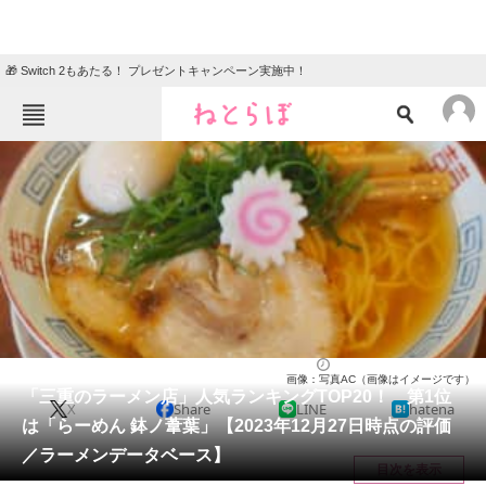
🎁 Switch 2もあたる！ プレゼントキャンペーン実施中！
ねとらぼメニュー
TOP
ニュース
エンタメ
クイズ
グルメ
地域
住まい
教育・育児
動物
リサーチ
三重県
2024/01/05 18:55（公開）
画像：写真AC（画像はイメージです）
会員記事
「三重のラーメン店」人気ランキングTOP20！ 第1位
X
Share
LINE
hatena
は「らーめん 鉢ノ葦葉」【2023年12月27日時点の評価
メディア
／ラーメンデータベース】
目次を表示
注目記事を集めた総合ページ