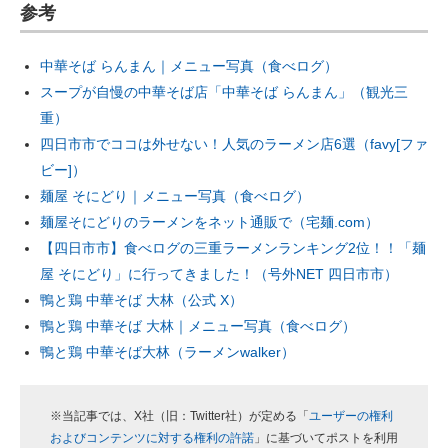
参考
中華そば らんまん｜メニュー写真（食べログ）
スープが自慢の中華そば店「中華そば らんまん」（観光三
重）
四日市市でココは外せない！人気のラーメン店6選（favy[ファ
ビー]）
麺屋 そにどり｜メニュー写真（食べログ）
麺屋そにどりのラーメンをネット通販で（宅麺.com）
【四日市市】食べログの三重ラーメンランキング2位！！「麺
屋 そにどり」に行ってきました！（号外NET 四日市市）
鴨と鶏 中華そば 大林（公式 X）
鴨と鶏 中華そば 大林｜メニュー写真（食べログ）
鴨と鶏 中華そば大林（ラーメンwalker）
※当記事では、X社（旧：Twitter社）が定める「
ユーザーの権利
およびコンテンツに対する権利の許諾
」に基づいてポストを利用