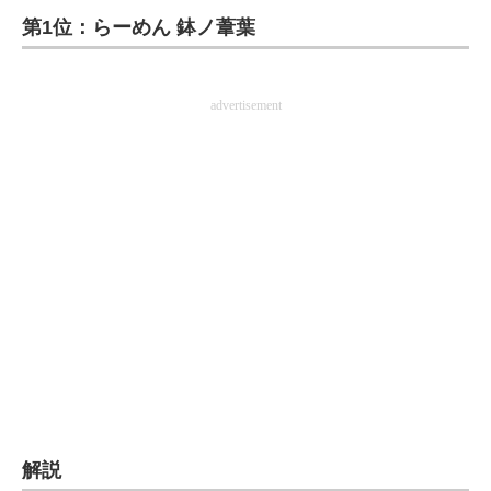
第1位：らーめん 鉢ノ葦葉
ITの今と未来を見通す
スマホと通信の最新トレンド
advertisement
進化するPCとデバイスの未来
好きが集まる 比べて選べる
ビジネスと働き方のヒント
AI活用のいまが分かる
企業ITのトレンドを詳説
経営リーダーのコミュニティ
マーケ×ITの今がよく分かる
解説
ITエンジニア向け専門サイト