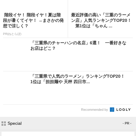
階段イヤ！ 階段イヤ！夏は階
最近評価の高い「三重のラーメ
段が暑くてイヤ！ →まさかの発
ン店」人気ランキングTOP20！
想で涼しく？
第1位は「ちゃん ...
PR(ねとらぼ)
「三重県のチャーハンの名店」6選！ 一番好きな
お店はどこ？
「三重県で人気のラーメン」ランキングTOP20！
1位は「担担麺や 天秤 四日市...
Recommended by
Special
- PR -