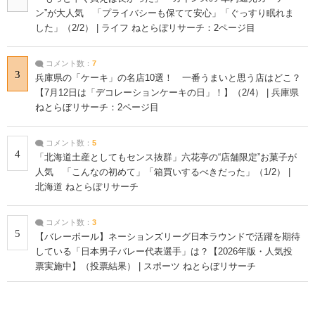
ン”が大人気 「プライバシーも保てて安心」「ぐっすり眠れま
した」（2/2） | ライフ ねとらぼリサーチ：2ページ目
コメント数：
7
3
兵庫県の「ケーキ」の名店10選！ 一番うまいと思う店はどこ？
【7月12日は「デコレーションケーキの日」！】（2/4） | 兵庫県
ねとらぼリサーチ：2ページ目
コメント数：
5
4
「北海道土産としてもセンス抜群」六花亭の“店舗限定”お菓子が
人気 「こんなの初めて」「箱買いするべきだった」（1/2） |
北海道 ねとらぼリサーチ
コメント数：
3
5
【バレーボール】ネーションズリーグ日本ラウンドで活躍を期待
している「日本男子バレー代表選手」は？【2026年版・人気投
票実施中】（投票結果） | スポーツ ねとらぼリサーチ