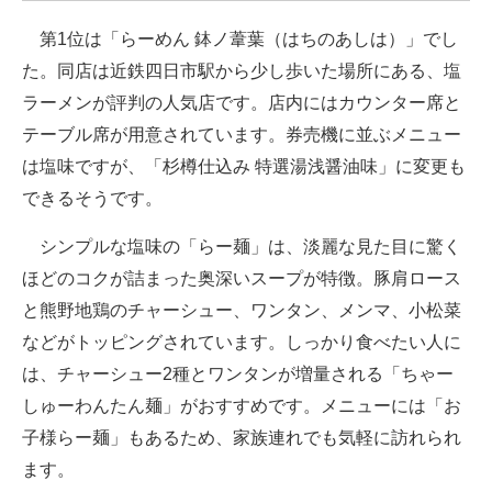
企業向けIT製品の総合サイト
第1位は「らーめん 鉢ノ葦葉（はちのあしは）」でし
た。同店は近鉄四日市駅から少し歩いた場所にある、塩
IT製品の技術・比較・事例
ラーメンが評判の人気店です。店内にはカウンター席と
製造業のIT導入・活用を支援
テーブル席が用意されています。券売機に並ぶメニュー
は塩味ですが、「杉樽仕込み 特選湯浅醤油味」に変更も
モノづくり技術者専門サイト
できるそうです。
エレクトロニクス専門サイト
シンプルな塩味の「らー麺」は、淡麗な見た目に驚く
電子設計の基本と応用
ほどのコクが詰まった奥深いスープが特徴。豚肩ロース
と熊野地鶏のチャーシュー、ワンタン、メンマ、小松菜
エネルギーの専門メディア
などがトッピングされています。しっかり食べたい人に
建設×テクノロジーの最前線
は、チャーシュー2種とワンタンが増量される「ちゃー
ちょっと気になるネットの話題
しゅーわんたん麺」がおすすめです。メニューには「お
子様らー麺」もあるため、家族連れでも気軽に訪れられ
ます。