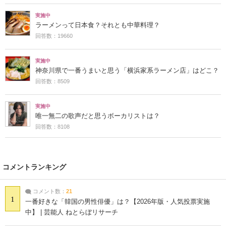
実施中
ラーメンって日本食？それとも中華料理？
回答数：19660
実施中
神奈川県で一番うまいと思う「横浜家系ラーメン店」はどこ？
回答数：8509
実施中
唯一無二の歌声だと思うボーカリストは？
回答数：8108
コメントランキング
コメント数：
21
1
一番好きな「韓国の男性俳優」は？【2026年版・人気投票実施
中】 | 芸能人 ねとらぼリサーチ