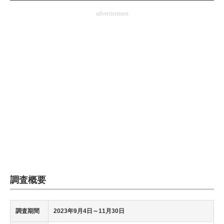
企業向けIT製品の総合サイト
advertisement
IT製品の技術・比較・事例
製造業のIT導入・活用を支援
モノづくり技術者専門サイト
エレクトロニクス専門サイト
電子設計の基本と応用
エネルギーの専門メディア
建設×テクノロジーの最前線
調査概要
ちょっと気になるネットの話題
調査期間
2023年9月4日～11月30日