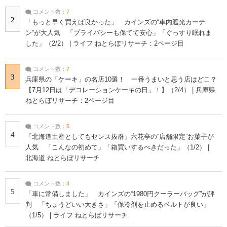
コメント数：
7
2
「もっと早く買えば良かった」 カインズの“車内遮光カーテ
ン”が大人気 「プライバシーも保てて安心」「ぐっすり眠れま
した」（2/2） | ライフ ねとらぼリサーチ：2ページ目
コメント数：
7
3
兵庫県の「ケーキ」の名店10選！ 一番うまいと思う店はどこ？
【7月12日は「デコレーションケーキの日」！】（2/4） | 兵庫県
ねとらぼリサーチ：2ページ目
コメント数：
5
4
「北海道土産としてもセンス抜群」六花亭の“店舗限定”お菓子が
人気 「こんなの初めて」「箱買いするべきだった」（1/2） |
北海道 ねとらぼリサーチ
コメント数：
4
5
「車に常備しました」 カインズの“1980円クーラーバッグ”が評
判 「ちょうどいい大きさ」「保冷剤を止めるベルトが良い」
（1/5） | ライフ ねとらぼリサーチ