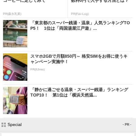
コーヒーに足してみて
数料0円で入手する方法とは？
PR(森永乳業)
PR(Fav-Log)
「東京都のスーパー銭湯・温泉」人気ランキングTO
P5！ 1位は「両国湯屋江戸遊」...
スマホ2GBで月額850円～ 格安SIMをお得に使うキ
ャンペーン実施中！
PR(IIJmio)
「静かに過ごせる温泉・スーパー銭湯」ランキング
TOP10！ 第1位は「横浜天然温...
Special
- PR -