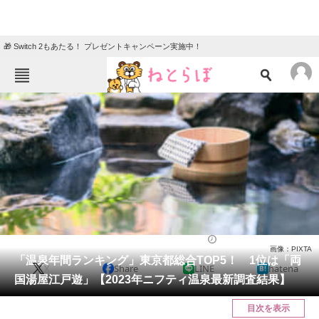
🎁 Switch 2もあたる！ プレゼントキャンペーン実施中！
ねとらぼメニュー
TOP
ニュース
エンタメ
クイズ
グルメ
地域
住まい
教育・育児
動物
リサーチ
2023/12/28 20:45（公開）
画像：PIXTA
会員記事
「温泉年間ランキング」東京都総合TOP5！ 1位は「両
X
Share
LINE
hatena
国湯屋江戸遊」【2023年ニフティ温泉最新調査結果】
メディア
目次を表示
注目記事を集めた総合ページ