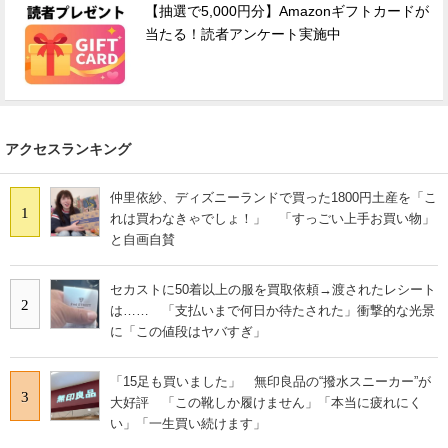
【抽選で5,000円分】Amazonギフトカードが
当たる！読者アンケート実施中
アクセスランキング
仲里依紗、ディズニーランドで買った1800円土産を「こ
1
れは買わなきゃでしょ！」 「すっごい上手お買い物」
と自画自賛
セカストに50着以上の服を買取依頼→渡されたレシート
2
は…… 「支払いまで何日か待たされた」衝撃的な光景
に「この値段はヤバすぎ」
「15足も買いました」 無印良品の“撥水スニーカー”が
3
大好評 「この靴しか履けません」「本当に疲れにく
い」「一生買い続けます」