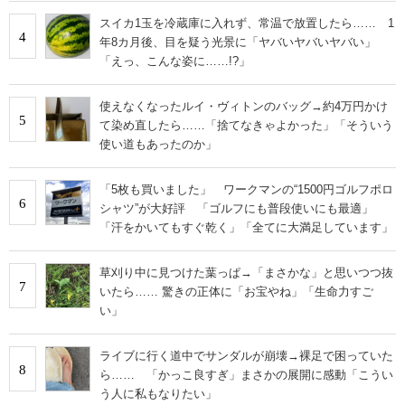
スイカ1玉を冷蔵庫に入れず、常温で放置したら…… 1
4
年8カ月後、目を疑う光景に「ヤバいヤバいヤバい」
「えっ、こんな姿に……!?」
使えなくなったルイ・ヴィトンのバッグ→約4万円かけ
5
て染め直したら……「捨てなきゃよかった」「そういう
使い道もあったのか」
「5枚も買いました」 ワークマンの“1500円ゴルフポロ
6
シャツ”が大好評 「ゴルフにも普段使いにも最適」
「汗をかいてもすぐ乾く」「全てに大満足しています」
草刈り中に見つけた葉っぱ→「まさかな」と思いつつ抜
7
いたら…… 驚きの正体に「お宝やね」「生命力すご
い」
ライブに行く道中でサンダルが崩壊→裸足で困っていた
8
ら…… 「かっこ良すぎ」まさかの展開に感動「こうい
う人に私もなりたい」