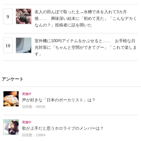
友人の田んぼで取った土→水槽で水を入れて3カ月
9
後…… 興味深い結末に「初めて見た」「こんなデカく
なんの？」投稿者に話を聞いた
室外機に100均アイテムをかぶせると…… お手軽な日
10
光対策に「ちゃんと空間ができてグー」「これで楽しま
す」
アンケート
実施中
声が好きな「日本のボーカリスト」は？
回答数：49535
実施中
歌が上手だと思うホロライブのメンバーは？
回答数：23884