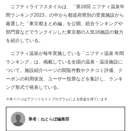
ニフティライフスタイルは、「第18回 ニフティ温泉年
ITの今と未来を見通す
間ランキング2023」の中から都道府県別の受賞施設から
厳選した「東京都まとめ編」を公開。総合ランキングや
スマホと通信の最新トレンド
部門賞などでランクインした東京都の人気16施設の魅力
進化するPCとデバイスの未来
を紹介している。
好きが集まる 比べて選べる
ニフティ温泉が毎年実施している「ニフティ温泉 年間
ランキング」は、掲載している全国の温泉・温浴施設に
ビジネスと働き方のヒント
ついて、施設紹介ページの閲覧件数やクチコミ評価、ク
AI活用のいまが分かる
ーポンの利用状況、ユーザー投票などを集計し、ランキ
ング形式で発表している。
企業ITのトレンドを詳説
※本ページはアフィリエイトプログラムによる収益を得ています
経営リーダーのコミュニティ
マーケ×ITの今がよく分かる
筆者：ねとらぼ編集部
ITエンジニア向け専門サイト