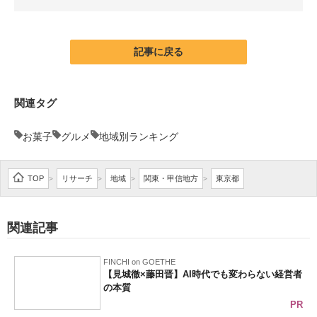
企業向けIT製品の総合サイト
IT製品の技術・比較・事例
記事に戻る
製造業のIT導入・活用を支援
関連タグ
モノづくり技術者専門サイト
お菓子
グルメ
地域別ランキング
エレクトロニクス専門サイト
電子設計の基本と応用
TOP
リサーチ
地域
関東・甲信地方
東京都
>
>
>
>
エネルギーの専門メディア
関連記事
建設×テクノロジーの最前線
ちょっと気になるネットの話題
FINCHI on GOETHE
【見城徹×藤田晋】AI時代でも変わらない経営者
の本質
PR