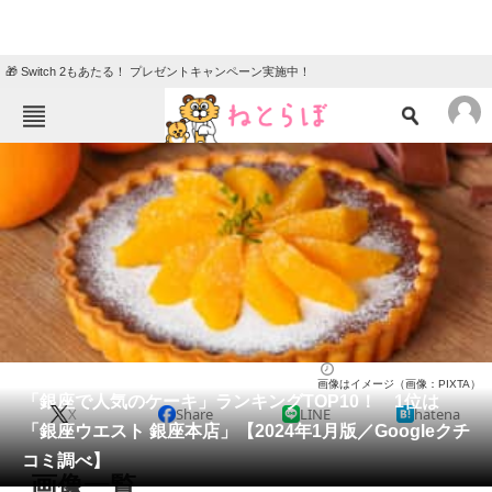
🎁 Switch 2もあたる！ プレゼントキャンペーン実施中！
ねとらぼメニュー
TOP
ニュース
エンタメ
クイズ
グルメ
地域
住まい
教育・育児
動物
リサーチ
東京都
2024/01/04 10:45（公開）
画像はイメージ（画像：PIXTA）
会員記事
「銀座で人気のケーキ」ランキングTOP10！ 1位は
X
Share
LINE
hatena
「銀座ウエスト 銀座本店」【2024年1月版／Googleクチ
メディア
コミ調べ】
画像一覧
注目記事を集めた総合ページ