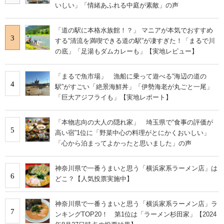
いしい」「情緒あふれる中庭が素敵」の声
「道の駅に本格水族館！？」 マニアが本気でおすすめ
3
する“清流を満喫できる道の駅”が凄すぎた！「まるで川
の底」「足湯もダムカレーも」【実地レビュー】
「まるで魚市場」 漁船に乗って遊べる“海辺の道の
4
駅”がすごい「絶景海鮮丼」「伊勢海老が丸ごと一尾」
「巨大アジフライも」【実地レポート】
「本物志向の大人の隠れ家」 埼玉県で“食事の評価が
5
高い宿”1位に「野菜中心の料理がとにかくおいしい」
「心から泊まってよかったと思いました」の声
神奈川県で一番うまいと思う「横浜家系ラーメン店」は
6
どこ？【人気投票実施中】
神奈川県で一番うまいと思う「横浜家系ラーメン店」ラ
7
ンキングTOP20！ 第1位は「ラーメン杉田家」【2024