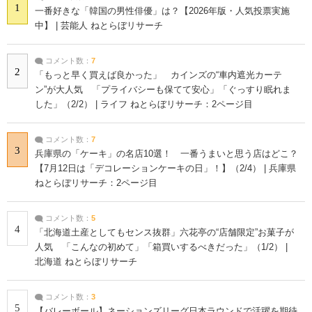
1
一番好きな「韓国の男性俳優」は？【2026年版・人気投票実施
中】 | 芸能人 ねとらぼリサーチ
コメント数：
7
2
「もっと早く買えば良かった」 カインズの“車内遮光カーテ
ン”が大人気 「プライバシーも保てて安心」「ぐっすり眠れま
した」（2/2） | ライフ ねとらぼリサーチ：2ページ目
コメント数：
7
3
兵庫県の「ケーキ」の名店10選！ 一番うまいと思う店はどこ？
【7月12日は「デコレーションケーキの日」！】（2/4） | 兵庫県
ねとらぼリサーチ：2ページ目
コメント数：
5
4
「北海道土産としてもセンス抜群」六花亭の“店舗限定”お菓子が
人気 「こんなの初めて」「箱買いするべきだった」（1/2） |
北海道 ねとらぼリサーチ
コメント数：
3
5
【バレーボール】ネーションズリーグ日本ラウンドで活躍を期待