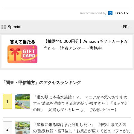
Recommended by
Special
- PR -
【抽選で5,000円分】Amazonギフトカードが
当たる！読者アンケート実施中
「関東・甲信地方」のアクセスランキング
「道の駅に本格水族館！？」 マニアが本気でおすすめ
1
する“清流を満喫できる道の駅”が凄すぎた！「まるで川
の底」「足湯もダムカレーも」【実地レビュー】
「箱根に来る時はまた利用したい」 神奈川県で人気
2
の“温泉旅館・宿”1位に「お風呂が広くてビュッフェがお