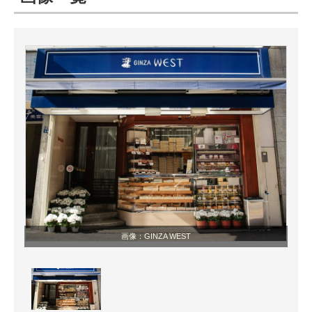
ITの今と未来を見通す
スマホと通信の最新トレンド
進化するPCとデバイスの未来
好きが集まる 比べて選べる
ビジネスと働き方のヒント
AI活用のいまが分かる
企業ITのトレンドを詳説
画像：GINZA WEST
経営リーダーのコミュニティ
マーケ×ITの今がよく分かる
ITエンジニア向け専門サイト