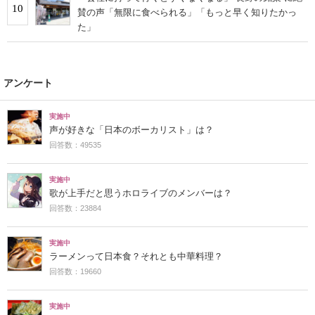
10
賛の声「無限に食べられる」「もっと早く知りたかっ
た」
アンケート
実施中
声が好きな「日本のボーカリスト」は？
回答数：49535
実施中
歌が上手だと思うホロライブのメンバーは？
回答数：23884
実施中
ラーメンって日本食？それとも中華料理？
回答数：19660
実施中