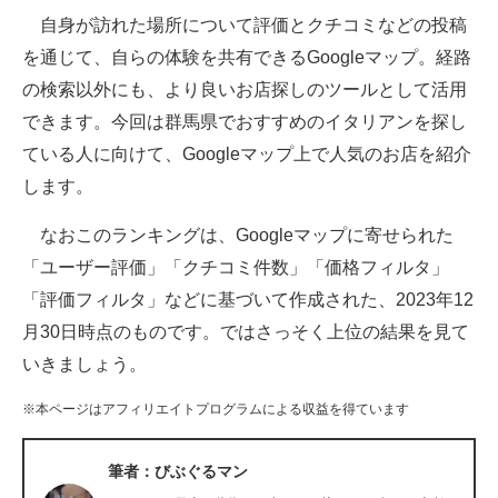
自身が訪れた場所について評価とクチコミなどの投稿
ITの今と未来を見通す
を通じて、自らの体験を共有できるGoogleマップ。経路
の検索以外にも、より良いお店探しのツールとして活用
スマホと通信の最新トレンド
できます。今回は群馬県でおすすめのイタリアンを探し
進化するPCとデバイスの未来
ている人に向けて、Googleマップ上で人気のお店を紹介
します。
好きが集まる 比べて選べる
なおこのランキングは、Googleマップに寄せられた
ビジネスと働き方のヒント
「ユーザー評価」「クチコミ件数」「価格フィルタ」
AI活用のいまが分かる
「評価フィルタ」などに基づいて作成された、2023年12
月30日時点のものです。ではさっそく上位の結果を見て
企業ITのトレンドを詳説
いきましょう。
経営リーダーのコミュニティ
※本ページはアフィリエイトプログラムによる収益を得ています
マーケ×ITの今がよく分かる
筆者：びぶぐるマン
ITエンジニア向け専門サイト