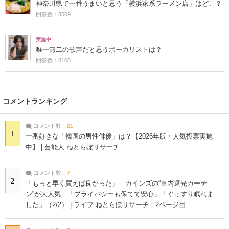
神奈川県で一番うまいと思う「横浜家系ラーメン店」はどこ？
回答数：8509
実施中
唯一無二の歌声だと思うボーカリストは？
回答数：8108
コメントランキング
コメント数：
21
1
一番好きな「韓国の男性俳優」は？【2026年版・人気投票実施
中】 | 芸能人 ねとらぼリサーチ
コメント数：
7
2
「もっと早く買えば良かった」 カインズの“車内遮光カーテ
ン”が大人気 「プライバシーも保てて安心」「ぐっすり眠れま
した」（2/2） | ライフ ねとらぼリサーチ：2ページ目