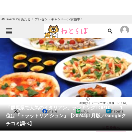
🎁 Switch 2もあたる！ プレゼントキャンペーン実施中！
ねとらぼメニュー
TOP
ニュース
エンタメ
クイズ
グルメ
地域
住まい
教育・育児
動物
リサーチ
群馬県
2024/01/04 16:15（公開）
画像はイメージです（画像：PIXTA）
会員記事
「群馬県で人気のイタリアン」ランキングTOP10！ 1
X
Share
LINE
hatena
位は「トラットリア シュン」【2024年1月版／Googleク
メディア
チコミ調べ】
目次を表示
注目記事を集めた総合ページ