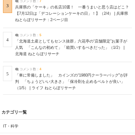
コメント数：
7
3
兵庫県の「ケーキ」の名店10選！ 一番うまいと思う店はどこ？
【7月12日は「デコレーションケーキの日」！】（2/4） | 兵庫県
ねとらぼリサーチ：2ページ目
コメント数：
5
4
「北海道土産としてもセンス抜群」六花亭の“店舗限定”お菓子が
人気 「こんなの初めて」「箱買いするべきだった」（1/2） |
北海道 ねとらぼリサーチ
コメント数：
4
5
「車に常備しました」 カインズの“1980円クーラーバッグ”が評
判 「ちょうどいい大きさ」「保冷剤を止めるベルトが良い」
（1/5） | ライフ ねとらぼリサーチ
カテゴリ一覧
IT・科学