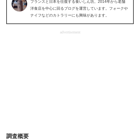
フランスと日本を往復する食いしん坊。2014年から老舗
企業向けIT製品の総合サイト
洋食店を中心に回るブログを運営しています。フォークや
ナイフなどのカトラリーにも興味があります。
IT製品の技術・比較・事例
advertisement
製造業のIT導入・活用を支援
モノづくり技術者専門サイト
エレクトロニクス専門サイト
電子設計の基本と応用
エネルギーの専門メディア
建設×テクノロジーの最前線
ちょっと気になるネットの話題
調査概要