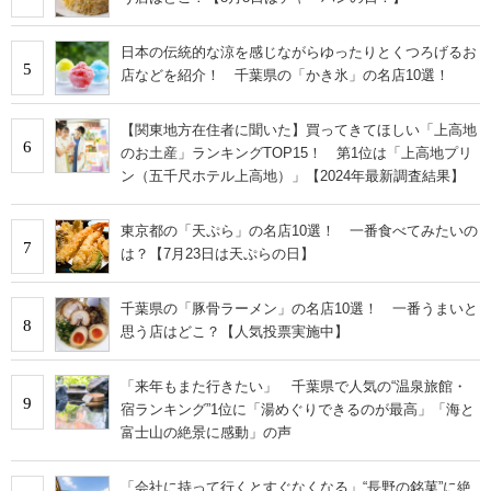
日本の伝統的な涼を感じながらゆったりとくつろげるお
5
店などを紹介！ 千葉県の「かき氷」の名店10選！
【関東地方在住者に聞いた】買ってきてほしい「上高地
6
のお土産」ランキングTOP15！ 第1位は「上高地プリ
ン（五千尺ホテル上高地）」【2024年最新調査結果】
東京都の「天ぷら」の名店10選！ 一番食べてみたいの
7
は？【7月23日は天ぷらの日】
千葉県の「豚骨ラーメン」の名店10選！ 一番うまいと
8
思う店はどこ？【人気投票実施中】
「来年もまた行きたい」 千葉県で人気の“温泉旅館・
9
宿ランキング”1位に「湯めぐりできるのが最高」「海と
富士山の絶景に感動」の声
「会社に持って行くとすぐなくなる」“長野の銘菓”に絶