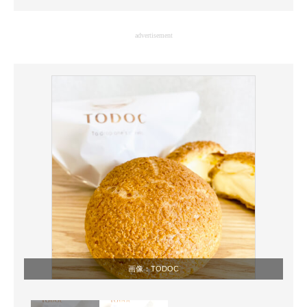
企業向けIT製品の総合サイト
advertisement
IT製品の技術・比較・事例
製造業のIT導入・活用を支援
モノづくり技術者専門サイト
エレクトロニクス専門サイト
電子設計の基本と応用
エネルギーの専門メディア
建設×テクノロジーの最前線
ちょっと気になるネットの話題
画像：
TODOC