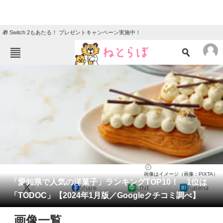
🎁 Switch 2もあたる！ プレゼントキャンペーン実施中！
ねとらぼメニュー
TOP
ニュース
エンタメ
クイズ
グルメ
地域
住まい
教育・育児
動物
リサーチ
愛知県
2024/01/03 15:15（公開）
画像はイメージ（画像：PIXTA）
会員記事
「愛知県で人気の洋菓子」ランキングTOP10！ 1位は
X
Share
LINE
hatena
「TODOC」【2024年1月版／Googleクチコミ調べ】
メディア
画像一覧
注目記事を集めた総合ページ