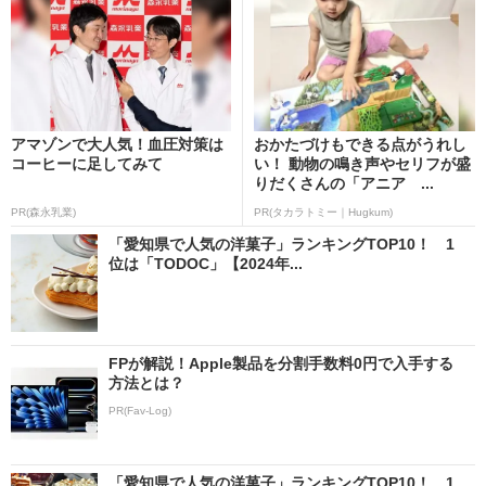
アマゾンで大人気！血圧対策は
おかたづけもできる点がうれし
コーヒーに足してみて
い！ 動物の鳴き声やセリフが盛
りだくさんの「アニア ...
PR(森永乳業)
PR(タカラトミー｜Hugkum)
「愛知県で人気の洋菓子」ランキングTOP10！ 1
位は「TODOC」【2024年...
FPが解説！Apple製品を分割手数料0円で入手する
方法とは？
PR(Fav-Log)
「愛知県で人気の洋菓子」ランキングTOP10！ 1