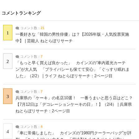
コメントランキング
コメント数：
21
1
一番好きな「韓国の男性俳優」は？【2026年版・人気投票実施
中】 | 芸能人 ねとらぼリサーチ
コメント数：
7
2
「もっと早く買えば良かった」 カインズの“車内遮光カーテ
ン”が大人気 「プライバシーも保てて安心」「ぐっすり眠れま
した」（2/2） | ライフ ねとらぼリサーチ：2ページ目
コメント数：
7
3
兵庫県の「ケーキ」の名店10選！ 一番うまいと思う店はどこ？
【7月12日は「デコレーションケーキの日」！】（2/4） | 兵庫県
ねとらぼリサーチ：2ページ目
コメント数：
4
4
「車に常備しました」 カインズの“1980円クーラーバッグ”が評