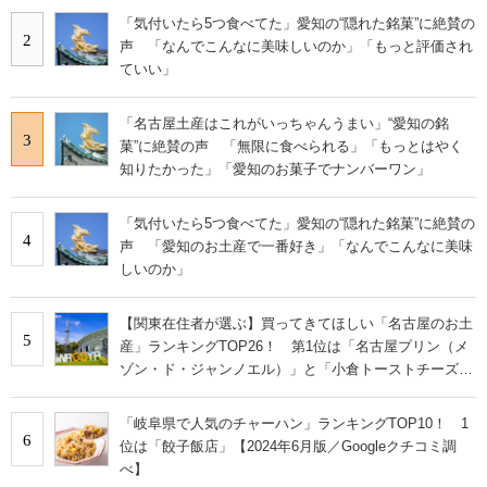
「気付いたら5つ食べてた」愛知の“隠れた銘菓”に絶賛の
2
声 「なんでこんなに美味しいのか」「もっと評価され
ていい」
「名古屋土産はこれがいっちゃんうまい」“愛知の銘
3
菓”に絶賛の声 「無限に食べられる」「もっとはやく
知りたかった」「愛知のお菓子でナンバーワン」
「気付いたら5つ食べてた」愛知の“隠れた銘菓”に絶賛の
4
声 「愛知のお土産で一番好き」「なんでこんなに美味
しいのか」
【関東在住者が選ぶ】買ってきてほしい「名古屋のお土
5
産」ランキングTOP26！ 第1位は「名古屋プリン（メ
ゾン・ド・ジャンノエル）」と「小倉トーストチーズケ
ーキ（東海寿）」【2026年最新調査結果】
「岐阜県で人気のチャーハン」ランキングTOP10！ 1
6
位は「餃子飯店」【2024年6月版／Googleクチコミ調
べ】