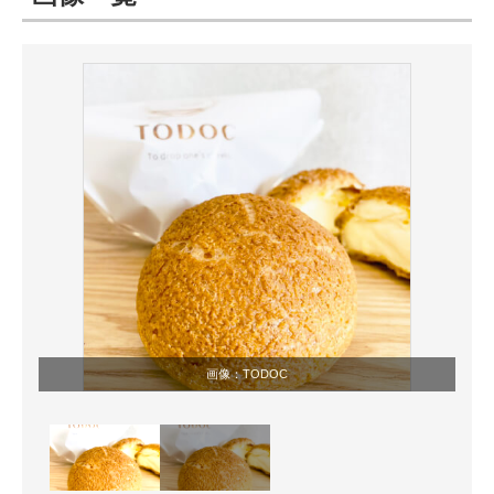
ITの今と未来を見通す
スマホと通信の最新トレンド
進化するPCとデバイスの未来
好きが集まる 比べて選べる
ビジネスと働き方のヒント
AI活用のいまが分かる
企業ITのトレンドを詳説
画像：
TODOC
経営リーダーのコミュニティ
マーケ×ITの今がよく分かる
ITエンジニア向け専門サイト