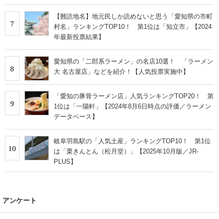
【難読地名】地元民しか読めないと思う「愛知県の市町
7
村名」ランキングTOP10！ 第1位は「知立市」【2024
年最新投票結果】
愛知県の「二郎系ラーメン」の名店10選！ 「ラーメン
8
大 名古屋店」などを紹介！【人気投票実施中】
「愛知の豚骨ラーメン店」人気ランキングTOP20！ 第
9
1位は「一陽軒」【2024年8月6日時点の評価／ラーメン
データベース】
岐阜羽島駅の「人気土産」ランキングTOP10！ 第1位
10
は「栗きんとん（松月堂）」【2025年10月版／JR-
PLUS】
アンケート