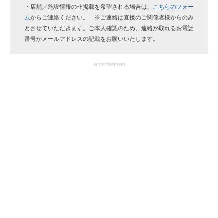
・店舗／施設情報の非掲載を希望される場合は、
こちらのフォー
企業向けIT製品の総合サイト
ム
からご連絡ください。 ※ご連絡は直接のご関係者様からのみ
とさせていただきます。ご本人確認のため、連絡が取れるお電話
IT製品の技術・比較・事例
番号かメールアドレスの記載をお願いいたします。
製造業のIT導入・活用を支援
advertisement
モノづくり技術者専門サイト
エレクトロニクス専門サイト
電子設計の基本と応用
エネルギーの専門メディア
建設×テクノロジーの最前線
ちょっと気になるネットの話題