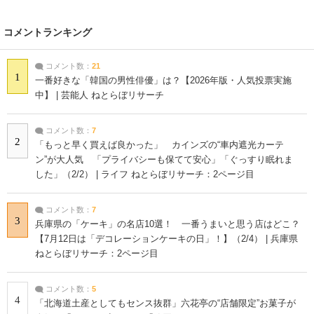
コメントランキング
コメント数：
21
1
一番好きな「韓国の男性俳優」は？【2026年版・人気投票実施
中】 | 芸能人 ねとらぼリサーチ
コメント数：
7
2
「もっと早く買えば良かった」 カインズの“車内遮光カーテ
ン”が大人気 「プライバシーも保てて安心」「ぐっすり眠れま
した」（2/2） | ライフ ねとらぼリサーチ：2ページ目
コメント数：
7
3
兵庫県の「ケーキ」の名店10選！ 一番うまいと思う店はどこ？
【7月12日は「デコレーションケーキの日」！】（2/4） | 兵庫県
ねとらぼリサーチ：2ページ目
コメント数：
5
4
「北海道土産としてもセンス抜群」六花亭の“店舗限定”お菓子が