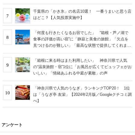
千葉県の「かき氷」の名店10選！ 一番うまいと思う店
7
はどこ？【人気投票実施中】
「何度も行きたくなるお宿でした」 “箱根・芦ノ湖で
8
食事の評価が高い宿”に「静寂と美食の旅館」「欠点を
見つけるのが難しい」「最高な状態で提供してくれま
す」の声
「箱根に来る時はまた利用したい」 神奈川県で人気
9
の“温泉旅館・宿”1位に「お風呂が広くてビュッフェがお
いしい」「情緒あふれる中庭が素敵」の声
「神奈川県で人気のうなぎ」ランキングTOP20！ 1位
10
は「うなぎ亭 友栄」【2024年2月版／Googleクチコミ調
べ】
アンケート