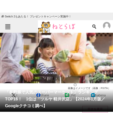
🎁 Switch 2もあたる！ プレゼントキャンペーン実施中！
ねとらぼメニュー
TOP
ニュース
エンタメ
クイズ
グルメ
地域
住まい
教育・育児
動物
リサーチ
長野県
2024/01/03 07:55（公開）
画像はイメージです（画像：PIXTA）
会員記事
「長野県で人気のスーパーマーケット」ランキング
X
Share
LINE
hatena
TOP16！ 1位は「ツルヤ 軽井沢店」【2024年1月版／
メディア
Googleクチコミ調べ】
目次を表示
注目記事を集めた総合ページ