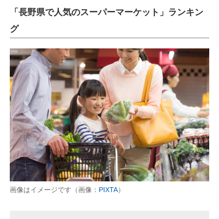
「長野県で人気のスーパーマーケット」ランキン
ITの今と未来を見通す
グ
スマホと通信の最新トレンド
進化するPCとデバイスの未来
好きが集まる 比べて選べる
ビジネスと働き方のヒント
AI活用のいまが分かる
企業ITのトレンドを詳説
経営リーダーのコミュニティ
マーケ×ITの今がよく分かる
画像はイメージです（画像：
PIXTA
）
ITエンジニア向け専門サイト