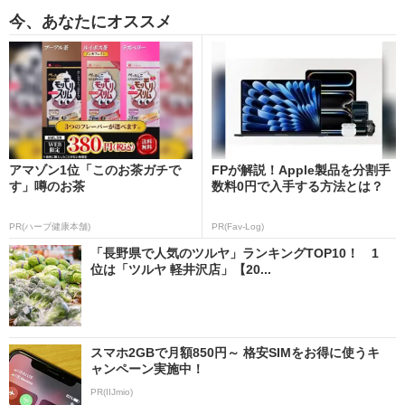
今、あなたにオススメ
アマゾン1位「このお茶ガチで
FPが解説！Apple製品を分割手
す」噂のお茶
数料0円で入手する方法とは？
PR(ハーブ健康本舗)
PR(Fav-Log)
「長野県で人気のツルヤ」ランキングTOP10！ 1
位は「ツルヤ 軽井沢店」【20...
スマホ2GBで月額850円～ 格安SIMをお得に使うキ
ャンペーン実施中！
PR(IIJmio)