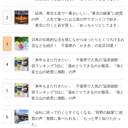
「結局、東京土産で一番おいしい」“東京の銘菓”に絶賛
2
の声 「人生で食べたお土産の中でダントツで好き」
「東京に行くと必ず買う」「めっちゃリピしてます」
日本の伝統的な涼を感じながらゆったりとくつろげるお
3
店などを紹介！ 千葉県の「かき氷」の名店10選！
「来年もまた行きたい」 千葉県で人気の“温泉旅館・
4
宿ランキング”1位に「湯めぐりできるのが最高」「海と
富士山の絶景に感動」の声
「来年もまた行きたい」 千葉県で人気の“温泉旅館・
5
宿ランキング”1位に「湯めぐりできるのが最高」「海と
富士山の絶景に感動」の声
「会社に持って行くとすぐなくなる」“長野の銘菓”に絶
6
賛の声「無限に食べられる」「もっと早く知りたかっ
た」