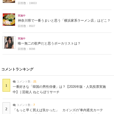
回答数：19653
実施中
神奈川県で一番うまいと思う「横浜家系ラーメン店」はどこ？
回答数：8507
実施中
唯一無二の歌声だと思うボーカリストは？
回答数：8098
コメントランキング
コメント数：
21
1
一番好きな「韓国の男性俳優」は？【2026年版・人気投票実施
中】 | 芸能人 ねとらぼリサーチ
コメント数：
7
2
「もっと早く買えば良かった」 カインズの“車内遮光カーテ