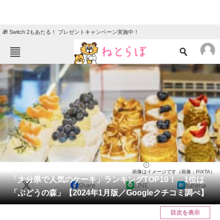
🎁 Switch 2もあたる！ プレゼントキャンペーン実施中！
ねとらぼメニュー
TOP
ニュース
エンタメ
クイズ
グルメ
地域
住まい
教育・育児
動物
リサーチ
大分県
2024/01/05 12:30（公開）
画像はイメージです（画像：PIXTA）
会員記事
「大分県で人気のケーキ」ランキングTOP10！ 1位は
X
Share
LINE
hatena
「ぶどうの森」【2024年1月版／Googleクチコミ調べ】
メディア
目次を表示
注目記事を集めた総合ページ