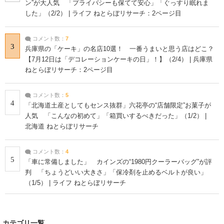
ン”が大人気 「プライバシーも保てて安心」「ぐっすり眠れま
した」（2/2） | ライフ ねとらぼリサーチ：2ページ目
コメント数：
7
3
兵庫県の「ケーキ」の名店10選！ 一番うまいと思う店はどこ？
【7月12日は「デコレーションケーキの日」！】（2/4） | 兵庫県
ねとらぼリサーチ：2ページ目
コメント数：
5
4
「北海道土産としてもセンス抜群」六花亭の“店舗限定”お菓子が
人気 「こんなの初めて」「箱買いするべきだった」（1/2） |
北海道 ねとらぼリサーチ
コメント数：
4
5
「車に常備しました」 カインズの“1980円クーラーバッグ”が評
判 「ちょうどいい大きさ」「保冷剤を止めるベルトが良い」
（1/5） | ライフ ねとらぼリサーチ
カテゴリ一覧