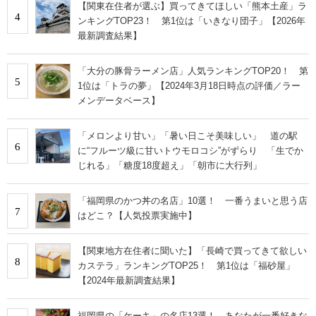
【関東在住者が選ぶ】買ってきてほしい「熊本土産」ラ
4
ンキングTOP23！ 第1位は「いきなり団子」【2026年
最新調査結果】
「大分の豚骨ラーメン店」人気ランキングTOP20！ 第
5
1位は「トラの夢」【2024年3月18日時点の評価／ラー
メンデータベース】
「メロンより甘い」「暑い日こそ美味しい」 道の駅
6
に“フルーツ級に甘いトウモロコシ”がずらり 「生でか
じれる」「糖度18度超え」「朝市に大行列」
「福岡県のかつ丼の名店」10選！ 一番うまいと思う店
7
はどこ？【人気投票実施中】
【関東地方在住者に聞いた】「長崎で買ってきて欲しい
8
カステラ」ランキングTOP25！ 第1位は「福砂屋」
【2024年最新調査結果】
福岡県の「ケーキ」の名店13選！ あなたが一番好きな