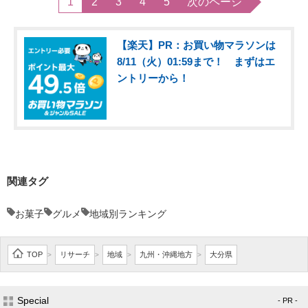
1
2
3
4
5
次のページ
【楽天】PR：お買い物マラソンは
8/11（火）01:59まで！ まずはエ
ントリーから！
関連タグ
お菓子
グルメ
地域別ランキング
TOP
リサーチ
地域
九州・沖縄地方
大分県
>
>
>
>
Special
- PR -