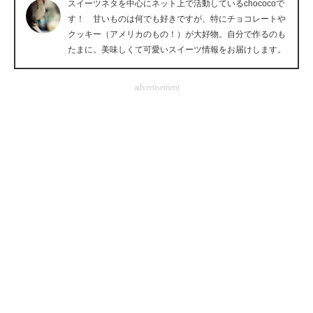
スイーツネタを中心にネット上で活動しているchococoで
企業向けIT製品の総合サイト
す！ 甘いものは何でも好きですが、特にチョコレートや
クッキー（アメリカのもの！）が大好物。自分で作るのも
IT製品の技術・比較・事例
たまに。美味しくて可愛いスイーツ情報をお届けします。
製造業のIT導入・活用を支援
advertisement
モノづくり技術者専門サイト
エレクトロニクス専門サイト
電子設計の基本と応用
エネルギーの専門メディア
建設×テクノロジーの最前線
ちょっと気になるネットの話題