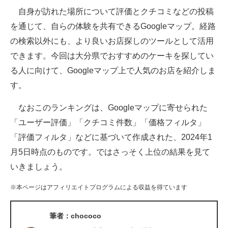
自身が訪れた場所について評価とクチコミなどの投稿
ITの今と未来を見通す
を通じて、自らの体験を共有できるGoogleマップ。経路
の検索以外にも、より良いお店探しのツールとして活用
スマホと通信の最新トレンド
できます。今回は大分県でおすすめのケーキを探してい
進化するPCとデバイスの未来
る人に向けて、Googleマップ上で人気のお店を紹介しま
す。
好きが集まる 比べて選べる
なおこのランキングは、Googleマップに寄せられた
ビジネスと働き方のヒント
「ユーザー評価」「クチコミ件数」「価格フィルタ」
AI活用のいまが分かる
「評価フィルタ」などに基づいて作成された、2024年1
月5日時点のものです。ではさっそく上位の結果を見て
企業ITのトレンドを詳説
いきましょう。
経営リーダーのコミュニティ
※本ページはアフィリエイトプログラムによる収益を得ています
マーケ×ITの今がよく分かる
筆者：chococo
ITエンジニア向け専門サイト