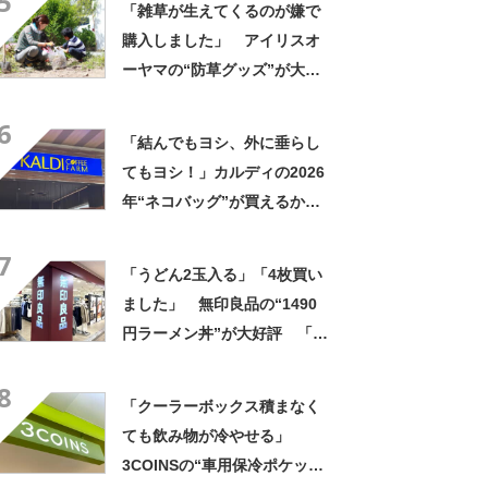
5
「雑草が生えてくるのが嫌で
購入しました」 アイリスオ
ーヤマの“防草グッズ”が大人
気 「今回で3度目の購入」
6
「施工が楽で簡単」
「結んでもヨシ、外に垂らし
てもヨシ！」カルディの2026
年“ネコバッグ”が買えるか
も？ 「サブバッグ」「車の
7
小物入れ」「マスコット入
「うどん2玉入る」「4枚買い
れ」と使い道いろいろ
ました」 無印良品の“1490
円ラーメン丼”が大好評 「適
度な重みがあって高級感もあ
8
る」「レンジにも食洗機にも
「クーラーボックス積まなく
入れられる」
ても飲み物が冷やせる」
3COINSの“車用保冷ポケッ