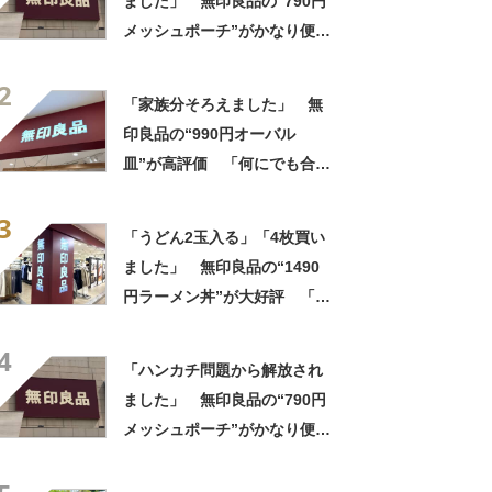
ました」 無印良品の“790円
メッシュポーチ”がかなり便
利 「濡れてもすぐ乾く」
2
「追加購入を考えています」
「家族分そろえました」 無
印良品の“990円オーバル
皿”が高評価 「何にでも合
う」「盛り付けるだけでカフ
3
ェっぽくなってお気に入り」
「うどん2玉入る」「4枚買い
ました」 無印良品の“1490
円ラーメン丼”が大好評 「適
度な重みがあって高級感もあ
4
る」「レンジにも食洗機にも
「ハンカチ問題から解放され
入れられる」
ました」 無印良品の“790円
メッシュポーチ”がかなり便
利 「濡れてもすぐ乾く」
「追加購入を考えています」