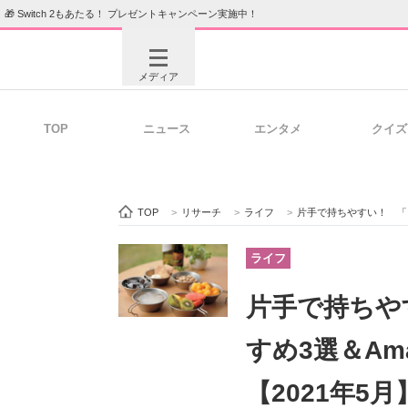
🎁 Switch 2もあたる！ プレゼントキャンペーン実施中！
メディア
TOP
ニュース
エンタメ
クイズ
注目記事を集めた総合ページ
ITの今
TOP
>
リサーチ
>
ライフ
>
片手で持ちやすい！ 「シ
ビジネスと働き方のヒント
AI活用
ライフ
片手で持ちや
ITエンジニア向け専門サイト
企業向けI
すめ3選＆Am
【2021年5月