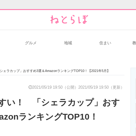
グルメ
地域
住まい
と未来を見通す
スマホと通信の最新トレンド
進化するPCとデ
ェラカップ」おすすめ3選＆AmazonランキングTOP10！【2021年5月】
のいまが分かる
企業ITのトレンドを詳説
経営リーダーの
2021/05/19 19:50（公開）
2021/05/19 19:50（更新）
すい！ 「シェラカップ」おす
T製品の総合サイト
IT製品の技術・比較・事例
製造業のIT導入
azonランキングTOP10！
】