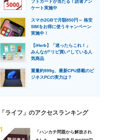
フトカードが当たる！読者アン
門メディア
建設×テクノロジーの最前線
ケート実施中
スマホ2GBで月額850円～ 格安
SIMをお得に使うキャンペーン
実施中！
【iHerb】「迷ったらこれ！」
みんなが"リピ買い"している人
気商品
重量約999g、最新CPU搭載のビ
ジネスPCの実力は？
「ライフ」のアクセスランキング
1
「ハンカチ問題から解放され