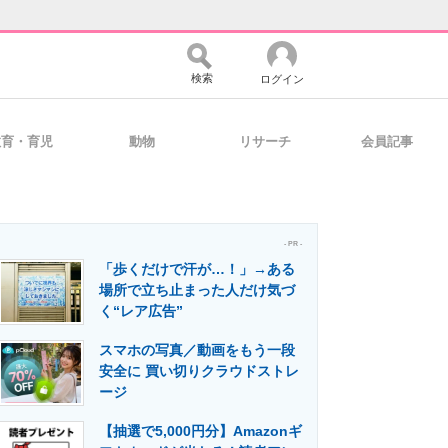
検索
ログイン
教育・育児
動物
リサーチ
会員記事
バイスの未来
好きが集まる 比べて選べる
- PR -
「歩くだけで汗が…！」→ある
コミュニティ
マーケ×ITの今がよく分かる
場所で立ち止まった人だけ気づ
く“レア広告”
スマホの写真／動画をもう一段
・活用を支援
安全に 買い切りクラウドストレ
ージ
【抽選で5,000円分】Amazonギ