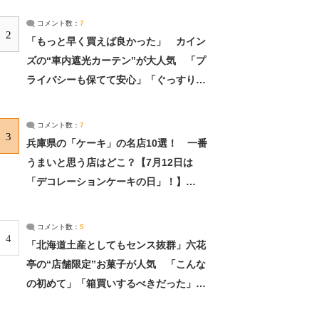
コメント数：
7
2
「もっと早く買えば良かった」 カイン
ズの“車内遮光カーテン”が大人気 「プ
ライバシーも保てて安心」「ぐっすり眠
れました」（2/2） | ライフ ねとらぼリ
サーチ：2ページ目
コメント数：
7
3
兵庫県の「ケーキ」の名店10選！ 一番
うまいと思う店はどこ？【7月12日は
「デコレーションケーキの日」！】
（2/4） | 兵庫県 ねとらぼリサーチ：2ペ
ージ目
コメント数：
5
4
「北海道土産としてもセンス抜群」六花
亭の“店舗限定”お菓子が人気 「こんな
の初めて」「箱買いするべきだった」
（1/2） | 北海道 ねとらぼリサーチ