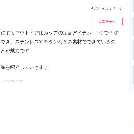
ニクス専門サイト
電子設計の基本と応用
エネルギーの専
ねとらぼリサーチ
目次を表示
躍するアウトドア用カップの定番アイテム。1つで「沸
応でき、ステンレスやチタンなどの素材でできているの
ことが魅力です。
品を紹介していきます。
advertisement