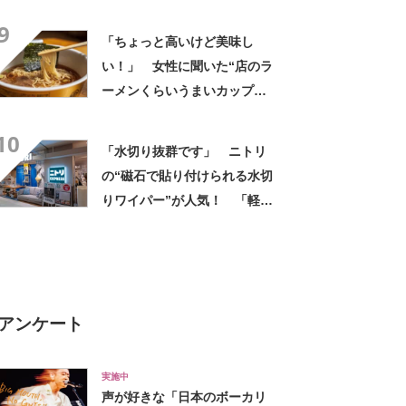
ト”が大好評 「ペットボトル
9
4本とお菓子も入る」「ドリン
「ちょっと高いけど美味し
ク持って車乗る時便利」
い！」 女性に聞いた“店のラ
ーメンくらいうまいカップ
麺”ランキング上位に「毎回ス
10
ープ飲み干してます」「チャ
「水切り抜群です」 ニトリ
ーシューあるのも良さ」の声
の“磁石で貼り付けられる水切
りワイパー”が人気！ 「軽く
撫でるだけで水気がよく取れ
る」「壁に付けられるのも魅
力」
アンケート
実施中
声が好きな「日本のボーカリ